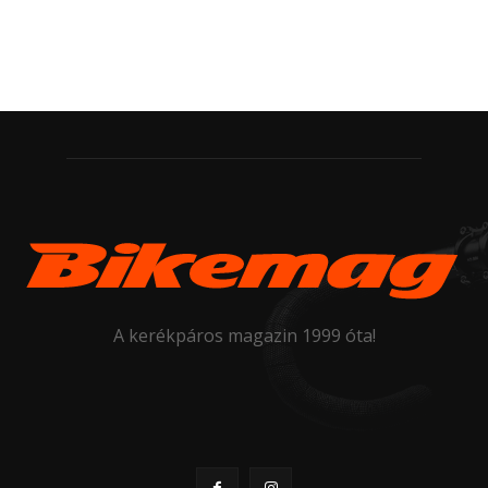
A kerékpáros magazin 1999 óta!