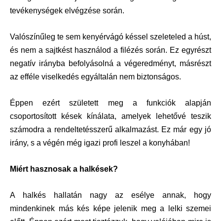
tevékenységek elvégzése során.
Valószínűleg te sem kenyérvágó késsel szeleteled a húst,
és nem a sajtkést használod a filézés során. Ez egyrészt
negatív irányba befolyásolná a végeredményt, másrészt
az efféle viselkedés egyáltalán nem biztonságos.
Éppen ezért született meg a funkciók alapján
csoportosított kések kínálata, amelyek lehetővé teszik
számodra a rendeltetésszerű alkalmazást. Ez már egy jó
irány, s a végén még igazi profi leszel a konyhában!
Miért hasznosak a halkések?
A halkés hallatán nagy az esélye annak, hogy
mindenkinek más kés képe jelenik meg a lelki szemei