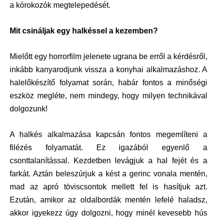
a kórokozók megtelepedését.
Mit csináljak egy halkéssel a kezemben?
Mielőtt egy horrorfilm jelenete ugrana be erről a kérdésről,
inkább kanyarodjunk vissza a konyhai alkalmazáshoz. A
halelőkészítő folyamat során, habár fontos a minőségi
eszköz megléte, nem mindegy, hogy milyen technikával
dolgozunk!
A halkés alkalmazása kapcsán fontos megemlíteni a
filézés folyamatát. Ez igazából egyenlő a
csonttalanítással. Kezdetben levágjuk a hal fejét és a
farkát. Aztán beleszúrjuk a kést a gerinc vonala mentén,
mad az apró töviscsontok mellett fel is hasítjuk azt.
Ezután, amikor az oldalbordák mentén lefelé haladsz,
akkor igyekezz úgy dolgozni, hogy minél kevesebb hús