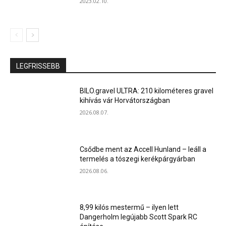
2023.02.10.
LEGFRISSEBB
BILO.gravel ULTRA: 210 kilométeres gravel
kihívás vár Horvátországban
2026.08.07.
Csődbe ment az Accell Hunland – leáll a
termelés a tószegi kerékpárgyárban
2026.08.06.
8,99 kilós mestermű – ilyen lett
Dangerholm legújabb Scott Spark RC