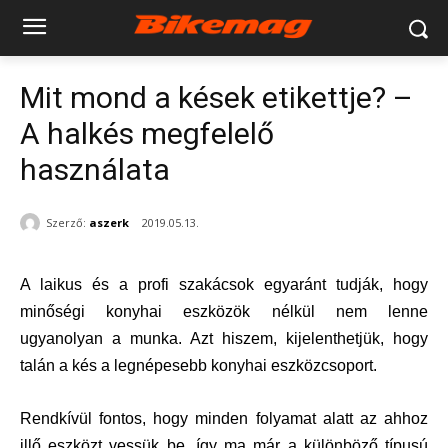
Mit mond a kések etikettje? –
A halkés megfelelő
használata
Szerző:
aszerk
2019.05.13.
A laikus és a profi szakácsok egyaránt tudják, hogy
minőségi konyhai eszközök nélkül nem lenne
ugyanolyan a munka. Azt hiszem, kijelenthetjük, hogy
talán a kés a legnépesebb konyhai eszközcsoport.
Rendkívül fontos, hogy minden folyamat alatt az ahhoz
illő eszközt vessük be, így ma már a különböző típusú