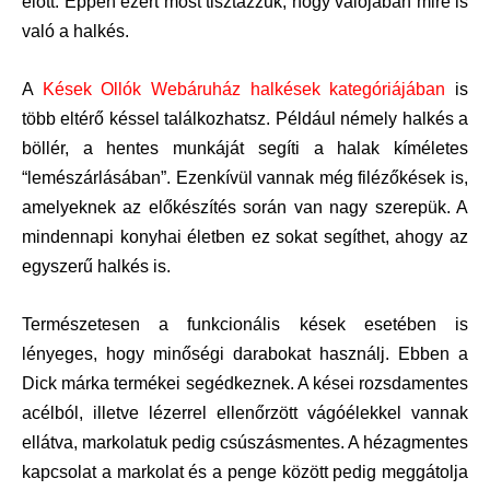
előtt. Éppen ezért most tisztázzuk, hogy valójában mire is
való a halkés.
A
Kések Ollók Webáruház halkések kategóriájában
is
több eltérő késsel találkozhatsz. Például némely halkés a
böllér, a hentes munkáját segíti a halak kíméletes
“lemészárlásában”. Ezenkívül vannak még filézőkések is,
amelyeknek az előkészítés során van nagy szerepük. A
mindennapi konyhai életben ez sokat segíthet, ahogy az
egyszerű halkés is.
Természetesen a funkcionális kések esetében is
lényeges, hogy minőségi darabokat használj. Ebben a
Dick márka termékei segédkeznek. A kései rozsdamentes
acélból, illetve lézerrel ellenőrzött vágóélekkel vannak
ellátva, markolatuk pedig csúszásmentes. A hézagmentes
kapcsolat a markolat és a penge között pedig meggátolja