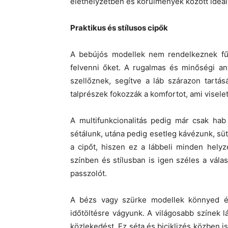
élethelyzetben és körülmények között ideáli
Praktikus és stílusos cipők
A bebújós modellek nem rendelkeznek fűz
felvenni őket. A rugalmas és minőségi an
szellőznek, segítve a láb szárazon tart
talprészek fokozzák a komfortot, ami visele
A multifunkcionalitás pedig már csak hab
sétálunk, utána pedig esetleg kávézunk, s
a cipőt, hiszen ez a lábbeli minden helyz
színben és stílusban is igen széles a vála
passzolót.
A bézs vagy szürke modellek könnyed és 
időtöltésre vágyunk. A világosabb színek l
közlekedést. Ez séta és biciklizés közben 