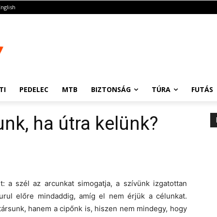
English
TI
PEDELEC
MTB
BIZTONSÁG
TÚRA
FUTÁS
nk, ha útra kelünk?
t: a szél az arcunkat simogatja, a szívünk izgatottan
gurul előre mindaddig, amíg el nem érjük a célunkat.
társunk, hanem a cipőnk is, hiszen nem mindegy, hogy