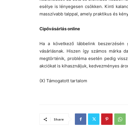
esélye is lényegesen csökken. Kinti kalan
masszívabb talppal, amely praktikus és kén
Cipővásárlás online
Ha a következő lábbelink beszerzésén 
vásárlásnak. Hiszen így számos márka dar
megtörténik, probléma esetén pedig vissz
akciókat is kihasználjuk, kedvezményes áro
(X) Támogatott tartalom
Share