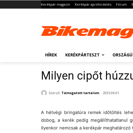
Kerékpár magazin
Kerékpár apróhirdetés
Fórum
HÍREK
KERÉKPÁRTESZT
ORSZÁGÚ
Milyen cipőt húzzu
Szerző:
Támogatott tartalom
2025.06.01.
A hétvégi bringatúra remek időtöltés lehe
dobog, a kerék pedig megállíthatatlanul 
Ilyenkor nemcsak a kerékpár meghatározó 