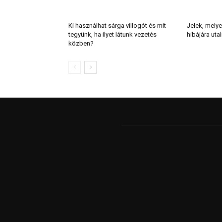
Ki használhat sárga villogót és mit
Jelek, melye
tegyünk, ha ilyet látunk vezetés
hibájára uta
közben?