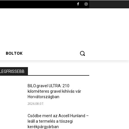
BOLTOK
LEGFRISSEBB
BILO.gravel ULTRA: 210
kilométeres gravel kihívás vár
Horvátországban
2026.08.07.
Csődbe ment az Accell Hunland –
leáll a termelés a tószegi
kerékpárgyárban