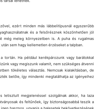
s társai lehetnek.
ővel, ezért minden más lábbelitípusnál egyszerűbb
yaghasználatnak és a felsőrésznek köszönhetően jól
ását még meleg környezetben is. A puha és rugalmas
t után sem hagy kellemetlen érzéseket a talpban.
 a tortán. Ha például kerékpározunk vagy barátokkal
ütizünk vagy megiszunk valamit, nem szükséges átvenni
etben tökéletes választás. Nemcsak kialakításban, de
szték belőle, így mindenki megtalálhatja az igényeihez
letisztult megjelenéssel szolgálnak akkor, ha laza
átványosak és feltűnőek, így biztonságosabbá teszik a
is igen hasznos, ugyanis a balesetek bekövetkezésének