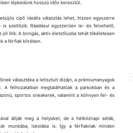
 miben lépkedünk hosszú időn keresztül.
bújós cipő ideális választás lehet, hiszen egyszerre
ól is szellőzik. Ráadásul egyszerűen le- és felvehető,
ól illik. A bringás, aktív életstílusba tehát tökéletesen
k a férfiak körében.
őinek választéka a letisztult dizájn, a prémiumanyagok
. A felhozatalban megtalálhatóak a parkokban és a
fazonú, sportos sneakerek, valamint a könnyen fel- és
ával állják meg a helyüket, de a hétköznapi séták,
kár munkába, iskolába is. Így a férfiaknak minden