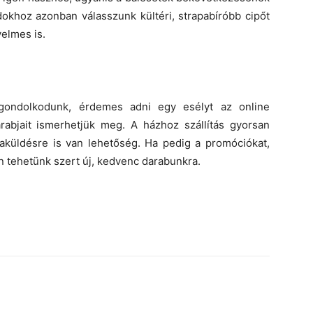
dokhoz azonban válasszunk kültéri, strapabíróbb cipőt
yelmes is.
gondolkodunk, érdemes adni egy esélyt az online
abjait ismerhetjük meg. A házhoz szállítás gyorsan
aküldésre is van lehetőség. Ha pedig a promóciókat,
n tehetünk szert új, kedvenc darabunkra.