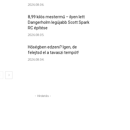
2026.08.06.
8,99 kilós mestermű – ilyen lett
Dangerholm legújabb Scott Spark
RC építése
2026.08.05.
Hőségben edzeni? Igen, de
felejtsd el a tavaszi tempót!
2026.08.04.
- Hirdetés -