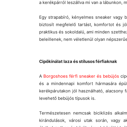
a kerékpárról leszállva mi van a lábunkon,
Egy strapabíró, kényelmes sneaker vagy be
biztosít megfelelő tartást, komfortot és j
praktikus és sokoldalú, ami minden szetthez j
beleillenek, nem véletlenül olyan népszerűe
Cipőkínálat laza és stílusos férfiaknak
A
Borgoshoes férfi sneaker és bebújós
cip
és a mindennapi komfort hármasára épül
kerékpárutakon jól használható, alacsony 
levehető bebújós típusok is.
Természetesen nemcsak biciklizés alkalm
kirándulások, városi utak során, vagy a