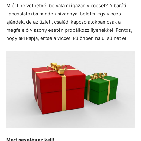
Miért ne vethetnél be valami igazán vicceset? A baráti
kapcsolatokba minden bizonnyal belefér egy vicces
ajándék, de az üzleti, családi kapcsolatokban csak a
megfelelő viszony esetén próbálkozz ilyenekkel. Fontos,
hogy aki kapja, értse a viccet, különben balul sülhet el.
Mert nevetés az kell!