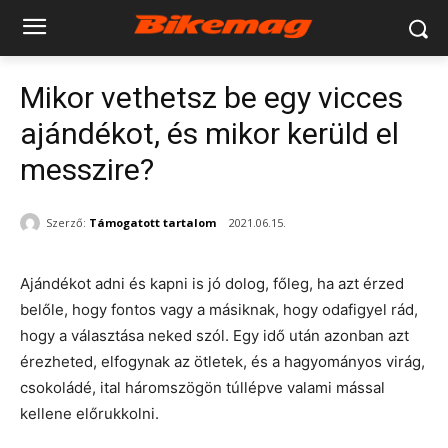
Mikor vethetsz be egy vicces
ajándékot, és mikor kerüld el
messzire?
Szerző:
Támogatott tartalom
2021.06.15.
Ajándékot adni és kapni is jó dolog, főleg, ha azt érzed
belőle, hogy fontos vagy a másiknak, hogy odafigyel rád,
hogy a választása neked szól. Egy idő után azonban azt
érezheted, elfogynak az ötletek, és a hagyományos virág,
csokoládé, ital háromszögön túllépve valami mással
kellene előrukkolni.