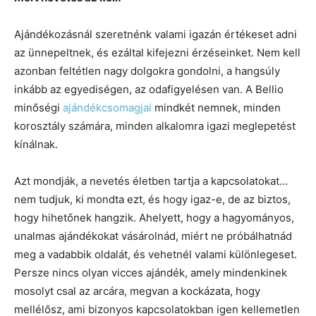
Ajándékozásnál szeretnénk valami igazán értékeset adni
az ünnepeltnek, és ezáltal kifejezni érzéseinket. Nem kell
azonban feltétlen nagy dolgokra gondolni, a hangsúly
inkább az egyediségen, az odafigyelésen van. A Bellio
minőségi
ajándékcsomagjai
mindkét nemnek, minden
korosztály számára, minden alkalomra igazi meglepetést
kínálnak.
Azt mondják, a nevetés életben tartja a kapcsolatokat…
nem tudjuk, ki mondta ezt, és hogy igaz-e, de az biztos,
hogy hihetőnek hangzik. Ahelyett, hogy a hagyományos,
unalmas ajándékokat vásárolnád, miért ne próbálhatnád
meg a vadabbik oldalát, és vehetnél valami különlegeset.
Persze nincs olyan vicces ajándék, amely mindenkinek
mosolyt csal az arcára, megvan a kockázata, hogy
mellélősz, ami bizonyos kapcsolatokban igen kellemetlen