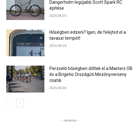
Dangerholm legújabb Scott Spark RC
építése
2026.08.05.
Hőségben edzeni? Igen, de felejtsd el a
tavaszi tempót!
2026.08.04.
Perzselő hőségben dőltek el a Masters OB
és a Brigetio Országúti Mezőnyverseny
csatái
2026.08.04.
- Hirdetés -