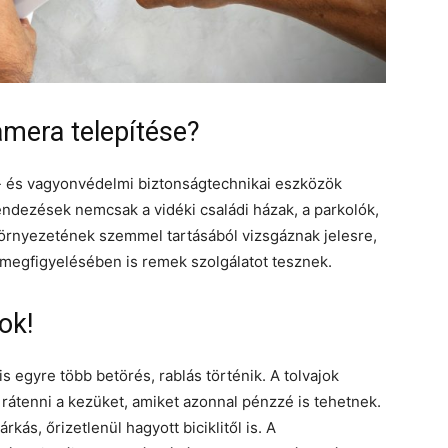
kamera telepítése?
y- és vagyonvédelmi biztonságtechnikai eszközök
ndezések nemcsak a vidéki családi házak, a parkolók,
örnyezetének szemmel tartásából vizsgáznak jelesre,
 megfigyelésében is remek szolgálatot tesznek.
ok!
is egyre több betörés, rablás történik. A tolvajok
 rátenni a kezüket, amiket azonnal pénzzé is tehetnek.
ás, őrizetlenül hagyott biciklitől is. A