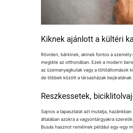
Kiknek ajánlott a kültéri 
Röviden, bárkinek, akinek fontos a személ
megléte az otthonában. Ezek a modern bere
az üzemanyagkutak vagy a töltőállomások k
de többek között a társasházak bejáratának
Reszkessetek, biciklitolvaj
Sajnos a tapasztalat azt mutatja, hazánkban 
általában azokra a vagyontárgyakra szeretik
Busás hasznot remélnek például egy-egy márk