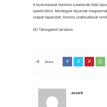
A burkolatukat tekintve a kamerák több típ
speed dóm). Mindegyik típusnak megvannak 
csapat tapasztalt, komoly szaktudással ren
(X) Támogatott tartalom
Share
aszerk