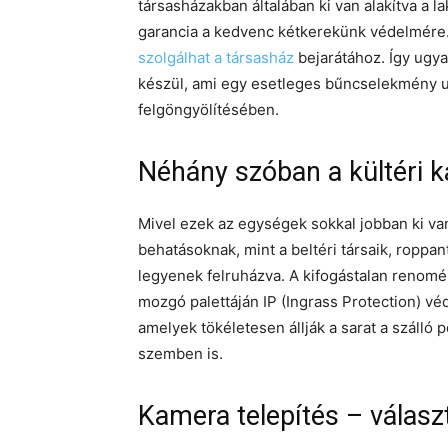
társasházakban általában ki van alakítva a
garancia a kedvenc kétkerekünk védelmére.
szolgálhat a társasház
bejarátához. Így ugya
készül, ami egy esetleges bűncselekmény ut
felgöngyölítésében.
Néhány szóban a kültéri k
Mivel ezek az egységek sokkal jobban ki van
behatásoknak, mint a beltéri társaik, roppan
legyenek felruházva. A kifogástalan renom
mozgó palettáján IP (Ingrass Protection) vé
amelyek tökéletesen állják a sarat a szálló 
szemben is.
Kamera telepítés – válasz