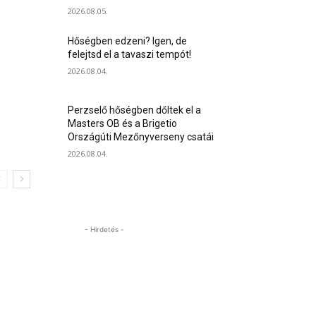
2026.08.05.
Hőségben edzeni? Igen, de
felejtsd el a tavaszi tempót!
2026.08.04.
Perzselő hőségben dőltek el a
Masters OB és a Brigetio
Országúti Mezőnyverseny csatái
2026.08.04.
- Hirdetés -