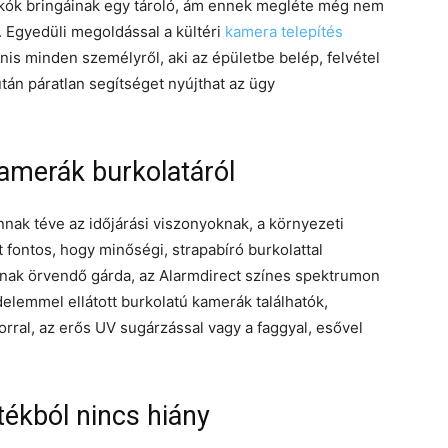
 lakók bringáinak egy tároló, ám ennek megléte még nem
 Egyedüli megoldással a kültéri
kamera telepítés
nis minden személyről, aki az épületbe belép, felvétel
án páratlan segítséget nyújthat az ügy
amerák burkolatáról
nak téve az időjárási viszonyoknak, a környezeti
t fontos, hogy minőségi, strapabíró burkolattal
énak örvendő gárda, az Alarmdirect színes spektrumon
delemmel ellátott burkolatú kamerák találhatók,
porral, az erős UV sugárzással vagy a faggyal, esővel
tékból nincs hiány