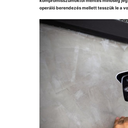
kompromisszumoktól mentes minőség jegyé
operáló berendezés mellett tesszük le a v