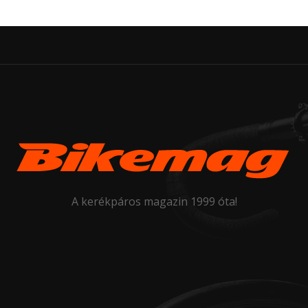
A kerékpáros magazin 1999 óta!