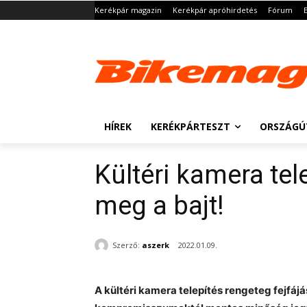
Kerékpár magazin
Kerékpár apróhirdetés
Fórum
HÍREK
KERÉKPÁRTESZT
ORSZÁGÚ
Kültéri kamera tel
meg a bajt!
Szerző:
aszerk
2022.01.09.
A kültéri kamera telepítés rengeteg fejfáj