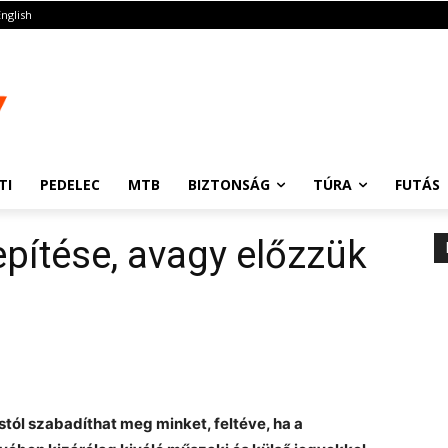
English
TI
PEDELEC
MTB
BIZTONSÁG
TÚRA
FUTÁS
epítése, avagy előzzük
ástól szabadíthat meg minket, feltéve, ha a