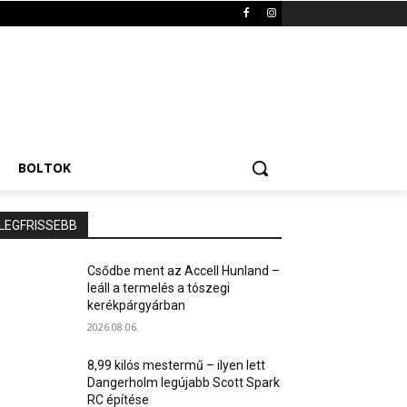
BOLTOK
LEGFRISSEBB
Csődbe ment az Accell Hunland –
leáll a termelés a tószegi
kerékpárgyárban
2026.08.06.
8,99 kilós mestermű – ilyen lett
Dangerholm legújabb Scott Spark
RC építése