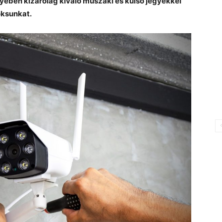
ben kizárólag kiváló műszaki és külső jegyekkel
oksunkat.