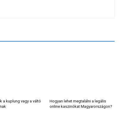
k a kuplung vagy a váltó
Hogyan lehet megtalálni a legális
lnak
online kaszinókat Magyarországon?