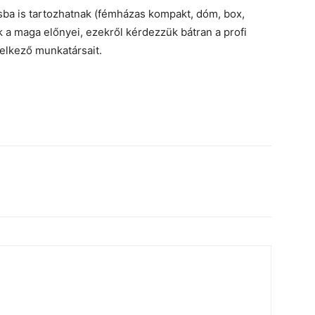
usba is tartozhatnak (fémházas kompakt, dóm, box,
a maga előnyei, ezekről kérdezzük bátran a profi
delkező munkatársait.