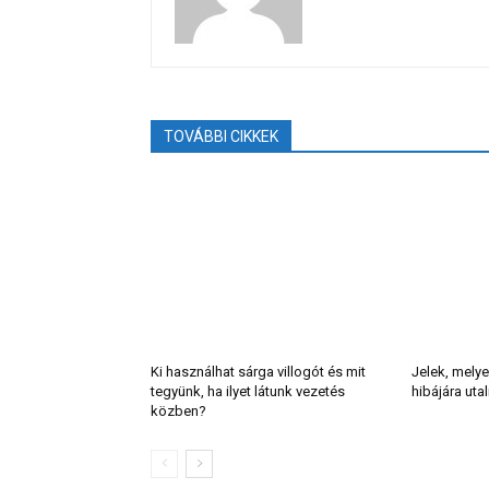
TOVÁBBI CIKKEK
Ki használhat sárga villogót és mit
Jelek, melye
tegyünk, ha ilyet látunk vezetés
hibájára uta
közben?