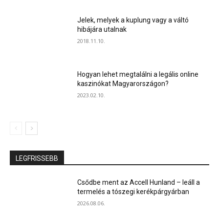
Jelek, melyek a kuplung vagy a váltó
hibájára utalnak
2018.11.10.
Hogyan lehet megtalálni a legális online
kaszinókat Magyarországon?
2023.02.10.
LEGFRISSEBB
Csődbe ment az Accell Hunland – leáll a
termelés a tószegi kerékpárgyárban
2026.08.06.