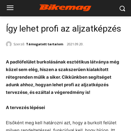
Így lehet profi az aljzatképzés
Szerző:
Támogatott tartalom
2021.09.20.
A padlófelület burkolásának esztétikus látványa még
közel sem elég, hiszen a szakszerűen kialakított
rétegrenden múlik a siker. Cikkünkben segítséget
adunk ahhoz, hogyan lehet profi az aljzatképzés
tervezése, és ezáltal a végeredmény is!
A tervezés lépései
Elsőként meg kell határozni azt, hogy a burkolt felület
milyen rendeltetéssel, funkcióval kell, hogy bírjon. Itt