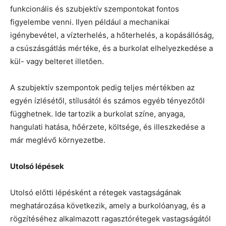
funkcionális és szubjektív szempontokat fontos
figyelembe venni. Ilyen például a mechanikai
igénybevétel, a vízterhelés, a hőterhelés, a kopásállóság,
a csúszásgátlás mértéke, és a burkolat elhelyezkedése a
kül- vagy belteret illetően.
A szubjektív szempontok pedig teljes mértékben az
egyén ízlésétől, stílusától és számos egyéb tényezőtől
függhetnek. Ide tartozik a burkolat színe, anyaga,
hangulati hatása, hőérzete, költsége, és illeszkedése a
már meglévő környezetbe.
Utolsó lépések
Utolsó előtti lépésként a rétegek vastagságának
meghatározása következik, amely a burkolóanyag, és a
rögzítéséhez alkalmazott ragasztórétegek vastagságától