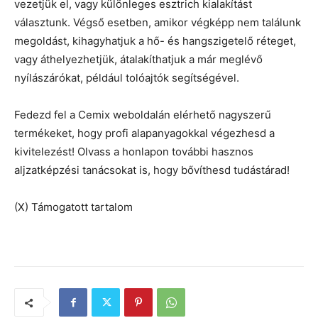
vezetjük el, vagy különleges esztrich kialakítást
választunk. Végső esetben, amikor végképp nem találunk
megoldást, kihagyhatjuk a hő- és hangszigetelő réteget,
vagy áthelyezhetjük, átalakíthatjuk a már meglévő
nyílászárókat, például tolóajtók segítségével.
Fedezd fel a Cemix weboldalán elérhető nagyszerű
termékeket, hogy profi alapanyagokkal végezhesd a
kivitelezést! Olvass a honlapon további hasznos
aljzatképzési tanácsokat is, hogy bővíthesd tudástárad!
(X) Támogatott tartalom