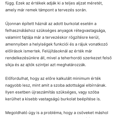
függ. Ezek az értékek adják ki a teljes aljzat méretét,
amely már remek támpont a tervezés során.
Újonnan épített háznál az adott burkolat esetén a
felhasználáshoz szükséges anyagok rétegvastagsága,
valamint fajtája már a tervezéskor rögzítésre kerül,
amennyiben a helyiségek funkciói és a rájuk vonatkozó
előírások ismertek. Felújításoknál az érték már
rendelkezésünkre áll, mivel a teherhordó szerkezet felső
síkja és az ajtók szintjei azt meghatározzák.
Előfordulhat, hogy az előre kalkulált minimum érték
nagyobb lesz, mint amit a szoba adottságai elbírnának.
Ilyen esetben újraszámítás szükséges, vagy szóba
kerülhet a kisebb vastagságú burkolat beépítése is.
Megoldható úgy is a probléma, hogy a csöveket máshol