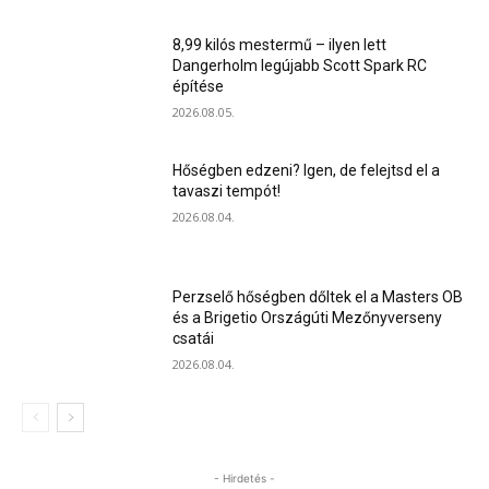
8,99 kilós mestermű – ilyen lett
Dangerholm legújabb Scott Spark RC
építése
2026.08.05.
Hőségben edzeni? Igen, de felejtsd el a
tavaszi tempót!
2026.08.04.
Perzselő hőségben dőltek el a Masters OB
és a Brigetio Országúti Mezőnyverseny
csatái
2026.08.04.
- Hirdetés -