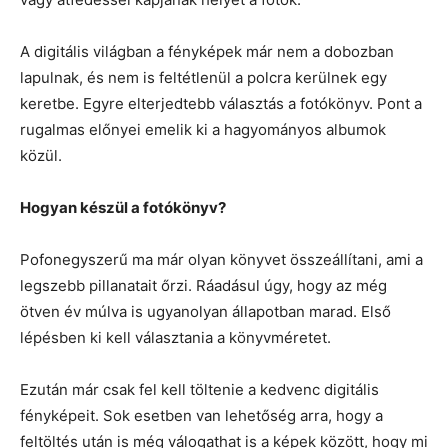
A digitális világban a fényképek már nem a dobozban
lapulnak, és nem is feltétlenül a polcra kerülnek egy
keretbe. Egyre elterjedtebb választás a fotókönyv. Pont a
rugalmas előnyei emelik ki a hagyományos albumok
közül.
Hogyan készül a fotókönyv?
Pofonegyszerű ma már olyan könyvet összeállítani, ami a
legszebb pillanatait őrzi. Ráadásul úgy, hogy az még
ötven év múlva is ugyanolyan állapotban marad. Első
lépésben ki kell választania a könyvméretet.
Ezután már csak fel kell töltenie a kedvenc digitális
fényképeit. Sok esetben van lehetőség arra, hogy a
feltöltés után is még válogathat is a képek között, hogy mi