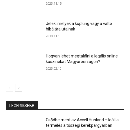
2023.11.15.
Jelek, melyek a kuplung vagy a váltó
hibájára utalnak
2018.11.10.
Hogyan lehet megtalálni a legális online
kaszinókat Magyarországon?
2023.02.10.
LEGFRISSEBB
Csődbe ment az Accell Hunland – leáll a
termelés a tószegi kerékpárgyárban