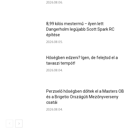
2026.08.06.
8,99 kilós mestermű – ilyen lett
Dangerholm legújabb Scott Spark RC
építése
2026.08.05.
Hőségben edzeni? Igen, de felejtsd el a
tavaszi tempót!
2026.08.04.
Perzselő hőségben dőltek el a Masters OB
és a Brigetio Országúti Mezőnyverseny
csatái
2026.08.04.