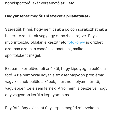
hobbisportoló, akár versenyző az illető.
Hogyan lehet megőrizni ezeket a pillanatokat?
Szeretjük hinni, hogy nem csak a polcon sorakozhatnak a
bekeretezett fotók vagy egy dobozba elrejtve. Egy, a
myprintpix.hu oldalán elkészíthető
fotókönyv
is őrizheti
azonban azokat a csodás pillanatokat, amiket
sportolóként megél.
Ezt bármikor előveheti anélkül, hogy kipotyogna belőle a
fotó. Az albumokkal ugyanis ez a legnagyobb probléma:
vagy kiesnek belőle a képek, mert nem olyan méretű,
vagy éppen bele sem férnek. Arról nem is beszélve, hogy
egy vagyonba kerül a képnyomtatás.
Egy fotókönyv viszont úgy képes megőrizni ezeket a