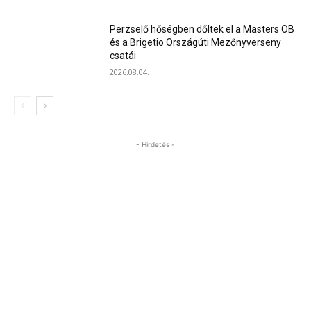
Perzselő hőségben dőltek el a Masters OB
és a Brigetio Országúti Mezőnyverseny
csatái
2026.08.04.
- Hirdetés -