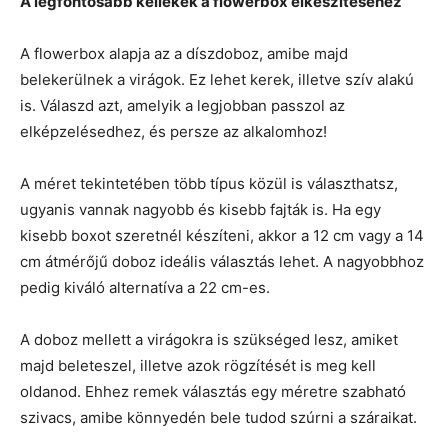
A legfontosabb kellékek a flowerbox elkészítéséhez
A flowerbox alapja az a díszdoboz, amibe majd
belekerülnek a virágok. Ez lehet kerek, illetve szív alakú
is. Válaszd azt, amelyik a legjobban passzol az
elképzelésedhez, és persze az alkalomhoz!
A méret tekintetében több típus közül is választhatsz,
ugyanis vannak nagyobb és kisebb fajták is. Ha egy
kisebb boxot szeretnél készíteni, akkor a 12 cm vagy a 14
cm átmérőjű doboz ideális választás lehet. A nagyobbhoz
pedig kiváló alternatíva a 22 cm-es.
A doboz mellett a virágokra is szükséged lesz, amiket
majd beleteszel, illetve azok rögzítését is meg kell
oldanod. Ehhez remek választás egy méretre szabható
szivacs, amibe könnyedén bele tudod szúrni a száraikat.