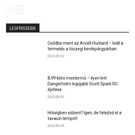
LEGFRISSEBB
Csődbe ment az Accell Hunland – leáll a
termelés a tószegi kerékpárgyárban
2026.08.06.
8,99 kilós mestermű – ilyen lett
Dangerholm legújabb Scott Spark RC
építése
2026.08.05.
Hőségben edzeni? Igen, de felejtsd el a
tavaszi tempót!
2026.08.04.