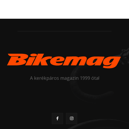
A kerékpáros magazin 1999 óta!