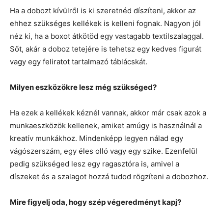
Ha a dobozt kívülről is ki szeretnéd díszíteni, akkor az
ehhez szükséges kellékek is kelleni fognak. Nagyon jól
néz ki, ha a boxot átkötöd egy vastagabb textilszalaggal.
Sőt, akár a doboz tetejére is tehetsz egy kedves figurát
vagy egy feliratot tartalmazó táblácskát.
Milyen eszközökre lesz még szükséged?
Ha ezek a kellékek kéznél vannak, akkor már csak azok a
munkaeszközök kellenek, amiket amúgy is használnál a
kreatív munkákhoz. Mindenképp legyen nálad egy
vágószerszám, egy éles olló vagy egy szike. Ezenfelül
pedig szükséged lesz egy ragasztóra is, amivel a
díszeket és a szalagot hozzá tudod rögzíteni a dobozhoz.
Mire figyelj oda, hogy szép végeredményt kapj?