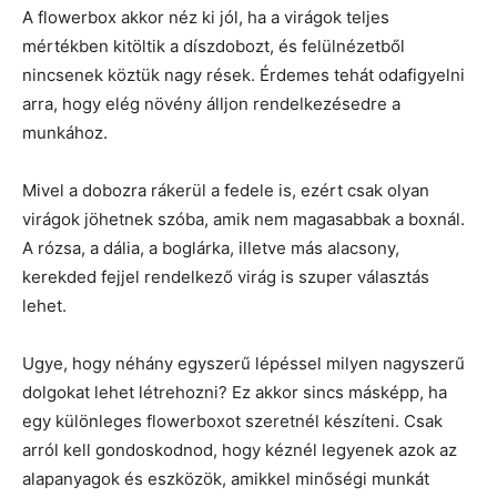
A flowerbox akkor néz ki jól, ha a virágok teljes
mértékben kitöltik a díszdobozt, és felülnézetből
nincsenek köztük nagy rések. Érdemes tehát odafigyelni
arra, hogy elég növény álljon rendelkezésedre a
munkához.
Mivel a dobozra rákerül a fedele is, ezért csak olyan
virágok jöhetnek szóba, amik nem magasabbak a boxnál.
A rózsa, a dália, a boglárka, illetve más alacsony,
kerekded fejjel rendelkező virág is szuper választás
lehet.
Ugye, hogy néhány egyszerű lépéssel milyen nagyszerű
dolgokat lehet létrehozni? Ez akkor sincs másképp, ha
egy különleges flowerboxot szeretnél készíteni. Csak
arról kell gondoskodnod, hogy kéznél legyenek azok az
alapanyagok és eszközök, amikkel minőségi munkát