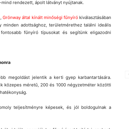
mind rendezett, ápolt látványt nyújtanak.
ő,
Grönway által kínált minőségi fűnyíró
kiválasztásában
y minden adottsághoz, területmérethez találni ideális
fontosabb fűnyíró típusokat és segítünk eligazodni
thonra
ebb megoldást jelentik a kerti gyep karbantartására.
akik közepes méretű, 200 és 1000 négyzetméter közötti
 hatékonyság.
omoly teljesítményre képesek, és jól boldogulnak a