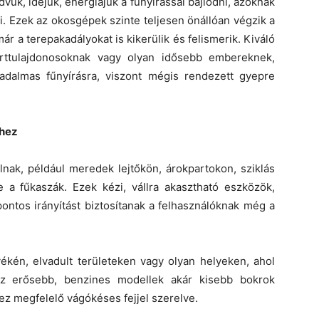
vük, idejük, energiájuk a fűnyírással bajlódni, azoknak
. Ezek az okosgépek szinte teljesen önállóan végzik a
ár a terepakadályokat is kikerülik és felismerik. Kiváló
 kerttulajdonosoknak vagy olyan idősebb embereknek,
adalmas fűnyírásra, viszont mégis rendezett gyepre
khez
nak, például meredek lejtőkön, árokpartokon, sziklás
e a fűkaszák. Ezek kézi, vállra akasztható eszközök,
ontos irányítást biztosítanak a felhasználóknak még a
ékén, elvadult területeken vagy olyan helyeken, ahol
Az erősebb, benzines modellek akár kisebb bokrok
hez megfelelő vágókéses fejjel szerelve.