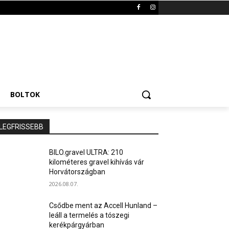
BOLTOK
LEGFRISSEBB
BILO.gravel ULTRA: 210
kilométeres gravel kihívás vár
Horvátországban
2026.08.07.
Csődbe ment az Accell Hunland –
leáll a termelés a tószegi
kerékpárgyárban