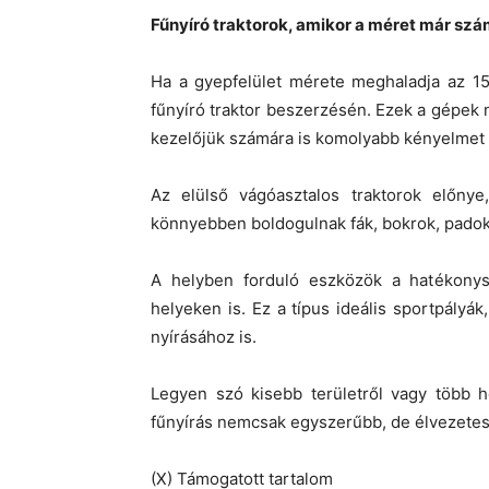
Fűnyíró traktorok, amikor a méret már szá
Ha a gyepfelület mérete meghaladja az 1
fűnyíró traktor beszerzésén. Ezek a gépe
kezelőjük számára is komolyabb kényelmet 
Az elülső vágóasztalos traktorok előnye
könnyebben boldogulnak fák, bokrok, pado
A helyben forduló eszközök a hatékonys
helyeken is. Ez a típus ideális sportpályák
nyírásához is.
Legyen szó kisebb területről vagy több he
fűnyírás nemcsak egyszerűbb, de élvezetese
(X) Támogatott tartalom