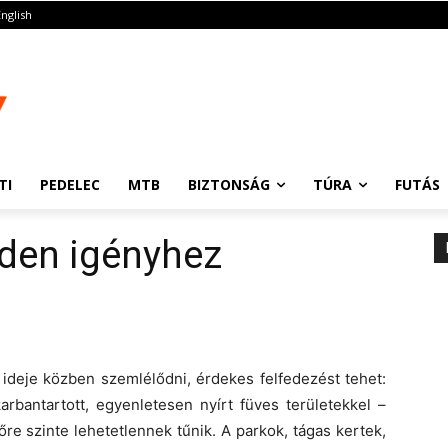
English
TI
PEDELEC
MTB
BIZTONSÁG
TÚRA
FUTÁS
den igényhez
ideje közben szemlélődni, érdekes felfedezést tehet:
rbantartott, egyenletesen nyírt füves területekkel –
őre szinte lehetetlennek tűnik. A parkok, tágas kertek,