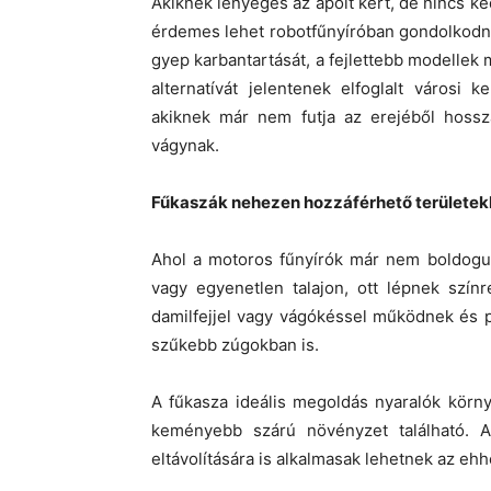
Akiknek lényeges az ápolt kert, de nincs ked
érdemes lehet robotfűnyíróban gondolkodni
gyep karbantartását, a fejlettebb modellek m
alternatívát jelentenek elfoglalt városi
akiknek már nem futja az erejéből hossz
vágynak.
Fűkaszák nehezen hozzáférhető területe
Ahol a motoros fűnyírók már nem boldogul
vagy egyenetlen talajon, ott lépnek színr
damilfejjel vagy vágókéssel működnek és p
szűkebb zúgokban is.
A fűkasza ideális megoldás nyaralók körny
keményebb szárú növényzet található. 
eltávolítására is alkalmasak lehetnek az eh