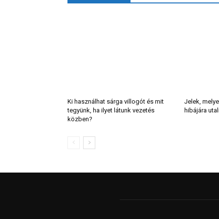
Ki használhat sárga villogót és mit
Jelek, melye
tegyünk, ha ilyet látunk vezetés
hibájára uta
közben?