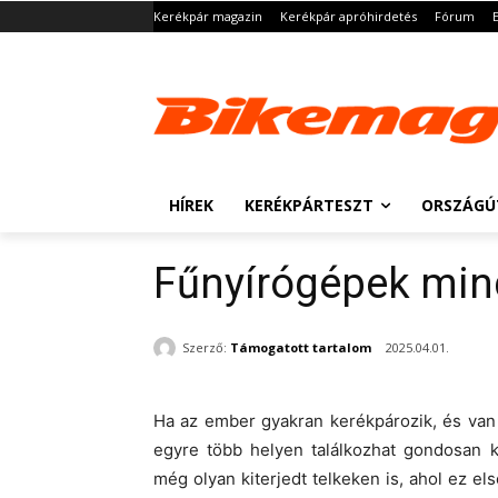
Kerékpár magazin
Kerékpár apróhirdetés
Fórum
HÍREK
KERÉKPÁRTESZT
ORSZÁGÚ
Fűnyírógépek min
Szerző:
Támogatott tartalom
2025.04.01.
Ha az ember gyakran kerékpározik, és van 
egyre több helyen találkozhat gondosan ka
még olyan kiterjedt telkeken is, ahol ez els