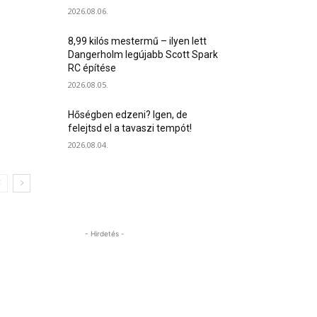
2026.08.06.
8,99 kilós mestermű – ilyen lett
Dangerholm legújabb Scott Spark
RC építése
2026.08.05.
Hőségben edzeni? Igen, de
felejtsd el a tavaszi tempót!
2026.08.04.
- Hirdetés -