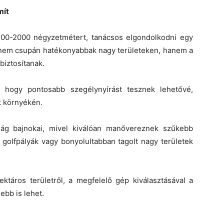
mít
500-2000 négyzetmétert, tanácsos elgondolkodni egy
k nem csupán hatékonyabbak nagy területeken, hanem a
biztosítanak.
, hogy pontosabb szegélynyírást tesznek lehetővé,
k környékén.
ág bajnokai, mivel kiválóan manővereznek szűkebb
, golfpályák vagy bonyolultabban tagolt nagy területek
ktáros területről, a megfelelő gép kiválasztásával a
bb is lehet.