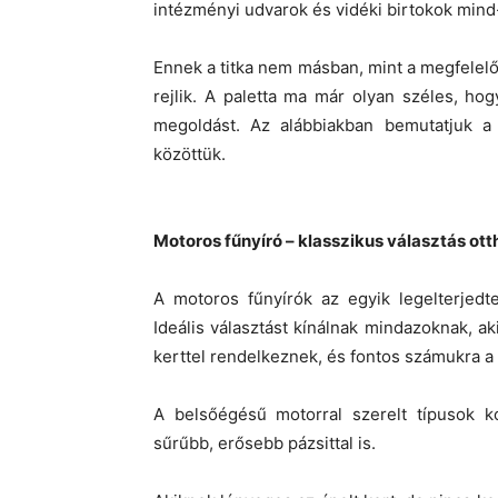
intézményi udvarok és vidéki birtokok mind-
Ennek a titka nem másban, mint a megfelel
rejlik. A paletta ma már olyan széles, hog
megoldást. Az alábbiakban bemutatjuk a 
közöttük.
Motoros fűnyíró – klasszikus választás ot
A motoros fűnyírók az egyik legelterjedt
Ideális választást kínálnak mindazoknak, 
kerttel rendelkeznek, és fontos számukra a
A belsőégésű motorral szerelt típusok k
sűrűbb, erősebb pázsittal is.