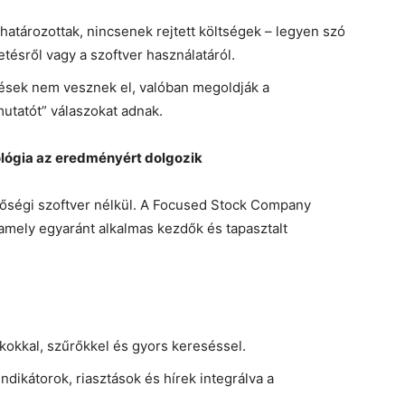
ghatározottak, nincsenek rejtett költségek – legyen szó
tésről vagy a szoftver használatáról.
érések nem vesznek el, valóban megoldják a
utatót” válaszokat adnak.
nológia az eredményért dolgozik
őségi szoftver nélkül. A Focused Stock Company
, amely egyaránt alkalmas kezdők és tapasztalt
kkokkal, szűrőkkel és gyors kereséssel.
indikátorok, riasztások és hírek integrálva a