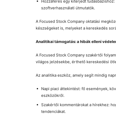
Hozzáférés egy kiterjedt tudásbázishoz: 
szoftverhasználati útmutatók.
A Focused Stock Company oktatási megközel
készségeket is, melyeket a kereskedés sor
Analitikai támogatás: a hibák elleni védel
A Focused Stock Company szakértői folyam
világos jelzésekbe, érthető kereskedési ötle
Az analitika eszköz, amely segít mindig nap
Napi piaci áttekintést: fő események, kö
eszközökről.
Szakértői kommentárokat a hírekhez: h
tendenciákat.