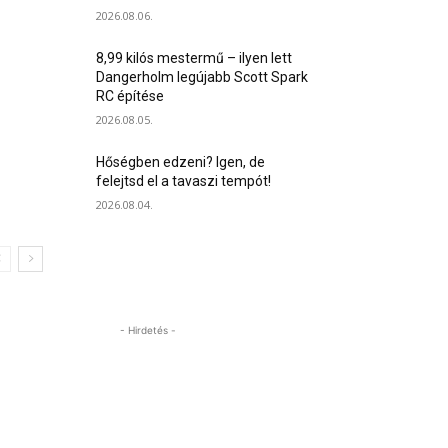
2026.08.06.
8,99 kilós mestermű – ilyen lett
Dangerholm legújabb Scott Spark
RC építése
2026.08.05.
Hőségben edzeni? Igen, de
felejtsd el a tavaszi tempót!
2026.08.04.
- Hirdetés -