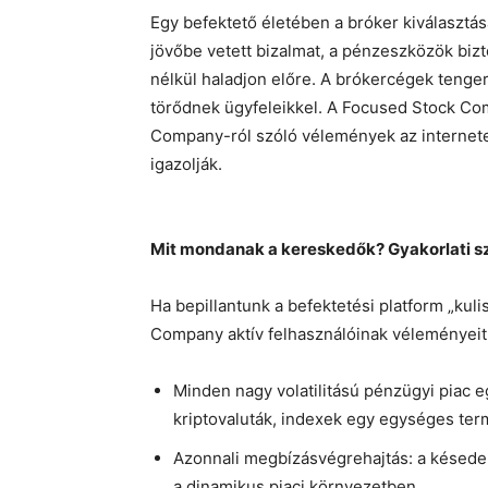
Egy befektető életében a bróker kiválasztás
jövőbe vetett bizalmat, a pénzeszközök bizt
nélkül haladjon előre. A brókercégek tenge
törődnek ügyfeleikkel. A Focused Stock Co
Company-ról szóló vélemények az internete
igazolják.
Mit mondanak a kereskedők? Gyakorlati sz
Ha bepillantunk a befektetési platform „ku
Company aktív felhasználóinak véleményeit, 
Minden nagy volatilitású pénzügyi piac e
kriptovaluták, indexek egy egységes ter
Azonnali megbízásvégrehajtás: a késedel
a dinamikus piaci környezetben.