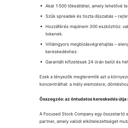
Akár 1:500 tőkeáttétel, amely lehetővé tes
Szűk spreadek és tiszta díjszabás – rejte
Hozzáférés majdnem 300 eszközhöz: valut
tokenek.
Villámgyors megbízásvégrehajtás – eleng
kereskedéshez.
Garantált kifizetések 24 órán belül és hét
Ezek a tényezők megteremtik azt a környez
koncentrálhat: a mély elemzésre, döntéshoza
Összegzés: az öntudatos kereskedés útja
A Focused Stock Company egy összetartó sz
partner, amely valódi elkötelezettséget muta