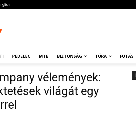
English
TI
PEDELEC
MTB
BIZTONSÁG
TÚRA
FUTÁS
ompany vélemények:
ktetések világát egy
rrel