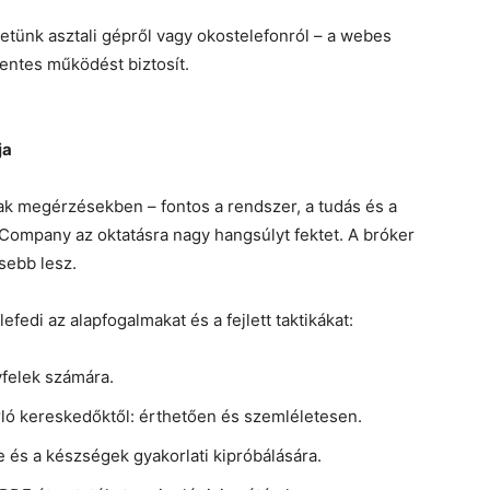
tünk asztali gépről vagy okostelefonról – a webes
entes működést biztosít.
ja
ak megérzésekben – fontos a rendszer, a tudás és a
 Company az oktatásra nagy hangsúlyt fektet. A bróker
esebb lesz.
efedi az alapfogalmakat és a fejlett taktikákat:
yfelek számára.
ló kereskedőktől: érthetően és szemléletesen.
e és a készségek gyakorlati kipróbálására.