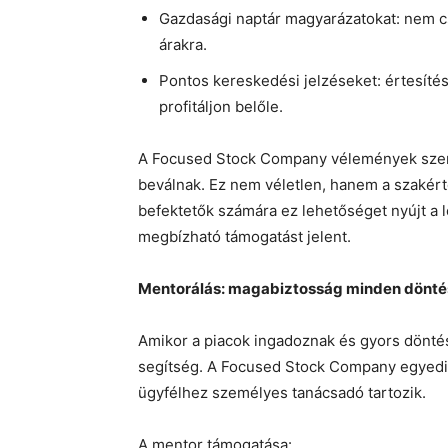
Gazdasági naptár magyarázatokat: nem c
árakra.
Pontos kereskedési jelzéseket: értesítés
profitáljon belőle.
A Focused Stock Company vélemények szerin
beválnak. Ez nem véletlen, hanem a szakér
befektetők számára ez lehetőséget nyújt a 
megbízható támogatást jelent.
Mentorálás: magabiztosság minden dönt
Amikor a piacok ingadoznak és gyors döntés
segítség. A Focused Stock Company egyedi 
ügyfélhez személyes tanácsadó tartozik.
A mentor támogatása: