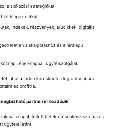
zi a skálázási stratégiákat.
tt költségek nélkül.
ák, indexek, részvények, árucikkek, digitális
edhetetlen a skalpoláshoz és a híralapú
köznapi, éjjel-nappali ügyfélszolgálat.
etet, ahol minden kereskedő a legfontosabbra
talra és profitra.
 megbízható partnerrel kezdődik
akmai csapat, fejlett befektetési ökoszisztéma és
t ügyfelei iránt.