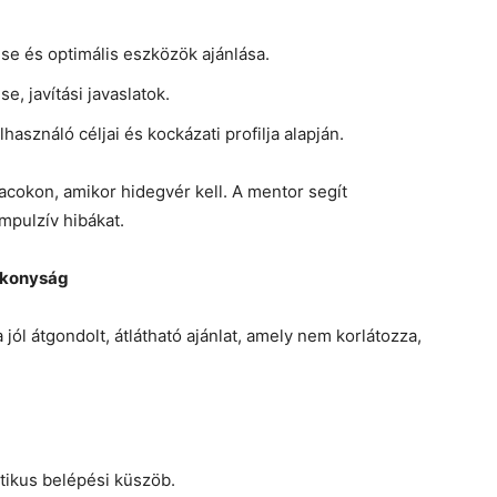
e és optimális eszközök ajánlása.
e, javítási javaslatok.
használó céljai és kockázati profilja alapján.
iacokon, amikor hidegvér kell. A mentor segít
impulzív hibákat.
ékonyság
ól átgondolt, átlátható ajánlat, amely nem korlátozza,
ikus belépési küszöb.