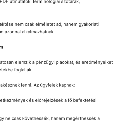
PDF útmutatók, terminológiai szótárak,
ítése nem csak elméletet ad, hanem gyakorlati
án azonnal alkalmazhatnak.
em
atosan elemzik a pénzügyi piacokat, és eredményeiket
tekbe foglalják.
rakésznek lenni. Az ügyfelek kapnak:
vetkezmények és előrejelzések a fő befektetési
ogy ne csak követhessék, hanem megérthessék a