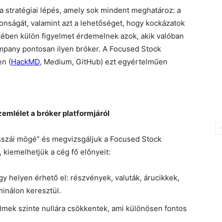
a stratégiai lépés, amely sok mindent meghatároz: a
onságát, valamint azt a lehetőséget, hogy kockázatok
rében külön figyelmet érdemelnek azok, akik valóban
mpany pontosan ilyen bróker. A Focused Stock
n (
HackMD
, Medium, GitHub) ezt egyértelműen
emlélet a bróker platformjáról
lisszái mögé” és megvizsgáljuk a Focused Stock
kiemelhetjük a cég fő előnyeit:
gy helyen érhető el: részvények, valuták, árucikkek,
minálon keresztül.
mek szinte nullára csökkentek, ami különösen fontos