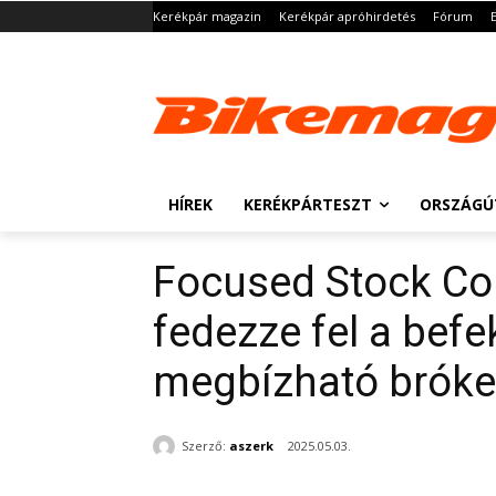
Kerékpár magazin
Kerékpár apróhirdetés
Fórum
HÍREK
KERÉKPÁRTESZT
ORSZÁGÚ
Focused Stock C
fedezze fel a befe
megbízható bróke
Szerző:
aszerk
2025.05.03.