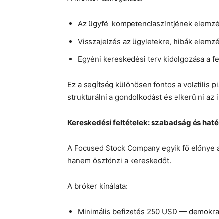
Az ügyfél kompetenciaszintjének elemzés
Visszajelzés az ügyletekre, hibák elemzés
Egyéni kereskedési terv kidolgozása a fel
Ez a segítség különösen fontos a volatilis p
strukturálni a gondolkodást és elkerülni az 
Kereskedési feltételek: szabadság és hat
A Focused Stock Company egyik fő előnye a j
hanem ösztönzi a kereskedőt.
A bróker kínálata:
Minimális befizetés 250 USD — demokrat