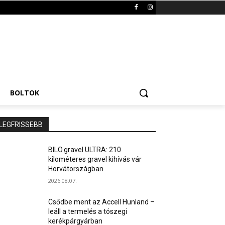
BOLTOK
LEGFRISSEBB
BILO.gravel ULTRA: 210
kilométeres gravel kihívás vár
Horvátországban
2026.08.07.
Csődbe ment az Accell Hunland –
leáll a termelés a tószegi
kerékpárgyárban