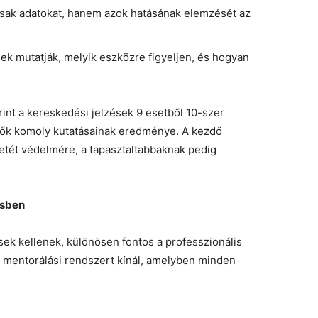
sak adatokat, hanem azok hatásának elemzését az
ek mutatják, melyik eszközre figyeljen, és hogyan
t a kereskedési jelzések 9 esetből 10-szer
tők komoly kutatásainak eredménye. A kezdő
letét védelmére, a tapasztaltabbaknak pedig
ésben
ek kellenek, különösen fontos a professzionális
mentorálási rendszert kínál, amelyben minden