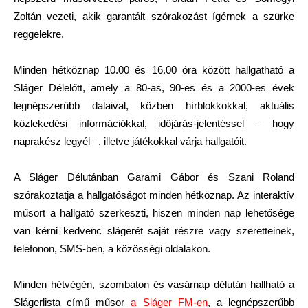
Zoltán vezeti, akik garantált szórakozást ígérnek a szürke
reggelekre.
Minden hétköznap 10.00 és 16.00 óra között hallgatható a
Sláger Délelőtt, amely a 80-as, 90-es és a 2000-es évek
legnépszerűbb dalaival, közben hírblokkokkal, aktuális
közlekedési információkkal, időjárás-jelentéssel – hogy
naprakész legyél –, illetve játékokkal várja hallgatóit.
A Sláger Délutánban Garami Gábor és Szani Roland
szórakoztatja a hallgatóságot minden hétköznap. Az interaktív
műsort a hallgató szerkeszti, hiszen minden nap lehetősége
van kérni kedvenc slágerét saját részre vagy szeretteinek,
telefonon, SMS-ben, a közösségi oldalakon.
Minden hétvégén, szombaton és vasárnap délután hallható a
Slágerlista című műsor
a Sláger FM-en
, a legnépszerűbb