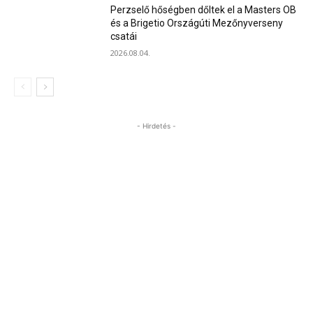
Perzselő hőségben dőltek el a Masters OB
és a Brigetio Országúti Mezőnyverseny
csatái
2026.08.04.
- Hirdetés -