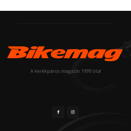
A kerékpáros magazin 1999 óta!