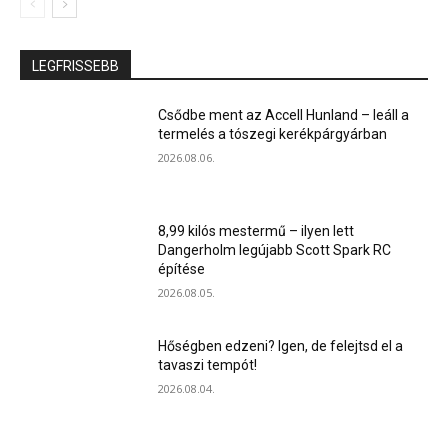
LEGFRISSEBB
Csődbe ment az Accell Hunland – leáll a
termelés a tószegi kerékpárgyárban
2026.08.06.
8,99 kilós mestermű – ilyen lett
Dangerholm legújabb Scott Spark RC
építése
2026.08.05.
Hőségben edzeni? Igen, de felejtsd el a
tavaszi tempót!
2026.08.04.