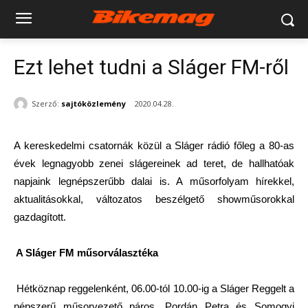
Ezt lehet tudni a Sláger FM-ről
Szerző:
sajtóközlemény
2020.04.28.
A kereskedelmi csatornák közül a Sláger rádió főleg a 80-as
évek legnagyobb zenei slágereinek ad teret, de hallhatóak
napjaink legnépszerűbb dalai is. A műsorfolyam hírekkel,
aktualitásokkal, változatos beszélgető showműsorokkal
gazdagított.
A Sláger FM műsorválasztéka
Hétköznap reggelenként, 06.00-tól 10.00-ig a Sláger Reggelt a
népszerű műsorvezető páros, Pordán Petra és Somogyi