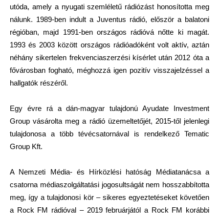
utóda, amely a nyugati szemléletű rádiózást honosította meg
nálunk. 1989-ben indult a Juventus rádió, először a balatoni
régióban, majd 1991-ben országos rádióvá nőtte ki magát.
1993 és 2003 között országos rádióadóként volt aktív, aztán
néhány sikertelen frekvenciaszerzési kísérlet után 2012 óta a
fővárosban fogható, méghozzá igen pozitív visszajelzéssel a
hallgatók részéről.
Egy évre rá a dán-magyar tulajdonú Ayudate Investment
Group vásárolta meg a rádió üzemeltetőjét, 2015-től jelenlegi
tulajdonosa a több tévécsatornával is rendelkező Tematic
Group Kft.
A Nemzeti Média- és Hírközlési hatóság Médiatanácsa a
csatorna médiaszolgáltatási jogosultságát nem hosszabbította
meg, így a tulajdonosi kör – sikeres egyeztetéseket követően
a Rock FM rádióval – 2019 februárjától a Rock FM korábbi