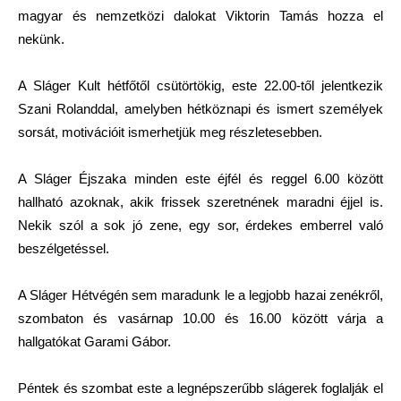
magyar és nemzetközi dalokat Viktorin Tamás hozza el
nekünk.
A Sláger Kult hétfőtől csütörtökig, este 22.00-től jelentkezik
Szani Rolanddal, amelyben hétköznapi és ismert személyek
sorsát, motivációit ismerhetjük meg részletesebben.
A Sláger Éjszaka minden este éjfél és reggel 6.00 között
hallható azoknak, akik frissek szeretnének maradni éjjel is.
Nekik szól a sok jó zene, egy sor, érdekes emberrel való
beszélgetéssel.
A Sláger Hétvégén sem maradunk le a legjobb hazai zenékről,
szombaton és vasárnap 10.00 és 16.00 között várja a
hallgatókat Garami Gábor.
Péntek és szombat este a legnépszerűbb slágerek foglalják el