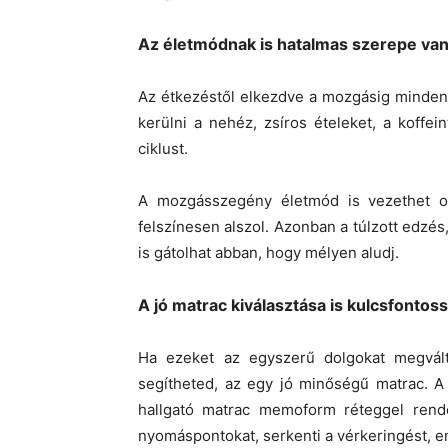
Az életmódnak is hatalmas szerepe va
Az étkezéstől elkezdve a mozgásig minden s
kerülni a nehéz, zsíros ételeket, a koffei
ciklust.
A mozgásszegény életmód is vezethet o
felszínesen alszol. Azonban a túlzott edzés
is gátolhat abban, hogy mélyen aludj.
A jó matrac kiválasztása is kulcsfontos
Ha ezeket az egyszerű dolgokat megvált
segítheted, az egy jó minőségű matrac. A 
hallgató matrac memoform réteggel rendel
nyomáspontokat, serkenti a vérkeringést, e