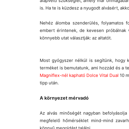
alapvető szükséglet, amely már önmagába
is. Ha te is küzdesz a nyugodt alvásért, ak
Nehéz álomba szenderülés, folyamatos fo
embert érintenek, de kevesen próbálnak v
könnyebb utat választják: az altatót.
Most gyógyszer nélkül is segítünk, hogy k
terméket is bemutatunk, ami hozzád és a t
Magniflex-nél kapható
Dolce Vital Dual
10 m
tipp után.
A környezet mérvadó
Az alvás minőségét nagyban befolyásolja 
megfelelő hőmérséklet mind-mind zavarh
könnyű megoldást találni.