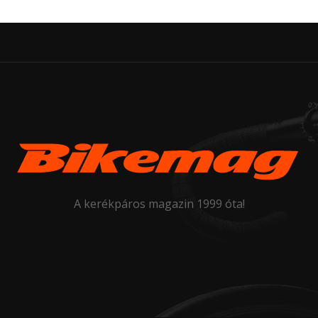
A kerékpáros magazin 1999 óta!