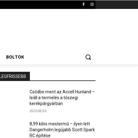
BOLTOK
LEGFRISSEBB
Csődbe ment az Accell Hunland –
leáll a termelés a tószegi
kerékpárgyárban
2026.08.06.
8,99 kilós mestermű – ilyen lett
Dangerholm legújabb Scott Spark
RC építése