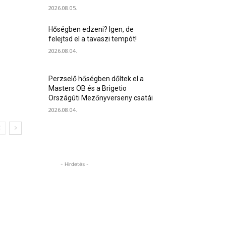
2026.08.05.
Hőségben edzeni? Igen, de
felejtsd el a tavaszi tempót!
2026.08.04.
Perzselő hőségben dőltek el a
Masters OB és a Brigetio
Országúti Mezőnyverseny csatái
2026.08.04.
- Hirdetés -