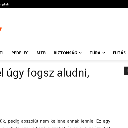
English
TI
PEDELEC
MTB
BIZTONSÁG
TÚRA
FUTÁS
l úgy fogsz aludni,
jük, pedig abszolút nem kellene annak lennie. Ez egy