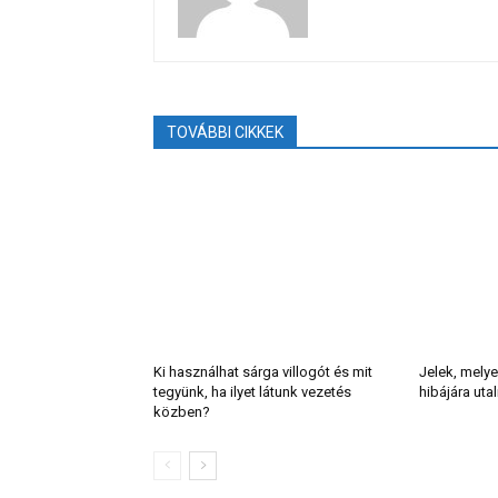
TOVÁBBI CIKKEK
Ki használhat sárga villogót és mit
Jelek, melye
tegyünk, ha ilyet látunk vezetés
hibájára uta
közben?