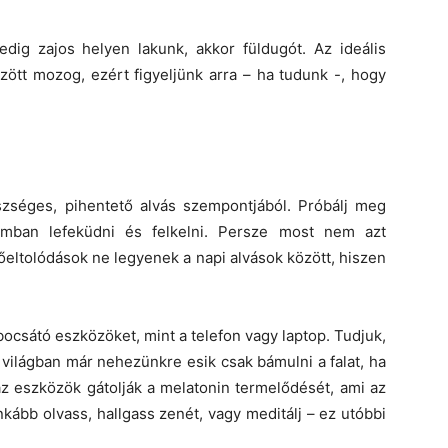
edig zajos helyen lakunk, akkor füldugót. Az ideális
ött mozog, ezért figyeljünk arra – ha tudunk -, hogy
zséges, pihentető alvás szempontjából. Próbálj meg
umban lefeküdni és felkelni. Persze most nem azt
eltolódások ne legyenek a napi alvások között, hiszen
ibocsátó eszközöket, mint a telefon vagy laptop. Tudjuk,
világban már nehezünkre esik csak bámulni a falat, ha
 az eszközök gátolják a melatonin termelődését, ami az
nkább olvass, hallgass zenét, vagy meditálj – ez utóbbi