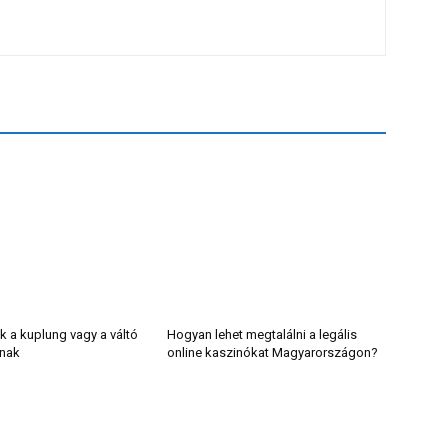
k a kuplung vagy a váltó
Hogyan lehet megtalálni a legális
lnak
online kaszinókat Magyarországon?