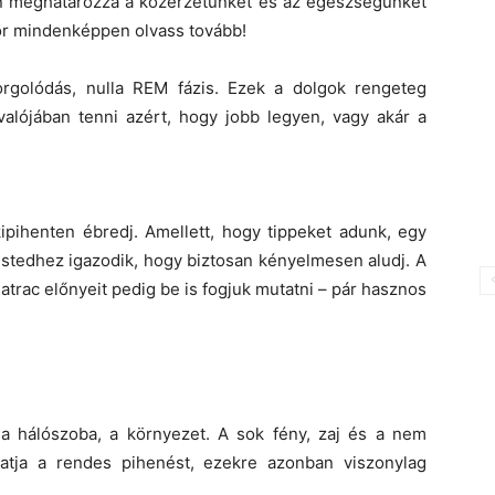
n meghatározza a közérzetünket és az egészségünket
kor mindenképpen olvass tovább!
rgolódás, nulla REM fázis. Ezek a dolgok rengeteg
alójában tenni azért, hogy jobb legyen, vagy akár a
ipihenten ébredj. Amellett, hogy tippeket adunk, egy
estedhez igazodik, hogy biztosan kényelmesen aludj. A
atrac előnyeit pedig be is fogjuk mutatni – pár hasznos
a hálószoba, a környezet. A sok fény, zaj és a nem
atja a rendes pihenést, ezekre azonban viszonylag