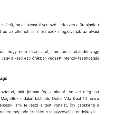
n
zámít, ha az alvásról van szó. Lefekvés előtt ajánlott
nt és az alkoholt is, mert ezek megzavarják az alvási
da, hogy nem fáradsz el, nem tudsz elaludni vagy
, vagy a késő esti órákban végzett intenzív testmozgás
ságú
oztatod, már jobban fogsz aludni. Amivel még ezt
Magniflex oldalán található Dolce Vita Dual 10 névre
kezik, ami felveszi a test vonalát, így csökkenti a
mellett még hőmérséklet-szabályzóval is rendelkezik.