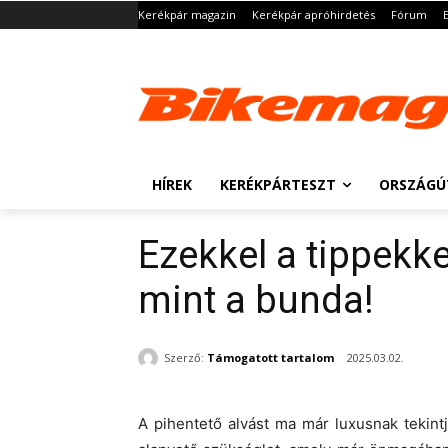
Kerékpár magazin
Kerékpár apróhirdetés
Fórum
HÍREK
KERÉKPÁRTESZT
ORSZÁGÚ
Ezekkel a tippekke
mint a bunda!
Szerző:
Támogatott tartalom
2025.03.02.
A pihentető alvást ma már luxusnak tekint