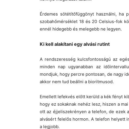
Érdemes sötétítőfüggönyt használni, ha p
szobahőmérséklet 18 és 20 Celsius-fok köz
ennél hidegebb és melegebb ne legyen.
Ki kell alakítani egy alvási rutint
A rendszeresség kulcsfontosságú az egés
minden nap ugyanabban az időintervall
mondjuk, hogy percre pontosan, de nagy idő
akkor nem tud beállni a bioritmusod.
Emellett lefekvés előtt kerüld a kék fényt k
hogy ez sokaknak nehéz lesz, hiszen a mai 
ott az éjjeliszekrényen a telefon, de ezek
alvásért felelős hormon. A telefon helyett i
a legjobb.