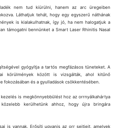
váladék nem tud kiürülni, hanem az arc üregeiben
t okozva. Láthatjuk tehát, hogy egy egyszerű náthának
nyek is kialakulhatnak, így jó, ha nem halogatjuk a
n támogatni bennünket a Smart Laser Rhinitis Nasal
ítségével gyógyítja a tartós megfázásos tüneteket. A
ai körülmények között is vizsgálták, ahol kitűnő
re fokozásában és a gyulladások csökkentésében.
ső kezelés is megkönnyebbülést hoz az orrnyálkahártya
közelebb kerülhetünk ahhoz, hogy újra bringára
i is vannak. Erősíti ugyanis az orr sejtjeit, amelyek