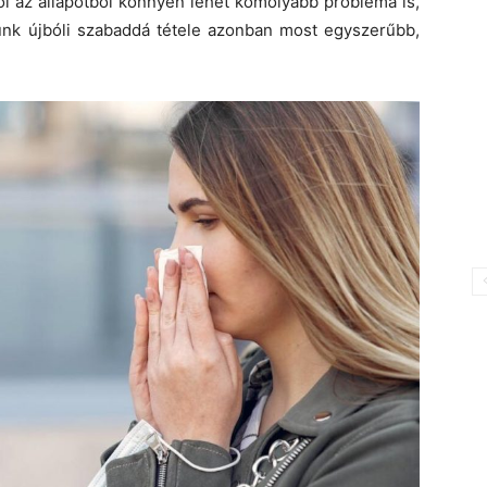
ől az állapotból könnyen lehet komolyabb probléma is,
ünk újbóli szabaddá tétele azonban most egyszerűbb,