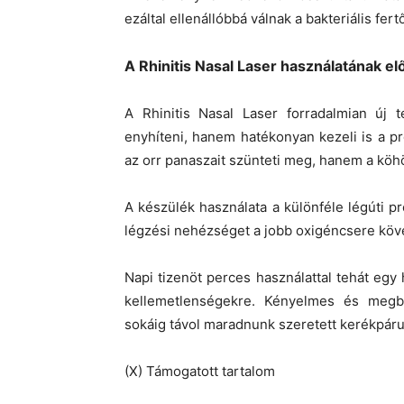
ezáltal ellenállóbbá válnak a bakteriális fe
A Rhinitis Nasal Laser használatának el
A Rhinitis Nasal Laser forradalmian új
enyhíteni, hanem hatékonyan kezeli is a p
az orr panaszait szünteti meg, hanem a köhö
A készülék használata a különféle légúti pro
légzési nehézséget a jobb oxigéncsere köv
Napi tizenöt perces használattal tehát eg
kellemetlenségekre. Kényelmes és megb
sokáig távol maradnunk szeretett kerékpáru
(X) Támogatott tartalom