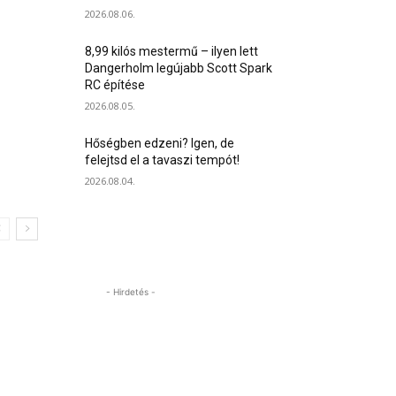
2026.08.06.
8,99 kilós mestermű – ilyen lett
Dangerholm legújabb Scott Spark
RC építése
2026.08.05.
Hőségben edzeni? Igen, de
felejtsd el a tavaszi tempót!
2026.08.04.
- Hirdetés -