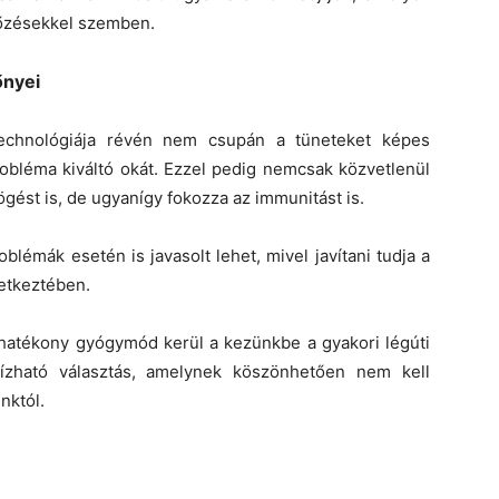
rtőzésekkel szemben.
őnyei
 technológiája révén nem csupán a tüneteket képes
robléma kiváltó okát. Ezzel pedig nemcsak közvetlenül
gést is, de ugyanígy fokozza az immunitást is.
blémák esetén is javasolt lehet, mivel javítani tudja a
etkeztében.
y hatékony gyógymód kerül a kezünkbe a gyakori légúti
ízható választás, amelynek köszönhetően nem kell
nktól.