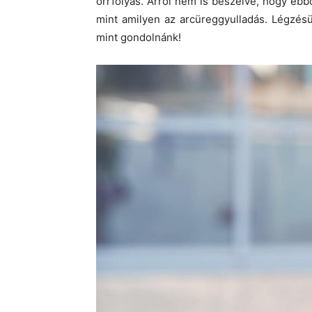
orrfolyás. Arról nem is beszélve, hogy ebb
mint amilyen az arcüreggyulladás. Légzés
mint gondolnánk!