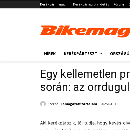
Kerékpár magazin
Kerékpár apróhirdetés
Fórum
HÍREK
KERÉKPÁRTESZT
ORSZÁGÚ
Egy kellemetlen 
során: az orrdugu
Szerző:
Támogatott tartalom
2025.04.01.
Aki kerékpározik, jól tudja, hogy kevés ol