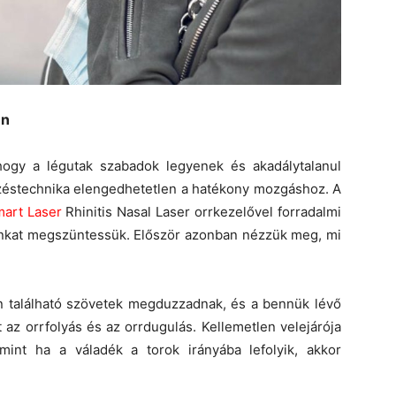
en
ogy a légutak szabadok legyenek és akadálytalanul
égzéstechnika elengedhetetlen a hatékony mozgáshoz. A
art Laser
Rhinitis Nasal Laser orrkezelővel forradalmi
sunkat megszüntessük. Először azonban nézzük meg, mi
en található szövetek megduzzadnak, és a bennük lévő
az orrfolyás és az orrdugulás. Kellemetlen velejárója
amint ha a váladék a torok irányába lefolyik, akkor