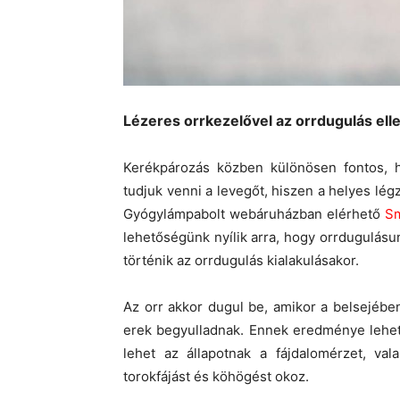
Lézeres orrkezelővel az orrdugulás ell
Kerékpározás közben különösen fontos, h
tudjuk venni a levegőt, hiszen a helyes l
Gyógylámpabolt webáruházban elérhető
Sm
lehetőségünk nyílik arra, hogy orrdugulá
történik az orrdugulás kialakulásakor.
Az orr akkor dugul be, amikor a belsejéb
erek begyulladnak. Ennek eredménye lehet 
lehet az állapotnak a fájdalomérzet, val
torokfájást és köhögést okoz.