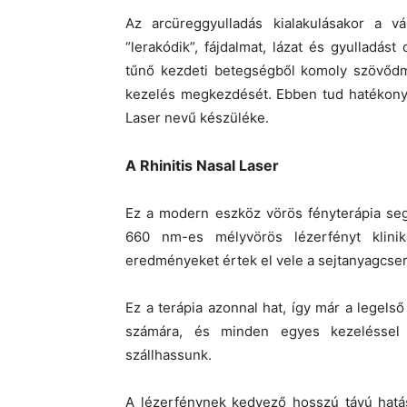
Az arcüreggyulladás kialakulásakor a 
“lerakódik”, fájdalmat, lázat és gyulladás
tűnő kezdeti betegségből komoly szövődmé
kezelés megkezdését. Ebben tud hatékonya
Laser nevű készüléke.
A Rhinitis Nasal Laser
Ez a modern eszköz vörös fényterápia seg
660 nm-es mélyvörös lézerfényt klinik
eredményeket értek el vele a sejtanyagcse
Ez a terápia azonnal hat, így már a legel
számára, és minden egyes kezeléssel 
szállhassunk.
A lézerfénynek kedvező hosszú távú hatása