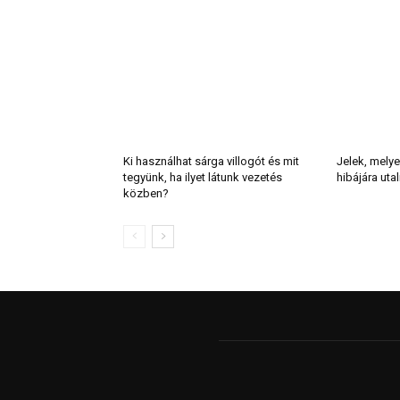
Ki használhat sárga villogót és mit
Jelek, melye
tegyünk, ha ilyet látunk vezetés
hibájára uta
közben?