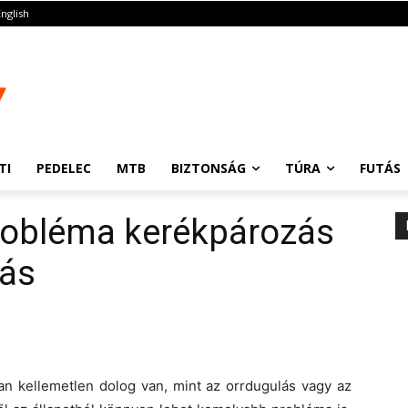
English
TI
PEDELEC
MTB
BIZTONSÁG
TÚRA
FUTÁS
probléma kerékpározás
lás
yan kellemetlen dolog van, mint az orrdugulás vagy az