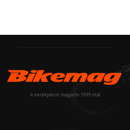
A kerékpáros magazin 1999 óta!