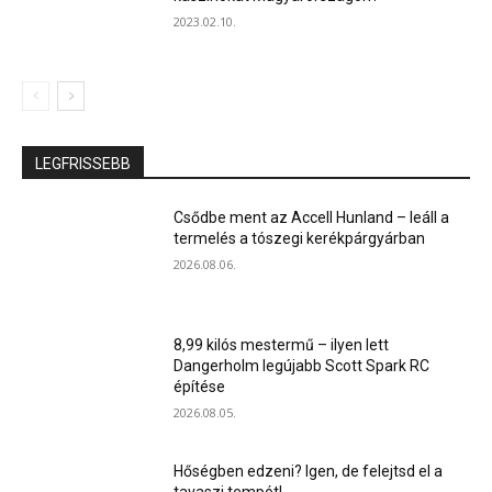
2023.02.10.
LEGFRISSEBB
Csődbe ment az Accell Hunland – leáll a
termelés a tószegi kerékpárgyárban
2026.08.06.
8,99 kilós mestermű – ilyen lett
Dangerholm legújabb Scott Spark RC
építése
2026.08.05.
Hőségben edzeni? Igen, de felejtsd el a