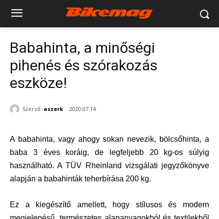
Babahinta, a minőségi
pihenés és szórakozás
eszköze!
Szerző:
aszerk
2020.07.14.
A babahinta, vagy ahogy sokan nevezik, bölcsőhinta, a
baba 3 éves koráig, de legfeljebb 20 kg-os súlyig
használható. A TÜV Rheinland vizsgálati jegyzőkönyve
alapján a babahinták teherbírása 200 kg.
Ez a kiegészítő amellett, hogy stílusos és modern
megjelenésű, természetes alapanyagokból és textilekből