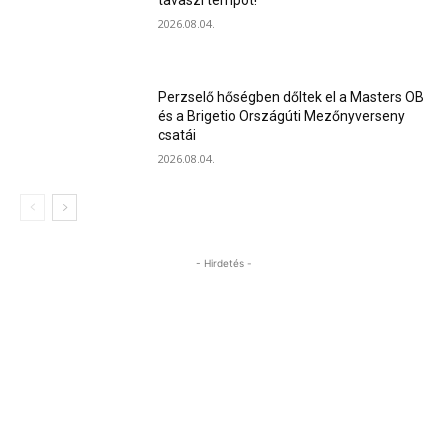
tavaszi tempót!
2026.08.04.
Perzselő hőségben dőltek el a Masters OB
és a Brigetio Országúti Mezőnyverseny
csatái
2026.08.04.
- Hirdetés -