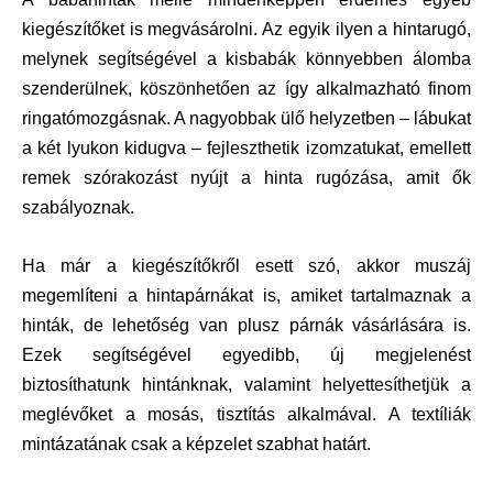
kiegészítőket is megvásárolni. Az egyik ilyen a hintarugó,
melynek segítségével a kisbabák könnyebben álomba
szenderülnek, köszönhetően az így alkalmazható finom
ringatómozgásnak. A nagyobbak ülő helyzetben – lábukat
a két lyukon kidugva – fejleszthetik izomzatukat, emellett
remek szórakozást nyújt a hinta rugózása, amit ők
szabályoznak.
Ha már a kiegészítőkről esett szó, akkor muszáj
megemlíteni a hintapárnákat is, amiket tartalmaznak a
hinták, de lehetőség van plusz párnák vásárlására is.
Ezek segítségével egyedibb, új megjelenést
biztosíthatunk hintánknak, valamint helyettesíthetjük a
meglévőket a mosás, tisztítás alkalmával. A textíliák
mintázatának csak a képzelet szabhat határt.