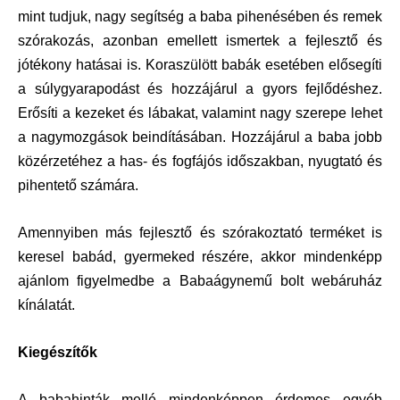
mint tudjuk, nagy segítség a baba pihenésében és remek
szórakozás, azonban emellett ismertek a fejlesztő és
jótékony hatásai is. Koraszülött babák esetében elősegíti
a súlygyarapodást és hozzájárul a gyors fejlődéshez.
Erősíti a kezeket és lábakat, valamint nagy szerepe lehet
a nagymozgások beindításában. Hozzájárul a baba jobb
közérzetéhez a has- és fogfájós időszakban, nyugtató és
pihentető számára.
Amennyiben más fejlesztő és szórakoztató terméket is
keresel babád, gyermeked részére, akkor mindenképp
ajánlom figyelmedbe a Babaágynemű bolt webáruház
kínálatát.
Kiegészítők
A babahinták mellé mindenképpen érdemes egyéb