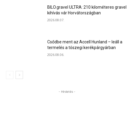
BILO.gravel ULTRA: 210 kilométeres gravel
kihívás vár Horvátországban
2026.08.07.
Csődbe ment az Accell Hunland – leáll a
termelés a tószegi kerékpárgyárban
2026.08.06.
- Hirdetés -