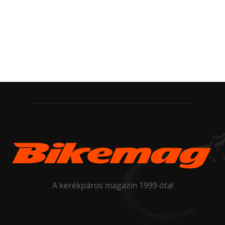
A kerékpáros magazin 1999 óta!