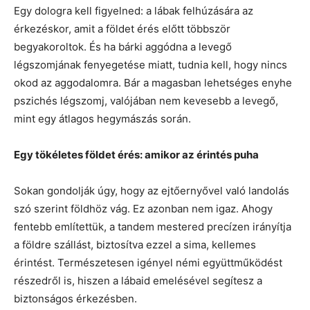
Egy dologra kell figyelned: a lábak felhúzására az
érkezéskor, amit a földet érés előtt többször
begyakoroltok. És ha bárki aggódna a levegő
légszomjának fenyegetése miatt, tudnia kell, hogy nincs
okod az aggodalomra. Bár a magasban lehetséges enyhe
pszichés légszomj, valójában nem kevesebb a levegő,
mint egy átlagos hegymászás során.
Egy tökéletes földet érés: amikor az érintés puha
Sokan gondolják úgy, hogy az ejtőernyővel való landolás
szó szerint földhöz vág. Ez azonban nem igaz. Ahogy
fentebb említettük, a tandem mestered precízen irányítja
a földre szállást, biztosítva ezzel a sima, kellemes
érintést. Természetesen igényel némi együttműködést
részedről is, hiszen a lábaid emelésével segítesz a
biztonságos érkezésben.