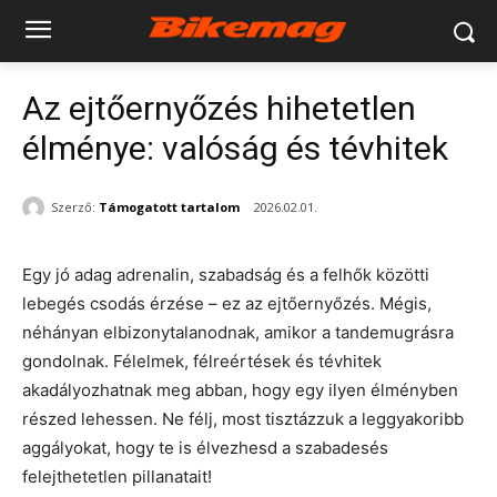
Az ejtőernyőzés hihetetlen
élménye: valóság és tévhitek
Szerző:
Támogatott tartalom
2026.02.01.
Egy jó adag adrenalin, szabadság és a felhők közötti
lebegés csodás érzése – ez az ejtőernyőzés. Mégis,
néhányan elbizonytalanodnak, amikor a tandemugrásra
gondolnak. Félelmek, félreértések és tévhitek
akadályozhatnak meg abban, hogy egy ilyen élményben
részed lehessen. Ne félj, most tisztázzuk a leggyakoribb
aggályokat, hogy te is élvezhesd a szabadesés
felejthetetlen pillanatait!