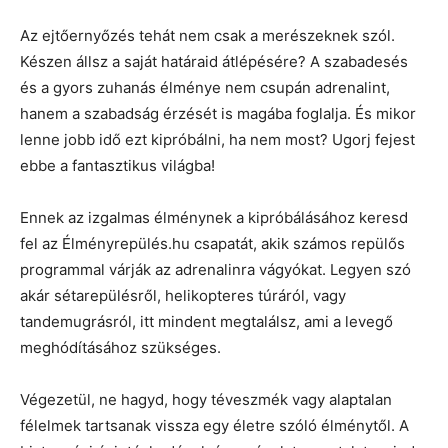
Az ejtőernyőzés tehát nem csak a merészeknek szól.
Készen állsz a saját határaid átlépésére? A szabadesés
és a gyors zuhanás élménye nem csupán adrenalint,
hanem a szabadság érzését is magába foglalja. És mikor
lenne jobb idő ezt kipróbálni, ha nem most? Ugorj fejest
ebbe a fantasztikus világba!
Ennek az izgalmas élménynek a kipróbálásához keresd
fel az Élményrepülés.hu csapatát, akik számos repülős
programmal várják az adrenalinra vágyókat. Legyen szó
akár sétarepülésről, helikopteres túráról, vagy
tandemugrásról, itt mindent megtalálsz, ami a levegő
meghódításához szükséges.
Végezetül, ne hagyd, hogy téveszmék vagy alaptalan
félelmek tartsanak vissza egy életre szóló élménytől. A