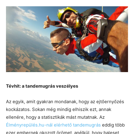
Tévhit: a tandemugrás veszélyes
Az egyik, amit gyakran mondanak, hogy az ejtőernyőzés
kockázatos. Sokan még mindig elhiszik ezt, annak
ellenére, hogy a statisztikák mást mutatnak.
Az
Élményrepülés.hu-nál elérhető tandemugrás
eddig több
ezer embernek okozott örömet, anélkül, hogy baleset