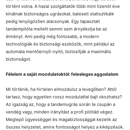
történt volna. A hazai szolgáltatók több mint tizenöt éve
kínálnak biztonságos ugrásokat, baleseti statisztikáik
pedig lenyűgözően alacsonyak. Egy tapasztalt
tandempilóta mellett semmi sem árnyékolja be az
élményt. Ami pedig még fontosabb, a modern
technológiák és biztonsági eszközök, mint például az
automata mentőernyő-nyitó, biztosítják a maximális
biztonságot.
Félelem a saját mozdulatoktól: felesleges aggodalom
Mi történik, ha hirtelen elmozdulsz a levegőben? Attól
tartasz, hogy egyetlen rossz mozdulattal bajt okozhatsz?
Az igazság az, hogy a tandemugrás során te csupán a
vendég vagy, minden irányítást a profi pilótád végez.
Meglepő ügyességgel és magabiztossággal kezelik az
összes helyzetet, amire fontosságot helyez a kiképzésük.