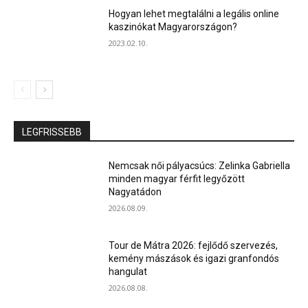
Hogyan lehet megtalálni a legális online
kaszinókat Magyarországon?
2023.02.10.
LEGFRISSEBB
Nemcsak női pályacsúcs: Zelinka Gabriella
minden magyar férfit legyőzött
Nagyatádon
2026.08.09.
Tour de Mátra 2026: fejlődő szervezés,
kemény mászások és igazi granfondós
hangulat
2026.08.08.