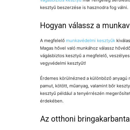
kesztyű beszerzése is hasznodra fog válni.
Hogyan válassz a munkav
A megfelelő
munkavédelmi kesztyűk
kiválas
Magas hővel való munkához válassz hővédő 
vágásbiztos kesztyű a megfelelő, veszélyes
vegyvédelmi kesztyűt!
Érdemes körülnézned a különböző anyagú mu
pamut, kötött, műanyag, valamint bőr keszt
kesztyű például a tenyérrészén megerősíte
érdekében.
Az otthoni bringakarbantar