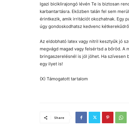
Igazi biciklirajongó lévén Te is biztosan ren
karbantartásra. Eközben talán fel sem mer
érintkezik, amik irritációt okozhatnak. Egy 
úgy gondoskodhatsz kedvenc kétkerekűdről
Az eldobható latex vagy nitril kesztyűk jó s
megvágd magad vagy felsértsd a bőröd. A má
bringaszerelésnél is jól jöhet. Ha szívesen
egy ilyet is!
(X) Támogatott tartalom
Share