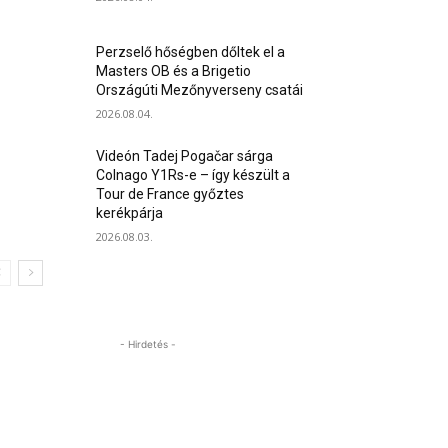
Perzselő hőségben dőltek el a
Masters OB és a Brigetio
Országúti Mezőnyverseny csatái
2026.08.04.
Videón Tadej Pogačar sárga
Colnago Y1Rs-e – így készült a
Tour de France győztes
kerékpárja
2026.08.03.
- Hirdetés -