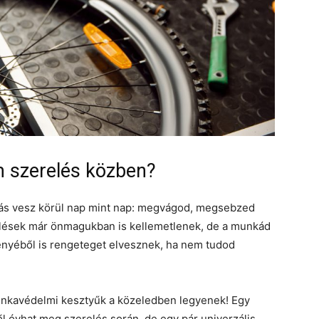
m szerelés közben?
rás vesz körül nap mint nap: megvágod, megsebzed
rülések már önmagukban is kellemetlenek, de a munkád
lményéből is rengeteget elvesznek, ha nem tudod
munkavédelmi kesztyűk a közeledben legyenek! Egy
l óvhat meg szerelés során, de egy pár univerzális