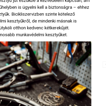
 kesztyű jut eszükbe a kézvédelem kapcsán, ám
helyben is ügyelni kell a biztonságra – ehhez
yűk. Bicikliszervizben szinte kötelező
mi kesztyűkről, de mindenki másnak is
ütyköli otthon kedvenc kétkerekűjét.
znosabb munkavédelmi kesztyűket.