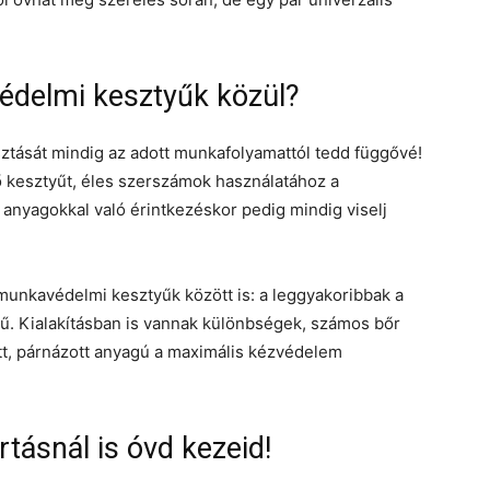
édelmi kesztyűk közül?
ztását mindig az adott munkafolyamattól tedd függővé!
kesztyűt, éles szerszámok használatához a
 anyagokkal való érintkezéskor pedig mindig viselj
nkavédelmi kesztyűk között is: a leggyakoribbak a
yű. Kialakításban is vannak különbségek, számos bőr
tt, párnázott anyagú a maximális kézvédelem
tásnál is óvd kezeid!