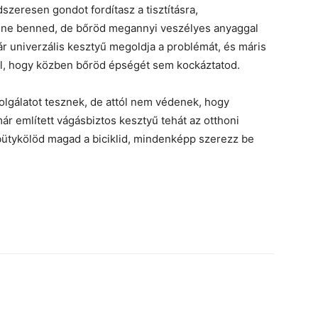
dszeresen gondot fordítasz a tisztításra,
ülne benned, de bőröd megannyi veszélyes anyaggal
pár univerzális kesztyű megoldja a problémát, és máris
, hogy közben bőröd épségét sem kockáztatod.
zolgálatot tesznek, de attól nem védenek, hogy
r említett vágásbiztos kesztyű tehát az otthoni
 bütykölöd magad a biciklid, mindenképp szerezz be