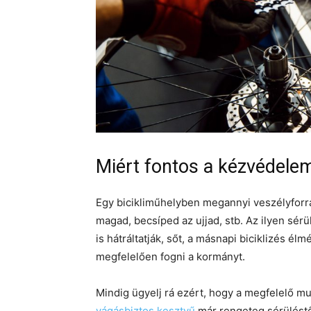
Miért fontos a kézvédele
Egy bicikliműhelyben megannyi veszélyfor
magad, becsíped az ujjad, stb. Az ilyen sé
is hátráltatják, sőt, a másnapi biciklizés é
megfelelően fogni a kormányt.
Mindig ügyelj rá ezért, hogy a megfelelő 
vágásbiztos kesztyű
már rengeteg sérüléstő