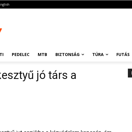
English
TI
PEDELEC
MTB
BIZTONSÁG
TÚRA
FUTÁS
sztyű jó társ a