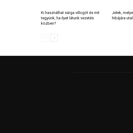
Ki használhat sárga villogót és mit
Jelek, melye
tegyünk, ha ilyet látunk vezetés
hibájára uta
közben?