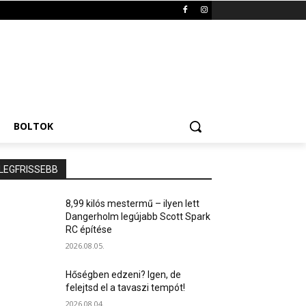
BOLTOK
LEGFRISSEBB
8,99 kilós mestermű – ilyen lett
Dangerholm legújabb Scott Spark
RC építése
2026.08.05.
Hőségben edzeni? Igen, de
felejtsd el a tavaszi tempót!
2026.08.04.