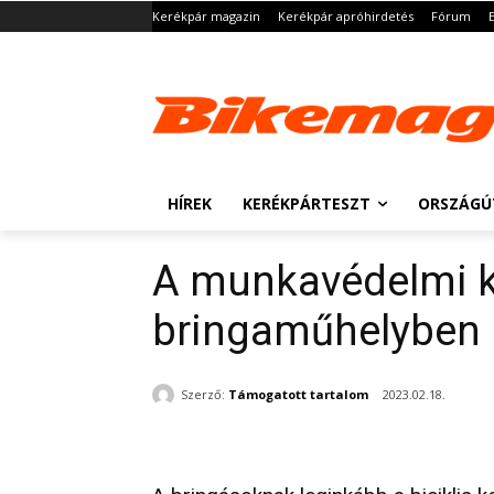
Kerékpár magazin
Kerékpár apróhirdetés
Fórum
HÍREK
KERÉKPÁRTESZT
ORSZÁGÚ
A munkavédelmi ke
bringaműhelyben
Szerző:
Támogatott tartalom
2023.02.18.