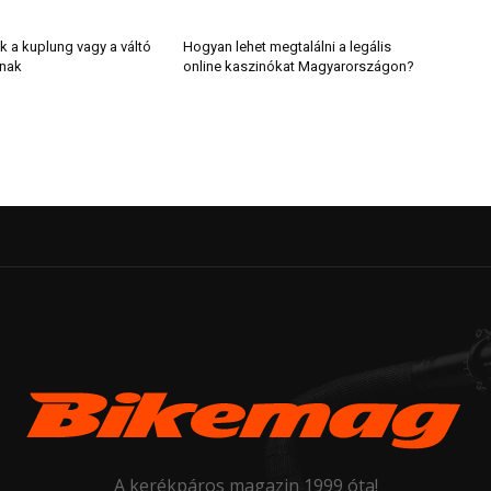
k a kuplung vagy a váltó
Hogyan lehet megtalálni a legális
lnak
online kaszinókat Magyarországon?
A kerékpáros magazin 1999 óta!