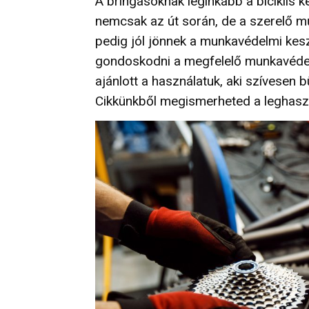
A bringásoknak leginkább a biciklis
nemcsak az út során, de a szerelő mű
pedig jól jönnek a munkavédelmi keszt
gondoskodni a megfelelő munkavédel
ajánlott a használatuk, aki szívesen b
Cikkünkből megismerheted a leghas