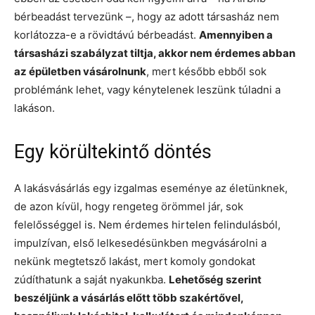
bérbeadást tervezünk –, hogy az adott társasház nem
korlátozza-e a rövidtávú bérbeadást.
Amennyiben a
társasházi szabályzat tiltja, akkor nem érdemes abban
az épületben vásárolnunk
, mert később ebből sok
problémánk lehet, vagy kénytelenek leszünk túladni a
lakáson.
Egy körültekintő döntés
A lakásvásárlás egy izgalmas eseménye az életünknek,
de azon kívül, hogy rengeteg örömmel jár, sok
felelősséggel is. Nem érdemes hirtelen felindulásból,
impulzívan, első lelkesedésünkben megvásárolni a
nekünk megtetsző lakást, mert komoly gondokat
zúdíthatunk a saját nyakunkba.
Lehetőség szerint
beszéljünk a vásárlás előtt több szakértővel,