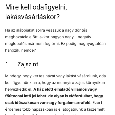
Mire kell odafigyelni,
lakásvásárláskor?
Ha az alábbiakat sorra vesszük a nagy döntés
meghozatala előtt, akkor nagyon nagy – negatív –
meglepetés már nem fog érni. Ez pedig megnyugtatóan
hangzik, nemde?
1. Zajszint
Mindegy, hogy kertes házat vagy lakást vásárolunk, oda
kell figyelnünk arra, hogy az mennyire zajos környéken
helyezkedik el.
A ház előtt elhaladó villamos vagy
főútvonal intő jel lehet, de olyan is előfordulhat, hogy
csak időszakosan van nagy forgalom arrafelé.
Ezért
érdemes több napszakban is ellátogatnunk a kiszemelt