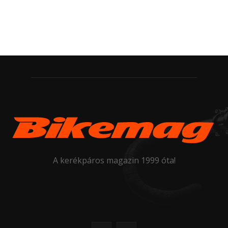
A kerékpáros magazin 1999 óta!