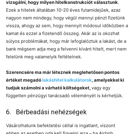
vizsgálni, hogy milyen hitelkonstrukciót választunk
.
Ezek a hitelek általában 10-20 éves futamidejűek, azaz
nagyon nem mindegy, hogy végül mennyi pénzt fizetünk
vissza, ahogy az sem, hogy mennyit módosul időközben a
kamat és ezzel a fizetendő összeg. Akár az is okozhat
súlyos problémákat, hogy már lefoglalóztuk a lakást, de a
bank mégsem adja meg a felvenni kívánt hitelt, mert nem
felelünk meg valamelyik feltételnek.
Szerencsére ma már léteznek meglehetősen pontos
értéket megadó
lakáshitel kalkulátorok
, amelyekkel ki
tudjuk számolni a várható költségeket,
vagy egy
független pénzügyi tanácsadó véleményét is kérhetjük.
6. Bérbeadási nehézségek
Vásárolhatunk befektetési céllal is ingatlant, viszont
ebben az esetben oda kell figyelni arra – ha Airbnb