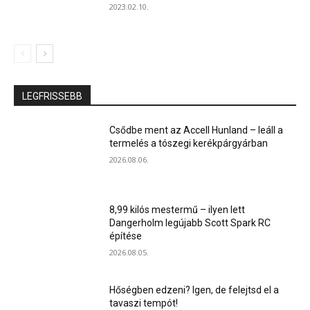
2023.02.10.
LEGFRISSEBB
Csődbe ment az Accell Hunland – leáll a
termelés a tószegi kerékpárgyárban
2026.08.06.
8,99 kilós mestermű – ilyen lett
Dangerholm legújabb Scott Spark RC
építése
2026.08.05.
Hőségben edzeni? Igen, de felejtsd el a
tavaszi tempót!