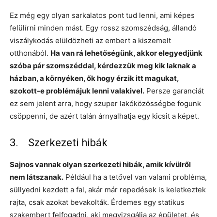
Ez még egy olyan sarkalatos pont tud lenni, ami képes
felülírni minden mást. Egy rossz szomszédság, állandó
viszálykodás elüldözheti az embert a kiszemelt
otthonából.
Ha van rá lehetőségünk, akkor elegyedjünk
szóba pár szomszéddal, kérdezzük meg kik laknak a
házban, a környéken, ők hogy érzik itt magukat,
szokott-e problémájuk lenni valakivel.
Persze garanciát
ez sem jelent arra, hogy szuper lakóközösségbe fogunk
csöppenni, de azért talán árnyalhatja egy kicsit a képet.
3. Szerkezeti hibák
Sajnos vannak olyan szerkezeti hibák, amik kívülről
nem látszanak.
Például ha a tetővel van valami probléma,
süllyedni kezdett a fal, akár már repedések is keletkeztek
rajta, csak azokat bevakolták. Érdemes egy statikus
szakembert felfogadni, aki megvizsgálja az épületet, és