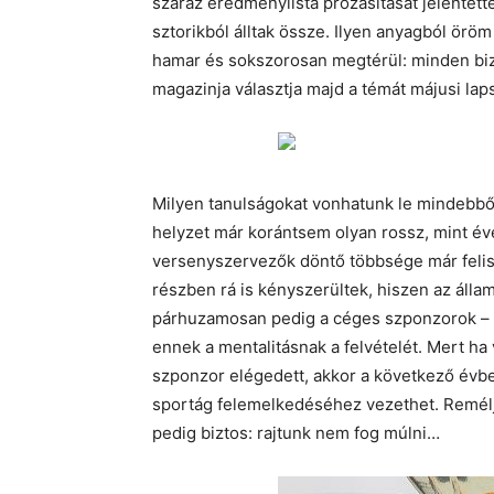
száraz eredménylista prózásítását jelentet
sztorikból álltak össze. Ilyen anyagból örö
hamar és sokszorosan megtérül: minden biz
magazinja választja majd a témát májusi la
Milyen tanulságokat vonhatunk le mindebből 
helyzet már korántsem olyan rossz, mint év
versenyszervezők döntő többsége már felism
részben rá is kényszerültek, hiszen az álla
párhuzamosan pedig a céges szponzorok – 
ennek a mentalitásnak a felvételét. Mert ha
szponzor elégedett, akkor a következő évbe
sportág felemelkedéséhez vezethet. Remélj
pedig biztos: rajtunk nem fog múlni…