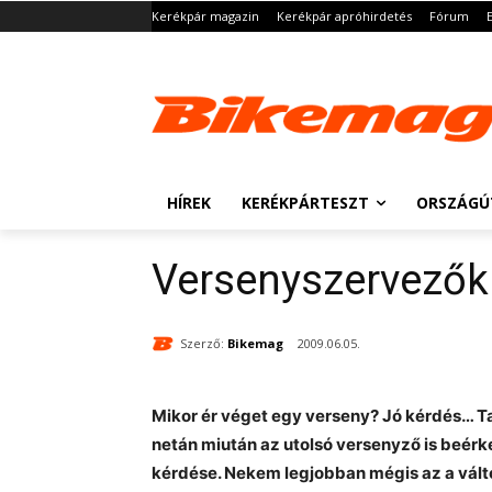
Kerékpár magazin
Kerékpár apróhirdetés
Fórum
HÍREK
KERÉKPÁRTESZT
ORSZÁGÚ
Versenyszervezők
Szerző:
Bikemag
2009.06.05.
Mikor ér véget egy verseny? Jó kérdés… T
netán miután az utolsó versenyző is beér
kérdése. Nekem legjobban mégis az a változ