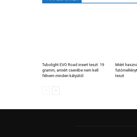
Tubolight EVO Road insert teszt: 19
Miért haszn
gramm, amiért cserébe nem kell
futómellény
félnem minden kátyútól
teszt