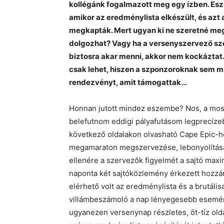
kollégánk fogalmazott meg egy ízben. Esz
amikor az eredménylista elkészült, és az
megkapták. Mert ugyan ki ne szeretné megs
dolgozhat? Vagy ha a versenyszervező sz
biztosra akar menni, akkor nem kockáztat. 
csak lehet, hiszen a szponzoroknak sem mi
rendezvényt, amit támogattak…
Honnan jutott mindez eszembe? Nos, a most
belefutnom eddigi pályafutásom legprecízeb
következő oldalakon olvasható Cape Epic-h
megamaraton megszervezése, lebonyolítása 
ellenére a szervezők figyelmét a sajtó maxi
naponta két sajtóközlemény érkezett hozzán
elérhető volt az eredménylista és a brutáli
villámbeszámoló a nap lényegesebb esemény
ugyanezen versenynap részletes, öt-tíz old