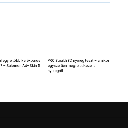
ál egyre több kerékpáros
PRO Stealth 3D nyereg teszt – amikor
t? – Salomon Adv Skin 5
egyszerűen megfeledkezel a
nyeregről