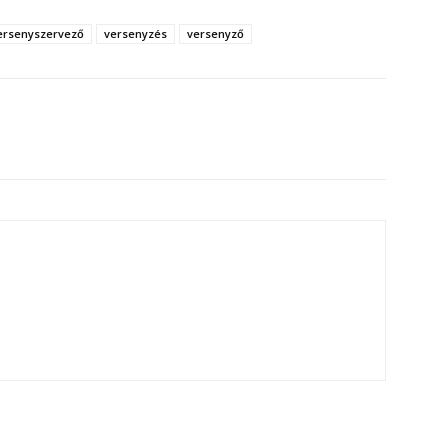
ersenyszervező
versenyzés
versenyző