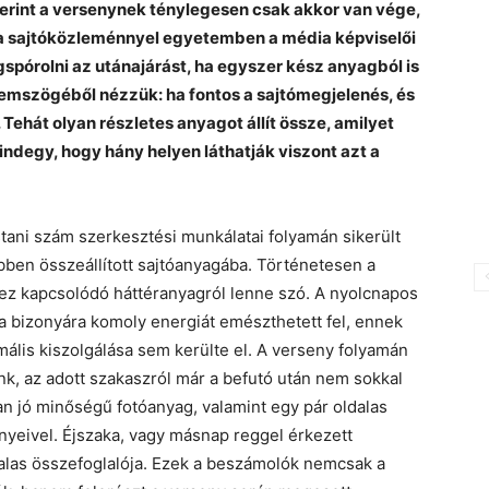
erint a versenynek ténylegesen csak akkor van vége,
t a sajtóközleménnyel egyetemben a média képviselői
pórolni az utánajárást, ha egyszer kész anyagból is
emszögéből nézzük: ha fontos a sajtómegjelenés, és
Tehát olyan részletes anyagot állít össze, amilyet
ndegy, hogy hány helyen láthatják viszont azt a
ani szám szerkesztési munkálatai folyamán sikerült
ben összeállított sajtóanyagába. Történetesen a
ez kapcsolódó háttéranyagról lenne szó. A nyolcnapos
bizonyára komoly energiát emészthetett fel, ennek
mális kiszolgálása sem kerülte el. A verseny folyamán
k, az adott szakaszról már a befutó után nem sokkal
san jó minőségű fotóanyag, valamint egy pár oldalas
eivel. Éjszaka, vagy másnap reggel érkezett
alas összefoglalója. Ezek a beszámolók nemcsak a