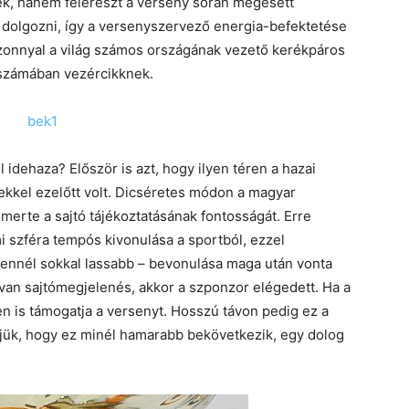
ték, hanem felerészt a verseny során megesett
m dolgozni, így a versenyszervező energia-befektetése
onnyal a világ számos országának vezető kerékpáros
pszámában vezércikknek.
idehaza? Először is azt, hogy ilyen téren a hazai
ekkel ezelőtt volt. Dicséretes módon a magyar
erte a sajtó tájékoztatásának fontosságát. Erre
mi szféra tempós kivonulása a sportból, ezzel
ennél sokkal lassabb – bevonulása maga után vonta
 van sajtómegjelenés, akkor a szponzor elégedett. Ha a
n is támogatja a versenyt. Hosszú távon pedig ez a
ük, hogy ez minél hamarabb bekövetkezik, egy dolog