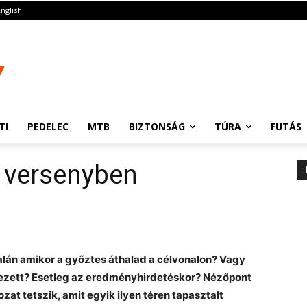
English
TI
PEDELEC
MTB
BIZTONSÁG
TÚRA
FUTÁS
 versenyben
alán amikor a győztes áthalad a célvonalon? Vagy
kezett? Esetleg az eredményhirdetéskor? Nézőpont
at tetszik, amit egyik ilyen téren tapasztalt