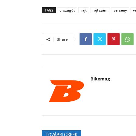
TAGS
országút
rajt
rajtszám
verseny
v
Share
Bikemag
TOVÁBBI CIKKEK