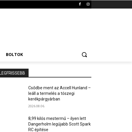
BOLTOK
LEGFRISSEBB
Csődbe ment az Accell Hunland –
leáll a termelés a tószegi
kerékpárgyárban
2026.08.06.
8,99 kilós mestermű – ilyen lett
Dangerholm legújabb Scott Spark
RC építése