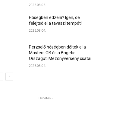
2026.08.05.
Hőségben edzeni? Igen, de
felejtsd el a tavaszi tempót!
2026.08.04.
Perzselő hőségben dőltek el a
Masters OB és a Brigetio
Országúti Mezőnyverseny csatái
2026.08.04.
- Hirdetés -