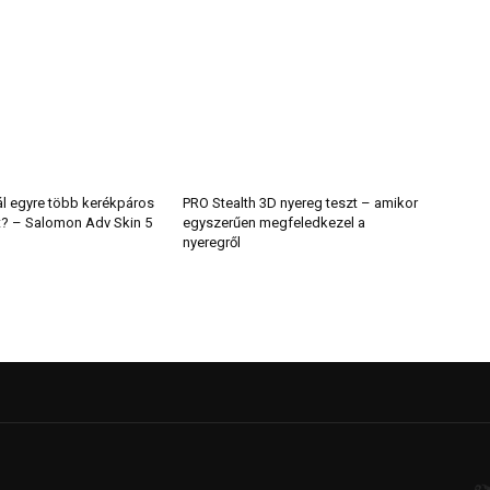
ál egyre több kerékpáros
PRO Stealth 3D nyereg teszt – amikor
t? – Salomon Adv Skin 5
egyszerűen megfeledkezel a
nyeregről