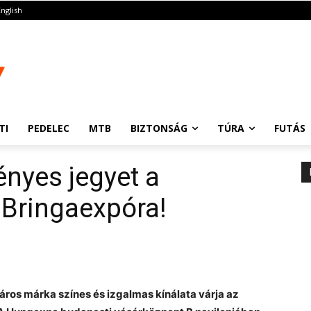
English
TI
PEDELEC
MTB
BIZTONSÁG
TÚRA
FUTÁS
nyes jegyet a
 Bringaexpóra!
áros márka színes és izgalmas kínálata várja az