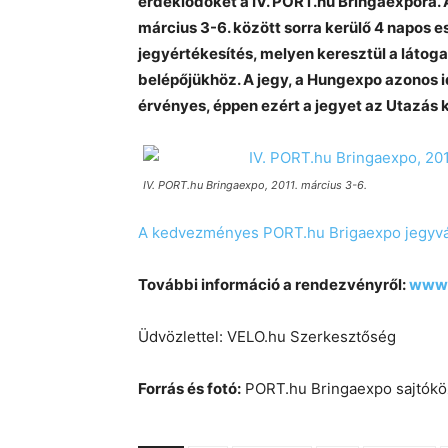
érdeklődőket a IV. PORT.hu Bringaexpóra.
március 3-6. között sorra kerülő 4 napos 
jegyértékesítés, melyen keresztül a láto
belépőjükhöz. A jegy, a Hungexpo azonos id
érvényes, éppen ezért a jegyet az Utazás k
IV. PORT.hu Bringaexpo, 2011. március 3-6.
A kedvezményes PORT.hu Brigaexpo jegyvásá
További információ a rendezvényről:
www.
Üdvözlettel: VELO.hu Szerkesztőség
Forrás és fotó:
PORT.hu Bringaexpo sajtók