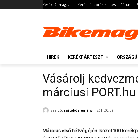
Kerékpár magazin
Kerékpár apróhirdetés
Fórum
HÍREK
KERÉKPÁRTESZT
ORSZÁGÚ
Vásárolj kedvezmé
márciusi PORT.hu
Szerző:
sajtóközlemény
2011.02.02.
Március első hétvégéjén, közel 100 kerékp