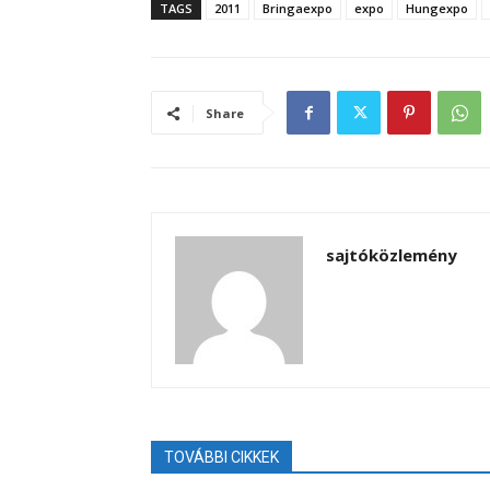
TAGS
2011
Bringaexpo
expo
Hungexpo
Share
sajtóközlemény
TOVÁBBI CIKKEK