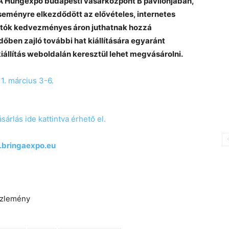
 A Hungexpo budapesti vásárközpont B pavilonjában,
eseményre elkezdődött az elővételes, internetes
gatók kedvezményes áron juthatnak hozzá
őben zajló további hat kiállítására egyaránt
iállítás weboldalán keresztül lehet megvásárolni.
rlás ide kattintva érhető el.
bringaexpo.eu
özlemény