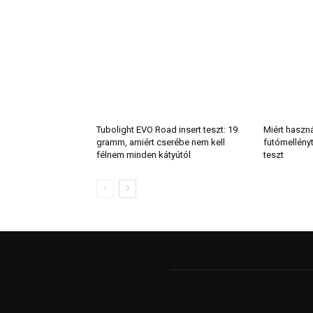
Tubolight EVO Road insert teszt: 19
Miért haszn
gramm, amiért cserébe nem kell
futómellény
félnem minden kátyútól
teszt