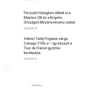
Perzselő hőségben dőltek el a
Masters OB és a Brigetio
Országúti Mezőnyverseny csatái
2026.08.04.
Videón Tadej Pogačar sárga
Colnago Y1Rs-e – így készült a
Tour de France győztes
kerékpárja
2026.08.03.
- Hirdetés -