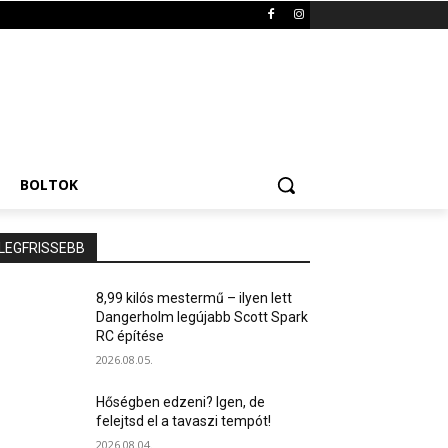
BOLTOK
LEGFRISSEBB
8,99 kilós mestermű – ilyen lett
Dangerholm legújabb Scott Spark
RC építése
2026.08.05.
Hőségben edzeni? Igen, de
felejtsd el a tavaszi tempót!
2026.08.04.