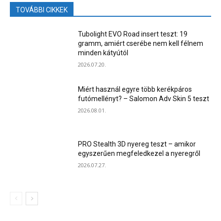
TOVÁBBI CIKKEK
Tubolight EVO Road insert teszt: 19
gramm, amiért cserébe nem kell félnem
minden kátyútól
2026.07.20.
Miért használ egyre több kerékpáros
futómellényt? – Salomon Adv Skin 5 teszt
2026.08.01.
PRO Stealth 3D nyereg teszt – amikor
egyszerűen megfeledkezel a nyeregről
2026.07.27.