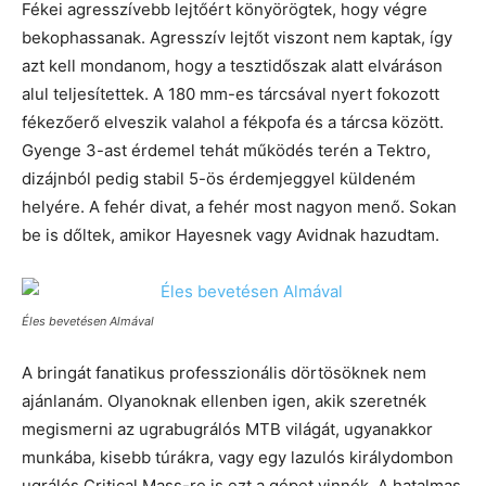
Fékei agresszívebb lejtőért könyörögtek, hogy végre
bekophassanak. Agresszív lejtőt viszont nem kaptak, így
azt kell mondanom, hogy a tesztidőszak alatt elváráson
alul teljesítettek. A 180 mm-es tárcsával nyert fokozott
fékezőerő elveszik valahol a fékpofa és a tárcsa között.
Gyenge 3-ast érdemel tehát működés terén a Tektro,
dizájnból pedig stabil 5-ös érdemjeggyel küldeném
helyére. A fehér divat, a fehér most nagyon menő. Sokan
be is dőltek, amikor Hayesnek vagy Avidnak hazudtam.
Éles bevetésen Almával
A bringát fanatikus professzionális dörtösöknek nem
ajánlanám. Olyanoknak ellenben igen, akik szeretnék
megismerni az ugrabugrálós MTB világát, ugyanakkor
munkába, kisebb túrákra, vagy egy lazulós királydombon
ugrálós Critical Mass-re is ezt a gépet vinnék. A hatalmas