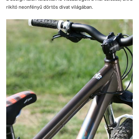
rikító neonfényű dörtös divat világában.