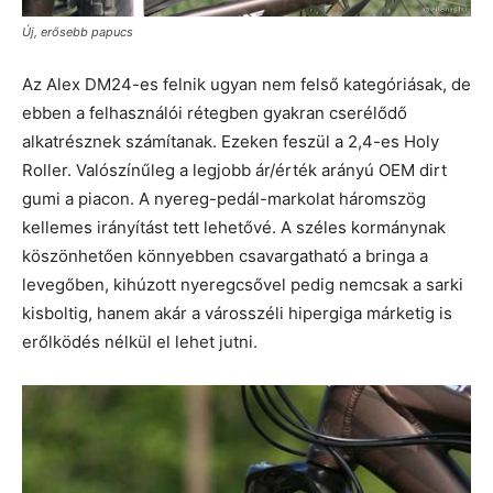
Új, erősebb papucs
Az Alex DM24-es felnik ugyan nem felső kategóriásak, de
ebben a felhasználói rétegben gyakran cserélődő
alkatrésznek számítanak. Ezeken feszül a 2,4-es Holy
Roller. Valószínűleg a legjobb ár/érték arányú OEM dirt
gumi a piacon. A nyereg-pedál-markolat háromszög
kellemes irányítást tett lehetővé. A széles kormánynak
köszönhetően könnyebben csavargatható a bringa a
levegőben, kihúzott nyeregcsővel pedig nemcsak a sarki
kisboltig, hanem akár a városszéli hipergiga márketig is
erőlködés nélkül el lehet jutni.