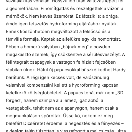
vázkialakítás vonalán. Hosszú idő után változás lépett fel
a geometriában. Finomítgattak és reszelgettek a vázon a
mérnökök. Nem kevés üzemórát. Ez látszik is: a drága,
ámde igen tetszetős hydroforming eljáráshoz nyúltak.
Ennek köszönhetően megváltozott a felsőcső és a
támvilla formája. Kaptak az alfelükre egy kis homorítást.
Ebben a homorú vályúban „bújnak meg” a bowden
megakasztó szemek, így csökkentve a sérülésveszélyt. A
félintegrált csapágyak a vastagon felhizlalt fejcsőben
stabilan ülnek. Hátul új papucsokkal büszkélkedhet Hardy
barátunk. A régi igen kecses volt, de valószínűleg
valamivel kompenzálni kellett a hydroforming kapcsán
keletkező költségtöbbletet. A papucs tehát már nem „3D
forged”, hanem szimpla alu lemez, igaz abból a
vastagabbik, tehát nem az alapanyagon, hanem csak a
megmunkáláson spóroltak. Üsse kő, nekem ez még
belefér! Dicséretet érdemel a hegesztés és a fényezés –
a design talán túlzottan is visszafogott a mai csicsás, ultra