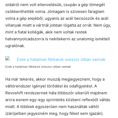
oldalról nem volt ellenvetésük, csupán a gép tömegét
csökkenthették volna. Jómagam is szívesen faragtam
volna a gép elejéből, ugyanis az acél becsúszók és acél
villanyak miatt a vártnál jobban lógatta az orrát. Nem úgy,
mint a fiatal kollégák, akik nem voltak restek
hatvannyolcadszorra is nekitekerni az unalomig ismételt
ugratónak.
Ezek a hatalmas fékkarok sokszor útban vannak
Ha már tekerés, akkor muszáj megjegyeznem, hogy a
váltórendszer igényel törődést és odafigyelést. A
Revoshift rendszernek hála többször sikerült majdnem
arcra esnem egy-egy sprintelés közbeni reflexből váltás
miatt. A többiek egyszerűen nem használtak váltót
(zárójelben jegyezném meg, hogy féket sem igazán).