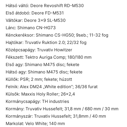
Hátsó váltó: Deore Revoshift RD-M530
Első átdobó: Deore FD-M531
Váltókar: Deore 3×9 SL-M530
Lánc: Shimano CN-HG73
Kénckeréksor: Shimano CS-HG50; 9seb.; 11-32 fog
Hajtókar: Truvativ Ruktion 2.0; 22/32 fog
Középcsapágy: Truvativ Howitzer
Fékszett: Tektro Auriga Comp; 180/180 mm
Első agy: Shimano M475 disc; fekete
Hátsó agy: Shimano M475 disc; fekete
Küllők: PSR; 2 mm; fekete; húzott
Felnik: Alex DM24 „White edition”; 36/36 furat
Külsők: Maxxis Holy Roller; 26×2,4
Kormánycsapágy: TH industries
Kormány: Truvativ Hussefelt; 31,8 mm / 680 mm / 30 mm
Kormányszár: Truvativ Hussefelt; 31,8mm / 40 mm
Markolat: Velo White; 140 mm