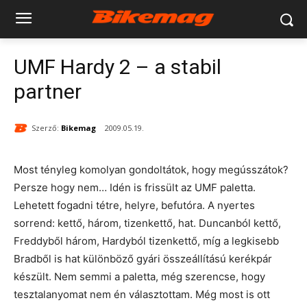
UMF Hardy 2 – a stabil
partner
Szerző:
Bikemag
2009.05.19.
Most tényleg komolyan gondoltátok, hogy megússzátok?
Persze hogy nem… Idén is frissült az UMF paletta.
Lehetett fogadni tétre, helyre, befutóra. A nyertes
sorrend: kettő, három, tizenkettő, hat. Duncanból kettő,
Freddyből három, Hardyból tizenkettő, míg a legkisebb
Bradből is hat különböző gyári összeállítású kerékpár
készült. Nem semmi a paletta, még szerencse, hogy
tesztalanyomat nem én választottam. Még most is ott