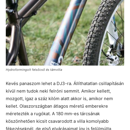
Hydroformingolt felsőcső és támvilla
Kevés panaszom lehet a DJ3-ra. Állíthatatlan csillapításán
kívül nem tudok neki felróni semmit. Amikor kellett,
mozgott, igaz a száz kilóm alatt akkor is, amikor nem
kellet. Olaszországban átlagos méretű emberekre
méretezték a rugókat. A 180 mm-es tárcsának
köszönhetően kicsit csavarodott a villa komolyabb
fékezéseknél, de első elvárásaimat így is felülmúlta