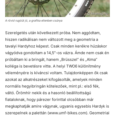
A rövid rugóút jó, a grafika ellenben csúnya
Szerelgetés után következett próba. Nem aggódtam,
hiszen radikálisan nem változott meg a geometria a
tavalyi Hardyhoz képest. Csak minden kerékre húzáskor
vágyódva gondoltam a 14,5″-os vázra. Ámde nem csak én
próbáltam ki a bringát, hanem „Brüsszel” és „Alma”
kolléga is bevetésre vitte. A helyi TWO6 különítmény
véleményére is kíváncsi voltam. Tulajdonképpen ők csak
azokat az alkatrészeket kifogásolták, amelyek minden
normális hegyibringán kötelezőek, mint pl.: első fék,
váltó. Örömhír nekik és a hasonló beállítottságú
fiataloknak, hogy párezer forinttal olcsóbban már
megkaphatják amire vágynak, ugyanis egysebis Hardyk is
szerepelnek a palettán (www.umf-bikes.com). Geometriai