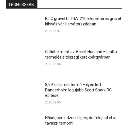
LEGFRISSEBB
BILO.gravel ULTRA: 210 kilométeres gravel
kihívás vár Horvátországban
2026.08.07.
Csődbe ment az Accell Hunland – leáll a
termelés a tószegi kerékpárgyárban
2026.08.06.
8,99 kilós mestermű – ilyen lett
Dangerholm legújabb Scott Spark RC
építése
2026.08.05.
Hőségben edzeni? Igen, de felejtsd el a
tavaszi tempót!