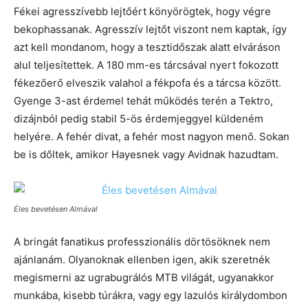
Fékei agresszívebb lejtőért könyörögtek, hogy végre
bekophassanak. Agresszív lejtőt viszont nem kaptak, így
azt kell mondanom, hogy a tesztidőszak alatt elváráson
alul teljesítettek. A 180 mm-es tárcsával nyert fokozott
fékezőerő elveszik valahol a fékpofa és a tárcsa között.
Gyenge 3-ast érdemel tehát működés terén a Tektro,
dizájnból pedig stabil 5-ös érdemjeggyel küldeném
helyére. A fehér divat, a fehér most nagyon menő. Sokan
be is dőltek, amikor Hayesnek vagy Avidnak hazudtam.
Éles bevetésen Almával
A bringát fanatikus professzionális dörtösöknek nem
ajánlanám. Olyanoknak ellenben igen, akik szeretnék
megismerni az ugrabugrálós MTB világát, ugyanakkor
munkába, kisebb túrákra, vagy egy lazulós királydombon