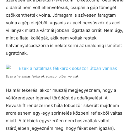
oldalról nem volt ellenvetésük, csupán a gép tömegét
csökkenthették volna. Jómagam is szívesen faragtam
volna a gép elejéből, ugyanis az acél becsúszók és acél
villanyak miatt a vártnál jobban lógatta az orrát. Nem úgy,
mint a fiatal kollégák, akik nem voltak restek
hatvannyolcadszorra is nekitekerni az unalomig ismételt
ugratónak.
Ezek a hatalmas fékkarok sokszor útban vannak
Ha már tekerés, akkor muszáj megjegyeznem, hogy a
váltórendszer igényel törődést és odafigyelést. A
Revoshift rendszernek hála többször sikerült majdnem
arcra esnem egy-egy sprintelés közbeni reflexből váltás
miatt. A többiek egyszerűen nem használtak váltót
(zárójelben jegyezném meg, hogy féket sem igazán).