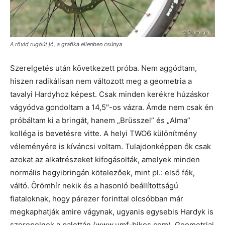
A rövid rugóút jó, a grafika ellenben csúnya
Szerelgetés után következett próba. Nem aggódtam,
hiszen radikálisan nem változott meg a geometria a
tavalyi Hardyhoz képest. Csak minden kerékre húzáskor
vágyódva gondoltam a 14,5″-os vázra. Ámde nem csak én
próbáltam ki a bringát, hanem „Brüsszel” és „Alma”
kolléga is bevetésre vitte. A helyi TWO6 különítmény
véleményére is kíváncsi voltam. Tulajdonképpen ők csak
azokat az alkatrészeket kifogásolták, amelyek minden
normális hegyibringán kötelezőek, mint pl.: első fék,
váltó. Örömhír nekik és a hasonló beállítottságú
fiataloknak, hogy párezer forinttal olcsóbban már
megkaphatják amire vágynak, ugyanis egysebis Hardyk is
szerepelnek a palettán (www.umf-bikes.com). Geometriai