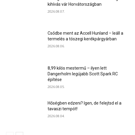
kihívás vár Horvátországban
2026.08.07.
Csődbe ment az Accell Hunland – leáll a
termelés a tószegi kerékpárgyárban
2026.08.06.
8,99 kilós mestermű – ilyen lett
Dangerholm legújabb Scott Spark RC
építése
2026.08.05.
Hőségben edzeni? Igen, de felejtsd el a
tavaszi tempót!
2026.08.04.