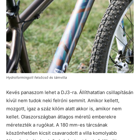
Hydroformingolt felsőcső és támvilla
Kevés panaszom lehet a DJ3-ra. Állíthatatlan csillapításán
kívül nem tudok neki felróni semmit. Amikor kellett,
mozgott, igaz a száz kilóm alatt akkor is, amikor nem
kellet. Olaszországban átlagos méretű emberekre
méretezték a rugókat. A 180 mm-es tárcsának
köszönhetően kicsit csavarodott a villa komolyabb