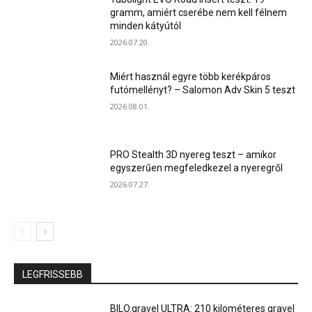
gramm, amiért cserébe nem kell félnem
minden kátyútól
2026.07.20.
Miért használ egyre több kerékpáros
futómellényt? – Salomon Adv Skin 5 teszt
2026.08.01.
PRO Stealth 3D nyereg teszt – amikor
egyszerűen megfeledkezel a nyeregről
2026.07.27.
LEGFRISSEBB
BILO.gravel ULTRA: 210 kilométeres gravel