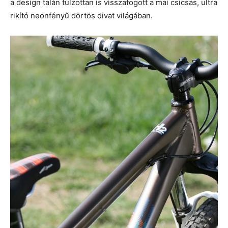
a design talán túlzottan is visszafogott a mai csicsás, ultra
rikító neonfényű dörtös divat világában.