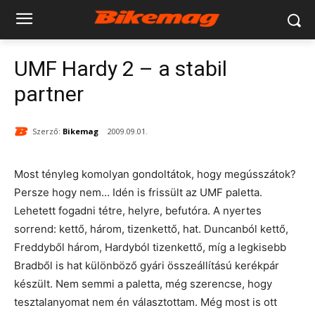
UMF Hardy 2 – a stabil
partner
Szerző:
Bikemag
2009.09.01.
Most tényleg komolyan gondoltátok, hogy megússzátok?
Persze hogy nem… Idén is frissült az UMF paletta.
Lehetett fogadni tétre, helyre, befutóra. A nyertes
sorrend: kettő, három, tizenkettő, hat. Duncanból kettő,
Freddyből három, Hardyból tizenkettő, míg a legkisebb
Bradből is hat különböző gyári összeállítású kerékpár
készült. Nem semmi a paletta, még szerencse, hogy
tesztalanyomat nem én választottam. Még most is ott