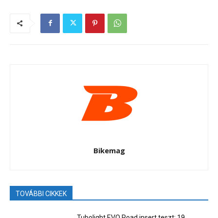
Bikemag
TOVÁBBI CIKKEK
Tubolight EVO Road insert teszt: 19