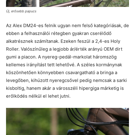
Új, erősebb papucs
Az Alex DM24-es felnik ugyan nem felső kategóriásak, de
ebben a felhasználói rétegben gyakran cserélődő
alkatrésznek számítanak. Ezeken feszül a 2,4-es Holy
Roller. Valószínűleg a legjobb ár/érték arányú OEM dirt
gumi a piacon. A nyereg-pedál-markolat háromszög
kellemes irányítást tett lehetővé. A széles kormánynak
köszönhetően könnyebben csavargatható a bringa a
levegőben, kihúzott nyeregcsővel pedig nemcsak a sarki
kisboltig, hanem akár a városszéli hipergiga márketig is
erőlködés nélkül el lehet jutni.