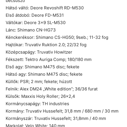
becsúszó
Hátsó váltó: Deore Revoshift RD-M530
Első átdobó: Deore FD-M531
Váltókar: Deore 3×9 SL-M530
Lánc: Shimano CN-HG73
Kénckeréksor: Shimano CS-HG50; 9seb.; 11-32 fog
Hajtókar: Truvativ Ruktion 2.0; 22/32 fog
Középcsapágy: Truvativ Howitzer
Fékszett: Tektro Auriga Comp; 180/180 mm
Első agy: Shimano M475 disc; fekete
Hátsó agy: Shimano M475 disc; fekete
Küllők: PSR; 2 mm; fekete; húzott
Felnik: Alex DM24 „White edition”; 36/36 furat
Külsők: Maxxis Holy Roller; 26×2,4
Kormánycsapágy: TH industries
Kormány: Truvativ Hussefelt; 31,8 mm / 680 mm / 30 mm
Kormányszár: Truvativ Hussefelt; 31,8mm / 40 mm
Markolat: Velo White; 140 mm