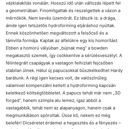
vázkialakítás vonalán. Hosszú idő után változás lépett fel
a geometriában. Finomítgattak és reszelgettek a vázon a
mérnökök. Nem kevés üzemórát. Ez látszik is: a drága,
ámde igen tetszetős hydroforming eljáráshoz nyúltak.
Ennek köszönhetően megváltozott a felsőcső és a
támvilla formája. Kaptak az alfelükre egy kis homorítást.
Ebben a homorú vályúban „bújnak meg” a bowden
megakasztó szemek, így csökkentve a sérülésveszélyt. A
félintegrált csapágyak a vastagon felhizlalt fejcsőben
stabilan ülnek. Hátul új papucsokkal büszkélkedhet Hardy
barátunk. A régi igen kecses volt, de valószínűleg
valamivel kompenzálni kellett a hydroforming kapcsán
keletkező költségtöbbletet. A papucs tehát már nem „3D
forged”, hanem szimpla alu lemez, igaz abból a
vastagabbik, tehát nem az alapanyagon, hanem csak a
megmunkáláson spóroltak. Üsse kő, nekem ez még
belefér! Dicséretet érdemel a hegesztés és a fényezés –