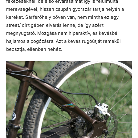
fékezéseknél, de első elvárásaimat így is felülmúlta
merevségével, hiszen csupán gyorszár tartja helyén a
kereket. Sárférőhely bőven van, nem mintha ez egy
street/ dirt gépen elvárás lenne, de így azért
megnyugtató. Mozgása nem hiperaktív, és kevésbé
hajlamos a pogózásra. Azt a kevés rugóútját remekül
beosztja, ellenben nehéz.