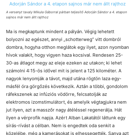
A versenyt tavaly Mikula Gáborral párban teljesítő Adorján Sándor a 4. etapon
sajnos már nem állt rajthoz
Ma is megkaptunk mindent a pályán. Végig lehetett
bolyozni az egészet, annyi „schotterweg” vitt dombról
dombra, hogyha otthon meglátok egy ilyet, azon nyomban
hívok valakit, hogy vigyen haza kocsival. Rendesen 25-
30-as átlagot megy az eleje ezeken az utakon; ki lehet
számolni 4:15-ös idővel mit is jelent a 125 kilométer. A
nagyok lenyomják a távot, majd utána rögtön laza egy-
másfél óra görgőzés következik. Aztán a többi, gondolom
ráfekszenek az infúziós vödörre, felcsatolják az
elektromos izomstimulátort, és amelyik végtagjukra nem
jut ilyen, azt a masszőr nagy átéléssel regenerálja. Hát
ilyen a vérprofik napja. Azért Alban Lakatától láttunk egy
sírás-rívást a célban. Nem is engedtek oda senkit a
közelébe, még a kamerásokat is elhessegették. Sanya azt