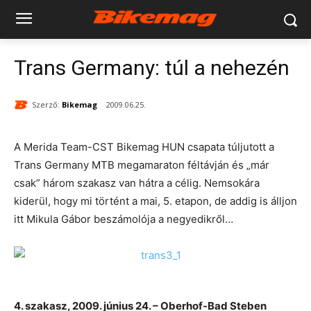
Trans Germany: túl a nehezén
Szerző:
Bikemag
2009.06.25.
A Merida Team-CST Bikemag HUN csapata túljutott a
Trans Germany MTB megamaraton féltávján és „már
csak” három szakasz van hátra a célig. Nemsokára
kiderül, hogy mi történt a mai, 5. etapon, de addig is álljon
itt Mikula Gábor beszámolója a negyedikről…
4. szakasz, 2009. június 24. – Oberhof-Bad Steben