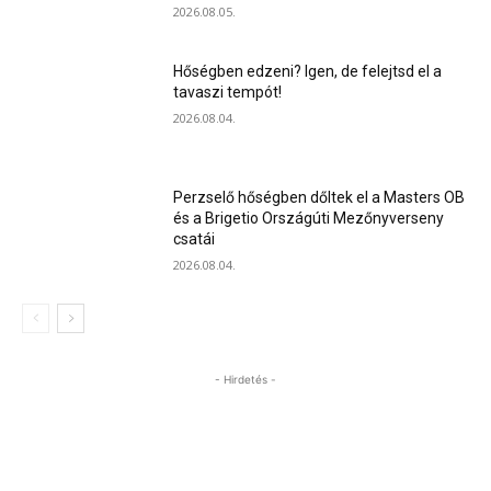
2026.08.05.
Hőségben edzeni? Igen, de felejtsd el a
tavaszi tempót!
2026.08.04.
Perzselő hőségben dőltek el a Masters OB
és a Brigetio Országúti Mezőnyverseny
csatái
2026.08.04.
- Hirdetés -