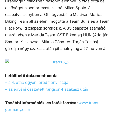
Grasegger, miközben hasonló előnnyel biztosította be
elsőségét a senior mastereknél Milan Spolc. A
csapatversenyben a 35 négyesből a Multivan Merida
Biking Team áll az élen, mögötte a Team Bulls és a Team
Fiat Rotwild csapata sorakozik. A 35 csapatot számláló
mezőnyben a Merida Team-CST Bikemag HUN (Adorján
Sándor, Kis József, Mikula Gábor és Tarján Tamás)
gárdája négy szakasz után pillanatnyilag a 27. helyen áll.
Letölthető dokumentumok:
– a 4. etap egyéni eredménylistája
– az egyéni összetett rangsor 4 szakasz után
További információk, és fotók forrása:
www.trans-
germany.com