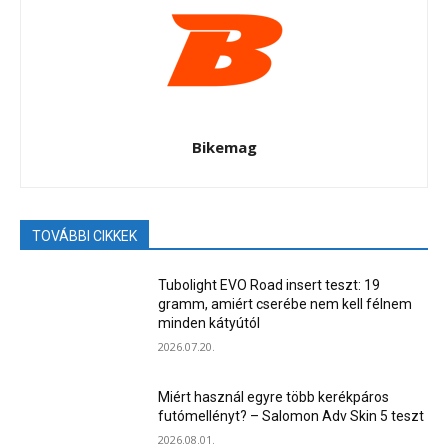
Bikemag
TOVÁBBI CIKKEK
Tubolight EVO Road insert teszt: 19
gramm, amiért cserébe nem kell félnem
minden kátyútól
2026.07.20.
Miért használ egyre több kerékpáros
futómellényt? – Salomon Adv Skin 5 teszt
2026.08.01.