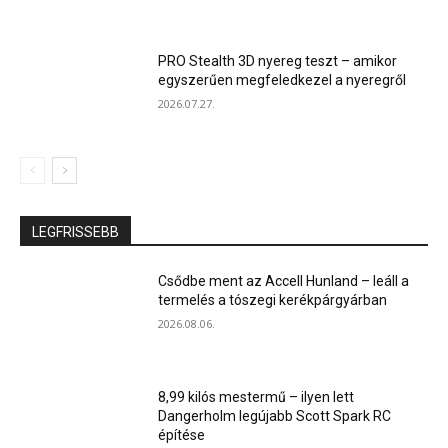
PRO Stealth 3D nyereg teszt – amikor
egyszerűen megfeledkezel a nyeregről
2026.07.27.
LEGFRISSEBB
Csődbe ment az Accell Hunland – leáll a
termelés a tószegi kerékpárgyárban
2026.08.06.
8,99 kilós mestermű – ilyen lett
Dangerholm legújabb Scott Spark RC
építése