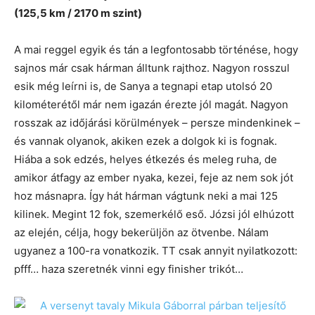
(125,5 km / 2170 m szint)
A mai reggel egyik és tán a legfontosabb történése, hogy
sajnos már csak hárman álltunk rajthoz. Nagyon rosszul
esik még leírni is, de Sanya a tegnapi etap utolsó 20
kilométerétől már nem igazán érezte jól magát. Nagyon
rosszak az időjárási körülmények – persze mindenkinek –
és vannak olyanok, akiken ezek a dolgok ki is fognak.
Hiába a sok edzés, helyes étkezés és meleg ruha, de
amikor átfagy az ember nyaka, kezei, feje az nem sok jót
hoz másnapra. Így hát hárman vágtunk neki a mai 125
kilinek. Megint 12 fok, szemerkélő eső. Józsi jól elhúzott
az elején, célja, hogy bekerüljön az ötvenbe. Nálam
ugyanez a 100-ra vonatkozik. TT csak annyit nyilatkozott:
pfff… haza szeretnék vinni egy finisher trikót…