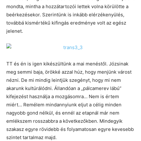
mondta, mintha a hozzátartozói lettek volna körülötte a
beérkezésekor. Szerintünk is inkább elérzékenyülés,
továbbá kismértékű kifingás eredménye volt az egész
jelenet.
TT és én is igen kikészültünk a mai menéstől. Józsinak
meg semmi baja, örökké azzal húz, hogy menjünk várost
nézni. De mi mindig leintjük szegényt, hogy mi nem
akarunk kultúrálódni. Állandóan a „pálcamerev lábú”
kifejezést használja a mozgásomra… Nem is értem
miért… Remélem mindannyiunk eljut a célig minden
nagyobb gond nélkül, és ennél az etapnál már nem
emlékszem rosszabbra a következőkben. Mindegyik
szakasz egyre rövidebb és folyamatosan egyre kevesebb
szintet tartalmaz majd.