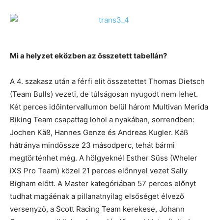
Mi a helyzet eközben az összetett tabellán?
A 4. szakasz után a férfi elit összetettet Thomas Dietsch
(Team Bulls) vezeti, de túlságosan nyugodt nem lehet.
Két perces időintervallumon belül három Multivan Merida
Biking Team csapattag lohol a nyakában, sorrendben:
Jochen Käß, Hannes Genze és Andreas Kugler. Käß
hátránya mindössze 23 másodperc, tehát bármi
megtörténhet még. A hölgyeknél Esther Süss (Wheler
iXS Pro Team) közel 21 perces előnnyel vezet Sally
Bigham előtt. A Master kategóriában 57 perces előnyt
tudhat magáénak a pillanatnyilag elsőséget élvező
versenyző, a Scott Racing Team kerekese, Johann