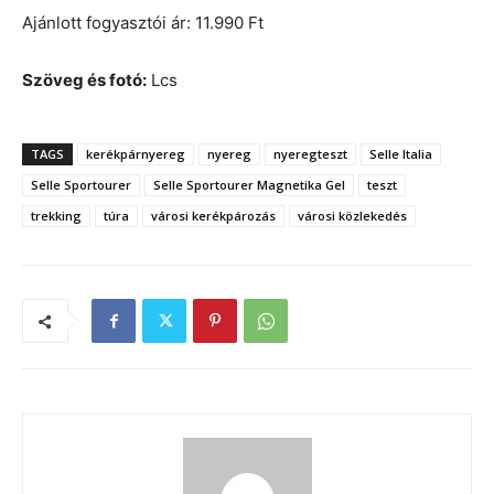
Ajánlott fogyasztói ár: 11.990 Ft
Szöveg és fotó:
Lcs
TAGS
kerékpárnyereg
nyereg
nyeregteszt
Selle Italia
Selle Sportourer
Selle Sportourer Magnetika Gel
teszt
trekking
túra
városi kerékpározás
városi közlekedés