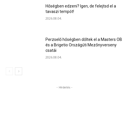
Hőségben edzeni? Igen, de felejtsd el a
tavaszi tempót!
2026.08.04.
Perzselő hőségben dőltek el a Masters OB
és a Brigetio Országúti Mezőnyverseny
csatái
2026.08.04.
- Hirdetés -