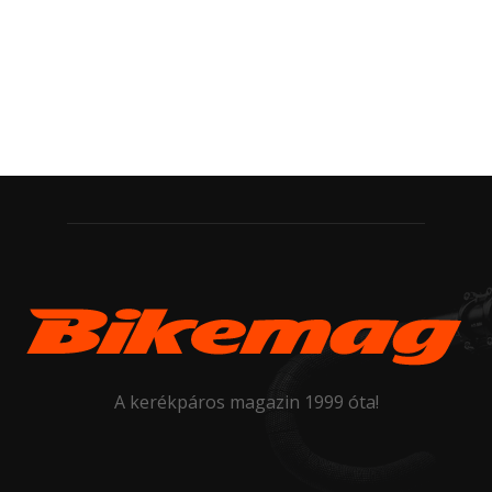
A kerékpáros magazin 1999 óta!