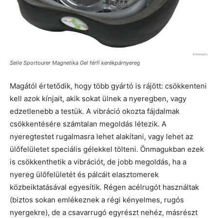
Selle Sportourer Magnetika Gel férfi kerékpárnyereg
Magától értetődik, hogy több gyártó is rájött: csökkenteni
kell azok kínjait, akik sokat ülnek a nyeregben, vagy
edzetlenebb a testük. A vibráció okozta fájdalmak
csökkentésére számtalan megoldás létezik. A
nyeregtestet rugalmasra lehet alakítani, vagy lehet az
ülőfelületet speciális gélekkel tölteni. Önmagukban ezek
is csökkenthetik a vibrációt, de jobb megoldás, ha a
nyereg ülőfelületét és pálcáit elasztomerek
közbeiktatásával egyesítik. Régen acélrugót használtak
(biztos sokan emlékeznek a régi kényelmes, rugós
nyergekre), de a csavarrugó egyrészt nehéz, másrészt