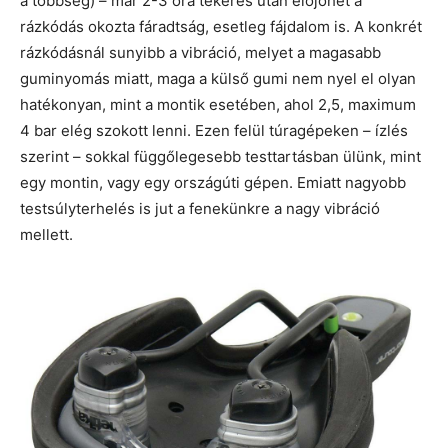
a többség) – már 2-3 óra tekerés után előjöhet a
rázkódás okozta fáradtság, esetleg fájdalom is. A konkrét
rázkódásnál sunyibb a vibráció, melyet a magasabb
guminyomás miatt, maga a külső gumi nem nyel el olyan
hatékonyan, mint a montik esetében, ahol 2,5, maximum
4 bar elég szokott lenni. Ezen felül túragépeken – ízlés
szerint – sokkal függőlegesebb testtartásban ülünk, mint
egy montin, vagy egy országúti gépen. Emiatt nagyobb
testsúlyterhelés is jut a fenekünkre a nagy vibráció
mellett.