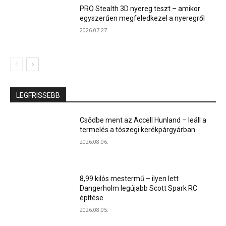
PRO Stealth 3D nyereg teszt – amikor
egyszerűen megfeledkezel a nyeregről
2026.07.27.
LEGFRISSEBB
Csődbe ment az Accell Hunland – leáll a
termelés a tószegi kerékpárgyárban
2026.08.06.
8,99 kilós mestermű – ilyen lett
Dangerholm legújabb Scott Spark RC
építése
2026.08.05.