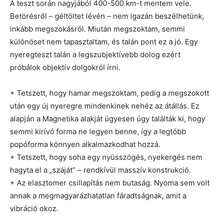
A teszt során nagyjából 400-500 km-t mentem vele.
Betörésről – géltöltet lévén – nem igazán beszélhetünk,
inkább megszokásról. Miután megszoktam, semmi
különöset nem tapasztaltam, és talán pont ez a jó. Egy
nyeregteszt talán a legszubjektívebb dolog ezért
próbálok objektív dolgokról írni.
+ Tetszett, hogy hamar megszoktam, pedig a megszokott
után egy új nyeregre mindenkinek nehéz az átállás. Ez
alapján a Magnetika alakját ügyesen úgy találták ki, hogy
semmi kirívó forma ne legyen benne, így a legtöbb
popóforma könnyen alkalmazkodhat hozzá.
+ Tetszett, hogy soha egy nyüsszögés, nyekergés nem
hagyta el a „száját” – rendkívül masszív konstrukció.
+ Az elasztomer csillapítás nem butaság. Nyoma sem volt
annak a megmagyarázhatatlan fáradtságnak, amit a
vibráció okoz.