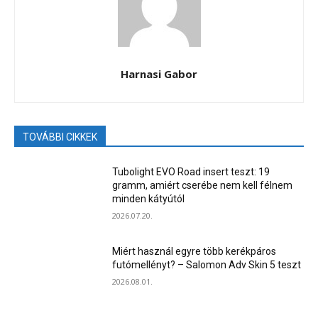
Harnasi Gabor
TOVÁBBI CIKKEK
Tubolight EVO Road insert teszt: 19
gramm, amiért cserébe nem kell félnem
minden kátyútól
2026.07.20.
Miért használ egyre több kerékpáros
futómellényt? – Salomon Adv Skin 5 teszt
2026.08.01.