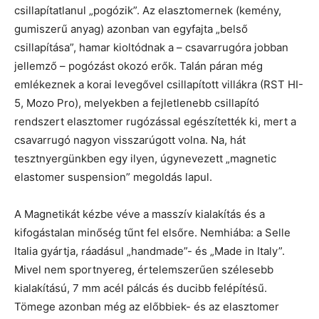
csillapítatlanul „pogózik”. Az elasztomernek (kemény,
gumiszerű anyag) azonban van egyfajta „belső
csillapítása”, hamar kioltódnak a – csavarrugóra jobban
jellemző – pogózást okozó erők. Talán páran még
emlékeznek a korai levegővel csillapított villákra (RST HI-
5, Mozo Pro), melyekben a fejletlenebb csillapító
rendszert elasztomer rugózással egészítették ki, mert a
csavarrugó nagyon visszarúgott volna. Na, hát
tesztnyergünkben egy ilyen, úgynevezett „magnetic
elastomer suspension” megoldás lapul.
A Magnetikát kézbe véve a masszív kialakítás és a
kifogástalan minőség tűnt fel elsőre. Nemhiába: a Selle
Italia gyártja, ráadásul „handmade”- és „Made in Italy”.
Mivel nem sportnyereg, értelemszerűen szélesebb
kialakítású, 7 mm acél pálcás és ducibb felépítésű.
Tömege azonban még az előbbiek- és az elasztomer