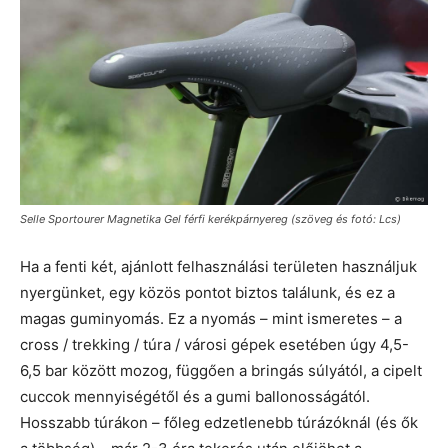
Selle Sportourer Magnetika Gel férfi kerékpárnyereg (szöveg és fotó: Lcs)
Ha a fenti két, ajánlott felhasználási területen használjuk
nyergünket, egy közös pontot biztos találunk, és ez a
magas guminyomás. Ez a nyomás – mint ismeretes – a
cross / trekking / túra / városi gépek esetében úgy 4,5-
6,5 bar között mozog, függően a bringás súlyától, a cipelt
cuccok mennyiségétől és a gumi ballonosságától.
Hosszabb túrákon – főleg edzetlenebb túrázóknál (és ők