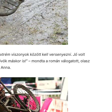
 extrém viszonyok között kell versenyezni. Jó volt
övök máskor is!”
– mondta a román válogatott, olasz
i Anna.