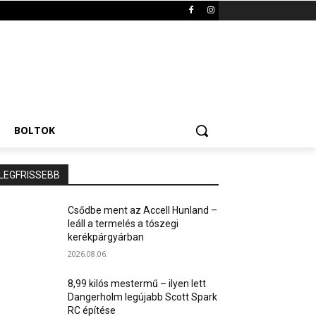
BOLTOK
LEGFRISSEBB
Csődbe ment az Accell Hunland –
leáll a termelés a tószegi
kerékpárgyárban
2026.08.06.
8,99 kilós mestermű – ilyen lett
Dangerholm legújabb Scott Spark
RC építése