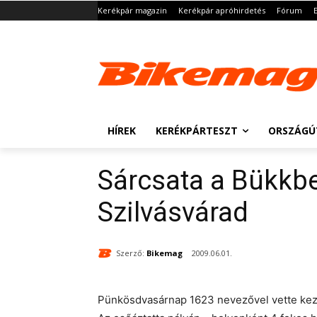
Kerékpár magazin
Kerékpár apróhirdetés
Fórum
HÍREK
KERÉKPÁRTESZT
ORSZÁGÚ
Sárcsata a Bükkb
Szilvásvárad
Szerző:
Bikemag
2009.06.01.
Pünkösdvasárnap 1623 nevezővel vette kezd