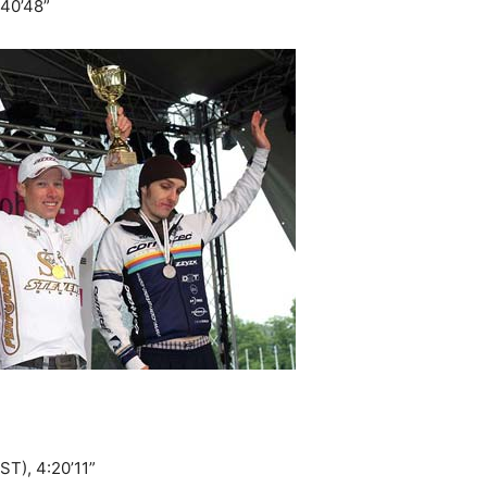
:40’48”
T), 4:20’11”