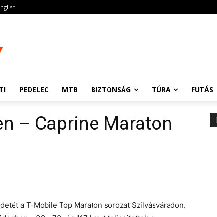
English
TI
PEDELEC
MTB
BIZTONSÁG
TÚRA
FUTÁS
en – Caprine Maraton
etét a T-Mobile Top Maraton sorozat Szilvásváradon.