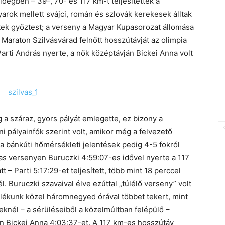
idegben – 39-, 70- és 117 km-t teljesítettek a
rok mellett svájci, román és szlovák kerekesek álltak
ttek győztest; a verseny a Magyar Kupasorozat állomása
e Maraton Szilvásvárad felnőtt hosszútávját az olimpia
rti András nyerte, a nők középtávján Bickei Anna volt
a száraz, gyors pályát emlegette, ez bizony a
i pályainfók szerint volt, amikor még a felvezető
; a bánkúti hőmérsékleti jelentések pedig 4-5 fokról
as versenyen Buruczki 4:59:07-es idővel nyerte a 117
t – Parti 5:17:29-et teljesített, több mint 18 perccel
. Buruczki szavaival élve ezúttal „túlélő verseny” volt
alékunk közel háromnegyed órával többet tekert, mint
gyeknél – a sérüléseiből a közelmúltban felépülő –
én Bickei Anna 4:03:37-et. A 117 km-es hosszútáv