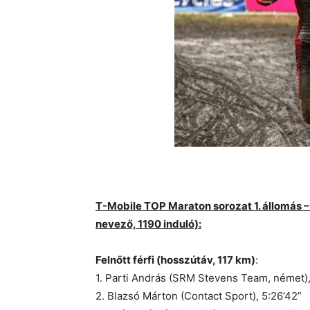
T-Mobile TOP Maraton sorozat 1. állomás 
nevező, 1190 induló):
Felnőtt férfi (hosszútáv, 117 km)
:
1. Parti András (SRM Stevens Team, német), 
2. Blazsó Márton (Contact Sport), 5:26’42”