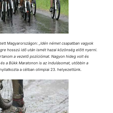
yzett Magyarországon:
„Idén német csapatban vagyok
égre hosszú idő után ismét hazai közönség előtt nyerni.
tartanom a vezető pozíciómat. Nagyon hideg volt és
és a Bükk Maratonon is az indulásomat, utóbbin a
nyilatkozta a célban olimpiai 23. helyezettünk.