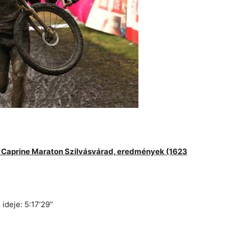
– Caprine Maraton Szilvásvárad, eredmények (1623
ideje: 5:17’29”