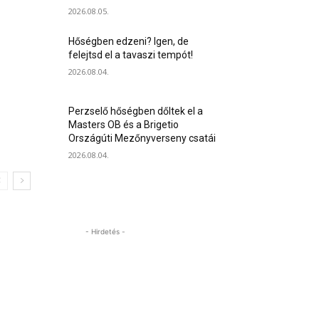
2026.08.05.
Hőségben edzeni? Igen, de
felejtsd el a tavaszi tempót!
2026.08.04.
Perzselő hőségben dőltek el a
Masters OB és a Brigetio
Országúti Mezőnyverseny csatái
2026.08.04.
- Hirdetés -