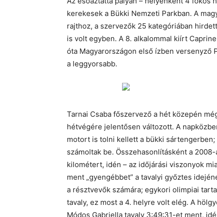
Az esőáztatta pályán – helyenként 4 fokos h
kerekesek a Bükki Nemzeti Parkban. A magya
rajthoz, a szervezők 25 kategóriában hirde
is volt egyben. A 8. alkalommal kiírt Caprin
óta Magyarországon első ízben versenyző Pa
a leggyorsabb.
Tarnai Csaba főszervező a hét közepén még 
hétvégére jelentősen változott. A napközben
motort is tolni kellett a bükki sártengerben
számoltak be. Összehasonlításként a 2008-
kilométert, idén – az időjárási viszonyok miat
ment „gyengébbet” a tavalyi győztes idejénél
a résztvevők számára; egykori olimpiai tart
tavaly, ez most a 4. helyre volt elég. A höl
Módos Gabriella tavaly 3:49:31-et ment, id