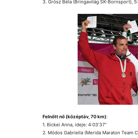
3. Grósz Béla (Bringavilág SK-Bornsport), 5
Felnőtt nő (középtáv, 70 km)
:
1. Bickei Anna, ideje: 4:03’37”
2. Módos Gabriella (Merida Maraton Team CS