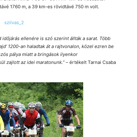
ávé 1760 m, a 39 km-es rövidtávé 750 m volt.
dőjárás ellenére is szó szerint állták a sarat. Több
d’ 1200-an haladtak át a rajtvonalon, közel ezren be
szós pálya miatt a bringások ilyenkor
l zajlott az idei maratonunk.”
– értékelt Tarnai Csaba