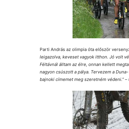
Parti András az olimpia óta először versen
leigazolva, keveset vagyok itthon. Jó volt v
Féltávnál álltam az élre, onnan kellett meg
nagyon csúszott a pálya. Tervezem a Duna- 
bajnoki címemet meg szeretném védeni.”
– 