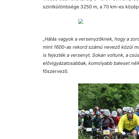
szintkülönbsége 3250 m, a 70 km-es középt
„Hálás vagyok a versenyzőknek, hogy a zord i
mint 1600-as rekord számú nevező közül maj
is fejezték a versenyt. Sokan voltunk, a csú
elővigyázatosabbak, komolyabb baleset nélkü
főszervező.