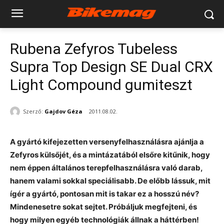
Rubena Zefyros Tubeless
Supra Top Design SE Dual CRX
Light Compound gumiteszt
Szerző:
Gajdov Géza
2011.08.02.
A gyártó kifejezetten versenyfelhasználásra ajánlja a
Zefyros külsőjét, és a mintázatából elsőre kitűnik, hogy
nem éppen általános terepfelhasználásra való darab,
hanem valami sokkal speciálisabb. De előbb lássuk, mit
ígér a gyártó, pontosan mit is takar ez a hosszú név?
Mindenesetre sokat sejtet. Próbáljuk megfejteni, és
hogy milyen egyéb technológiák állnak a háttérben!