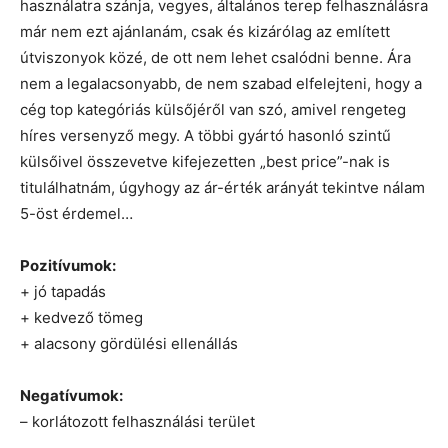
használatra szánja, vegyes, általános terep felhasználásra
már nem ezt ajánlanám, csak és kizárólag az említett
útviszonyok közé, de ott nem lehet csalódni benne. Ára
nem a legalacsonyabb, de nem szabad elfelejteni, hogy a
cég top kategóriás külsőjéről van szó, amivel rengeteg
híres versenyző megy. A többi gyártó hasonló szintű
külsőivel összevetve kifejezetten „best price”-nak is
titulálhatnám, úgyhogy az ár-érték arányát tekintve nálam
5-öst érdemel…
Pozitívumok:
+ jó tapadás
+ kedvező tömeg
+ alacsony gördülési ellenállás
Negatívumok:
– korlátozott felhasználási terület