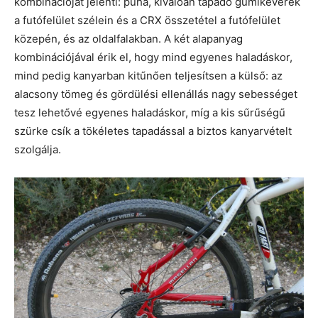
kombinációját jelenti: puha, kiválóan tapadó gumikeverék
a futófelület szélein és a CRX összetétel a futófelület
közepén, és az oldalfalakban. A két alapanyag
kombinációjával érik el, hogy mind egyenes haladáskor,
mind pedig kanyarban kitűnően teljesítsen a külső: az
alacsony tömeg és gördülési ellenállás nagy sebességet
tesz lehetővé egyenes haladáskor, míg a kis sűrűségű
szürke csík a tökéletes tapadással a biztos kanyarvételt
szolgálja.