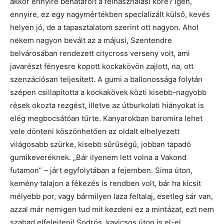
akkor ennyire behatárolt a felhasználási köre? Igen,
ennyire, ez egy nagymértékben specializált külső, kevés
helyen jó, de a tapasztalatom szerint ott nagyon. Ahol
nekem nagyon bevált az a májusi, Szentendre
belvárosában rendezett citycross verseny volt, ami
javarészt fényesre kopott kockakövön zajlott, na, ott
szenzációsan teljesített. A gumi a ballonossága folytán
szépen csillapította a kockakövek közti kisebb-nagyobb
rések okozta rezgést, illetve az útburkolati hiányokat is
elég megbocsátóan tűrte. Kanyarokban baromira lehet
vele dönteni köszönhetően az oldalt elhelyezett
világosabb szürke, kisebb sűrűségű, jobban tapadó
gumikeveréknek. „Bár ilyenem lett volna a Vakond
futamon” – járt egyfolytában a fejemben. Sima úton,
kemény talajon a fékezés is rendben volt, bár ha kicsit
mélyebb por, vagy bármilyen laza feltalaj, esetleg sár van,
azzal már nemigen tud mit kezdeni ez a mintázat, ezt nem
szabad elfelejteni! Sodrós, kavicsos úton is el-el