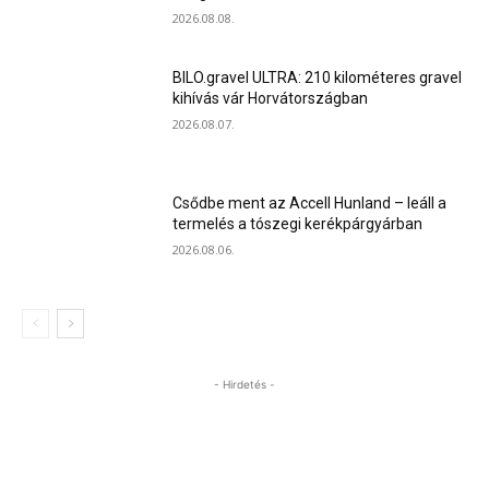
2026.08.08.
BILO.gravel ULTRA: 210 kilométeres gravel
kihívás vár Horvátországban
2026.08.07.
Csődbe ment az Accell Hunland – leáll a
termelés a tószegi kerékpárgyárban
2026.08.06.
- Hirdetés -