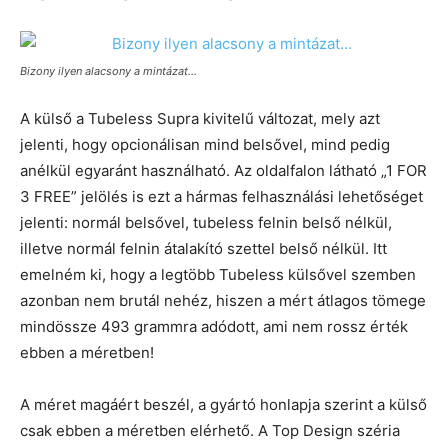
Bizony ilyen alacsony a mintázat…
A külső a Tubeless Supra kivitelű változat, mely azt
jelenti, hogy opcionálisan mind belsővel, mind pedig
anélkül egyaránt használható. Az oldalfalon látható „1 FOR
3 FREE” jelölés is ezt a hármas felhasználási lehetőséget
jelenti: normál belsővel, tubeless felnin belső nélkül,
illetve normál felnin átalakító szettel belső nélkül. Itt
emelném ki, hogy a legtöbb Tubeless külsővel szemben
azonban nem brutál nehéz, hiszen a mért átlagos tömege
mindössze 493 grammra adódott, ami nem rossz érték
ebben a méretben!
A méret magáért beszél, a gyártó honlapja szerint a külső
csak ebben a méretben elérhető. A Top Design széria