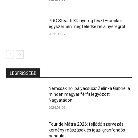
PRO Stealth 3D nyereg teszt – amikor
egyszerűen megfeledkezel a nyeregről
2026.07.27.
LEGFRISSEBB
Nemcsak női pályacsúcs: Zelinka Gabriella
minden magyar férfit legyőzött
Nagyatádon
2026.08.09.
Tour de Mátra 2026: fejlődő szervezés,
kemény mászások és igazi granfondós
hangulat