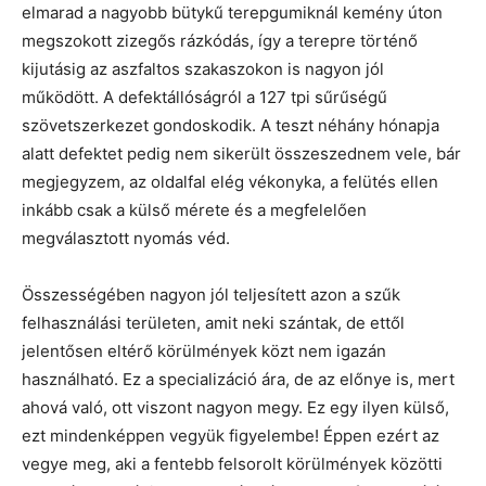
elmarad a nagyobb bütykű terepgumiknál kemény úton
megszokott zizegős rázkódás, így a terepre történő
kijutásig az aszfaltos szakaszokon is nagyon jól
működött. A defektállóságról a 127 tpi sűrűségű
szövetszerkezet gondoskodik. A teszt néhány hónapja
alatt defektet pedig nem sikerült összeszednem vele, bár
megjegyzem, az oldalfal elég vékonyka, a felütés ellen
inkább csak a külső mérete és a megfelelően
megválasztott nyomás véd.
Összességében nagyon jól teljesített azon a szűk
felhasználási területen, amit neki szántak, de ettől
jelentősen eltérő körülmények közt nem igazán
használható. Ez a specializáció ára, de az előnye is, mert
ahová való, ott viszont nagyon megy. Ez egy ilyen külső,
ezt mindenképpen vegyük figyelembe! Éppen ezért az
vegye meg, aki a fentebb felsorolt körülmények közötti