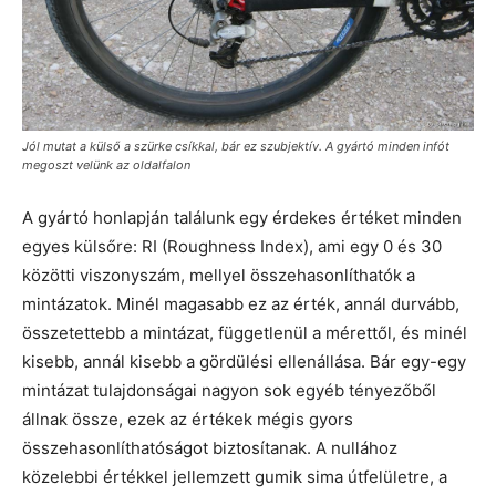
Jól mutat a külső a szürke csíkkal, bár ez szubjektív. A gyártó minden infót
megoszt velünk az oldalfalon
A gyártó honlapján találunk egy érdekes értéket minden
egyes külsőre: RI (Roughness Index), ami egy 0 és 30
közötti viszonyszám, mellyel összehasonlíthatók a
mintázatok. Minél magasabb ez az érték, annál durvább,
összetettebb a mintázat, függetlenül a mérettől, és minél
kisebb, annál kisebb a gördülési ellenállása. Bár egy-egy
mintázat tulajdonságai nagyon sok egyéb tényezőből
állnak össze, ezek az értékek mégis gyors
összehasonlíthatóságot biztosítanak. A nullához
közelebbi értékkel jellemzett gumik sima útfelületre, a