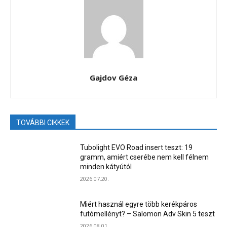
Gajdov Géza
TOVÁBBI CIKKEK
Tubolight EVO Road insert teszt: 19
gramm, amiért cserébe nem kell félnem
minden kátyútól
2026.07.20.
Miért használ egyre több kerékpáros
futómellényt? – Salomon Adv Skin 5 teszt
2026.08.01.