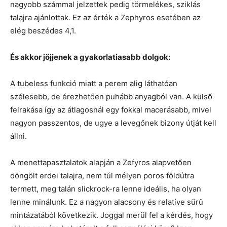
nagyobb számmal jelzettek pedig törmelékes, sziklás
talajra ajánlottak. Ez az érték a Zephyros esetében az
elég beszédes 4,1.
És akkor jöjjenek a gyakorlatiasabb dolgok:
A tubeless funkció miatt a perem alig láthatóan
szélesebb, de érezhetően puhább anyagból van. A külső
felrakása így az átlagosnál egy fokkal macerásabb, mivel
nagyon passzentos, de ugye a levegőnek bizony útját kell
állni.
A menettapasztalatok alapján a Zefyros alapvetően
döngölt erdei talajra, nem túl mélyen poros földútra
termett, meg talán slickrock-ra lenne ideális, ha olyan
lenne minálunk. Ez a nagyon alacsony és relatíve sűrű
mintázatából következik. Joggal merül fel a kérdés, hogy