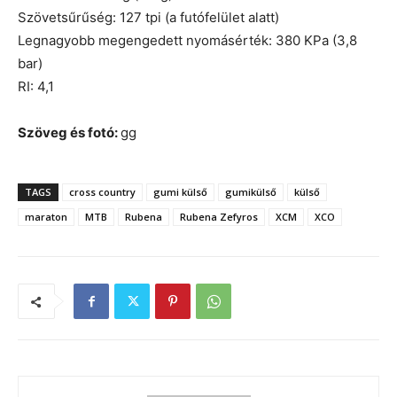
Szövetsűrűség: 127 tpi (a futófelület alatt)
Legnagyobb megengedett nyomásérték: 380 KPa (3,8
bar)
RI: 4,1
Szöveg és fotó:
gg
TAGS
cross country
gumi külső
gumikülső
külső
maraton
MTB
Rubena
Rubena Zefyros
XCM
XCO