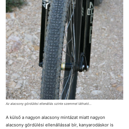
Az alacsony gördülési ellenállás szinte szemmel látható…
A külső a nagyon alacsony mintázat miatt nagyon
alacsony gördülési ellenállással bír, kanyarodáskor is