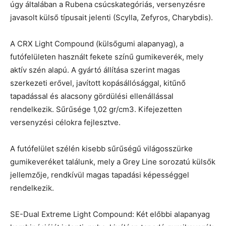
úgy általában a Rubena csúcskategóriás, versenyzésre
javasolt külső típusait jelenti (Scylla, Zefyros, Charybdis).
A CRX Light Compound (külsőgumi alapanyag), a
futófelületen használt fekete színű gumikeverék, mely
aktív szén alapú. A gyártó állítása szerint magas
szerkezeti erővel, javított kopásállósággal, kitűnő
tapadással és alacsony gördülési ellenállással
rendelkezik. Sűrűsége 1,02 gr/cm3. Kifejezetten
versenyzési célokra fejlesztve.
A futófelület szélén kisebb sűrűségű világosszürke
gumikeveréket találunk, mely a Grey Line sorozatú külsők
jellemzője, rendkívül magas tapadási képességgel
rendelkezik.
SE-Dual Extreme Light Compound: Két előbbi alapanyag