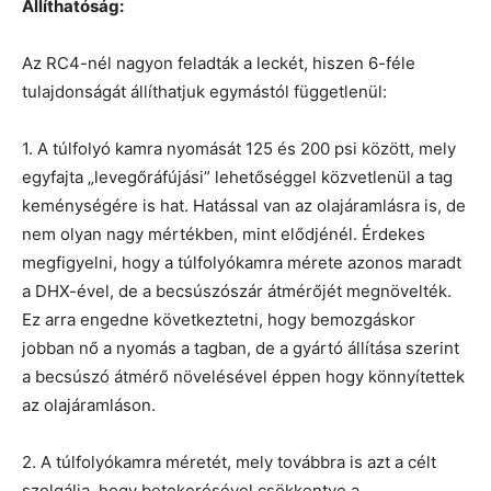
Állíthatóság:
Az RC4-nél nagyon feladták a leckét, hiszen 6-féle
tulajdonságát állíthatjuk egymástól függetlenül:
1. A túlfolyó kamra nyomását 125 és 200 psi között, mely
egyfajta „levegőráfújási” lehetőséggel közvetlenül a tag
keménységére is hat. Hatással van az olajáramlásra is, de
nem olyan nagy mértékben, mint elődjénél. Érdekes
megfigyelni, hogy a túlfolyókamra mérete azonos maradt
a DHX-ével, de a becsúszószár átmérőjét megnövelték.
Ez arra engedne következtetni, hogy bemozgáskor
jobban nő a nyomás a tagban, de a gyártó állítása szerint
a becsúszó átmérő növelésével éppen hogy könnyítettek
az olajáramláson.
2. A túlfolyókamra méretét, mely továbbra is azt a célt
szolgálja, hogy betekerésével csökkentve a