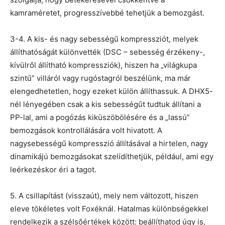
kamraméretet, progresszívebbé tehetjük a bemozgást.
3-4. A kis- és nagy sebességű kompressziót, melyek
állíthatóságát különvették (DSC – sebesség érzékeny-,
kívülről állítható kompressziók), hiszen ha „világkupa
szintű” villáról vagy rugóstagról beszélünk, ma már
elengedhetetlen, hogy ezeket külön állíthassuk. A DHX5-
nél lényegében csak a kis sebességűt tudtuk állítani a
PP-lal, ami a pogózás kiküszöbölésére és a „lassú”
bemozgások kontrollálására volt hivatott. A
nagysebességű kompresszió állításával a hirtelen, nagy
dinamikájú bemozgásokat szelídíthetjük, például, ami egy
leérkezéskor éri a tagot.
5. A csillapítást (visszaút), mely nem változott, hiszen
eleve tökéletes volt Foxéknál. Hatalmas különbségekkel
rendelkezik a szélsőértékek között: beállíthatod úgy is,