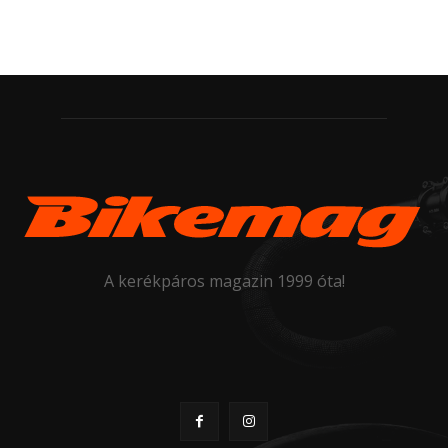
A kerékpáros magazin 1999 óta!