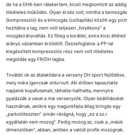
de ha a DHX-ben rátekertem, kicsit megbomlott az addig
tökéletes működés. Olyan érzés volt, mintha a bemozgás
(kompresszió) és a kimozgás (csillapítás) között egy picit
hezitálna a tag, nem volt teljesen „folyékony” a
mozgásirányváltás. Ez főleg a korábbi, extra kicsi áttételi
arányú vázamban érződött. Összefoglalva: a PP-lal
kiegészített kompressziós rész nem volt tökéletes
megoldás egy FR/DH tagba.
További ok az átalakításra a verseny DH sport fejlődése,
mely mára igencsak eldurvult. Aki élőben tapasztalta
napjaink kupafutamait, láthatta-hallhatta, mennyire
gyalázzák a vasat a mai versenyzők. Olyan beállításokat
használnak, amikre egy magunkfajta átlag bringás egy
„parkolóteszten” simán rávágná, hogy „ez a sz.r
egyáltalán nem mozog”. Pedig mozog az, csak a „másik
dimenzióban”, abban, amiben a valódi profik mozognak.