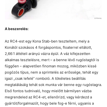
A beszerelés:
Az RC4-est egy Kona Stab-ben teszteltem, mely a
Konától szokásos 4 forgáspontos, floaterrel ellátott,
2,66:1 áttételi arányú vázra épül. A váz kifejezetten
alkalmas tesztelésre, mert – a benne lévő rugóstagtól is
függően – alapvetően finoman mozog, miközben kissé
pogózós típus, nem a sprintelés az erőssége, tehát egy
igazi „csak lefelé” romboló. A tökéletes beállítás
megtalálásáig tehát sok munka vár benne egy rugóstagra.
Első fontos tudnivaló, hogy mielőtt bármilyen vázba
megrendeled az RC4-et, ellenőrizd, vagy kérdezd a
gyártót/forgalmazót, hogy bele fog-e férni, ugyanis a