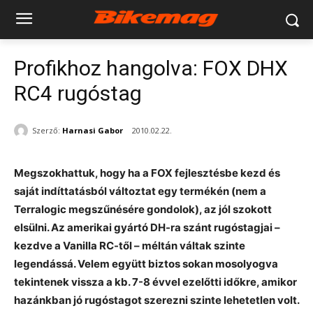
Profikhoz hangolva: FOX DHX
RC4 rugóstag
Szerző:
Harnasi Gabor
2010.02.22.
Megszokhattuk, hogy ha a FOX fejlesztésbe kezd és
saját indíttatásból változtat egy termékén (nem a
Terralogic megszűnésére gondolok), az jól szokott
elsülni. Az amerikai gyártó DH-ra szánt rugóstagjai –
kezdve a Vanilla RC-től – méltán váltak szinte
legendássá. Velem együtt biztos sokan mosolyogva
tekintenek vissza a kb. 7-8 évvel ezelőtti időkre, amikor
hazánkban jó rugóstagot szerezni szinte lehetetlen volt.