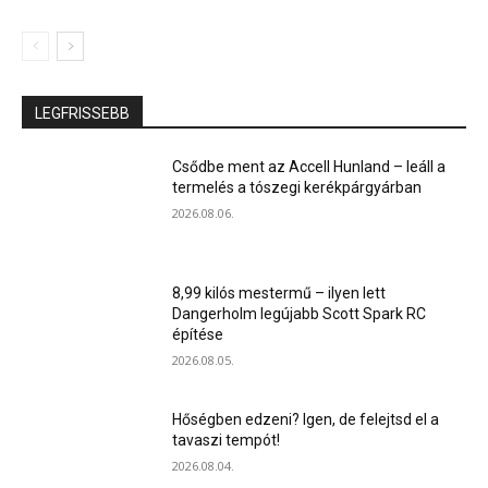
LEGFRISSEBB
Csődbe ment az Accell Hunland – leáll a
termelés a tószegi kerékpárgyárban
2026.08.06.
8,99 kilós mestermű – ilyen lett
Dangerholm legújabb Scott Spark RC
építése
2026.08.05.
Hőségben edzeni? Igen, de felejtsd el a
tavaszi tempót!
2026.08.04.