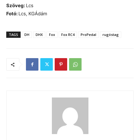
Szöveg:
Lcs
Fotó:
Lcs, KGÁdám
TAGS
DH
DHX
Fox
Fox RC4
ProPedal
rugóstag