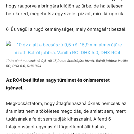
hogy ráugorva a bringára kilőjön az űrbe, de ha teljesen
betekered, megehetsz egy szelet pizzát, mire kirugózik.
6. És végül a rugó keménységet, mely önmagáért beszél.
10 év alatt a becsúszó 9,5-ről 15,9 mm átmérőjűre hízott. Balról jobbra: Vanilla
RC, DHX 5.0, DHX RC4
Az RC4 beállítása nagy türelmet és önismeretet
igényel…
Megkockáztatom, hogy átlagfelhasználóknak nemcsak az
ára miatt nem a tökéletes megoldás, de amiatt sem, mert
tudásának a felét sem tudják kihasználni. A fenti 6
tulajdonságot egymástól függetlenül állíthatjuk,