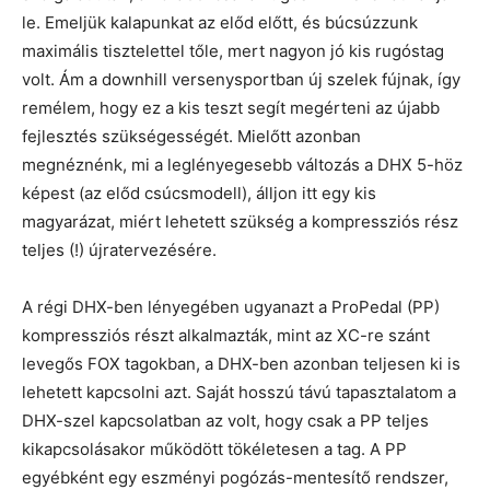
le. Emeljük kalapunkat az előd előtt, és búcsúzzunk
maximális tisztelettel tőle, mert nagyon jó kis rugóstag
volt. Ám a downhill versenysportban új szelek fújnak, így
remélem, hogy ez a kis teszt segít megérteni az újabb
fejlesztés szükségességét. Mielőtt azonban
megnéznénk, mi a leglényegesebb változás a DHX 5-höz
képest (az előd csúcsmodell), álljon itt egy kis
magyarázat, miért lehetett szükség a kompressziós rész
teljes (!) újratervezésére.
A régi DHX-ben lényegében ugyanazt a ProPedal (PP)
kompressziós részt alkalmazták, mint az XC-re szánt
levegős FOX tagokban, a DHX-ben azonban teljesen ki is
lehetett kapcsolni azt. Saját hosszú távú tapasztalatom a
DHX-szel kapcsolatban az volt, hogy csak a PP teljes
kikapcsolásakor működött tökéletesen a tag. A PP
egyébként egy eszményi pogózás-mentesítő rendszer,