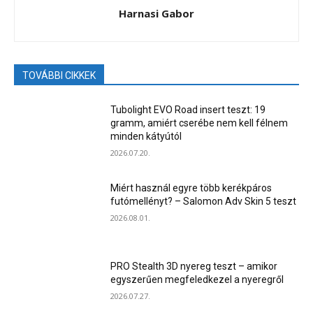
Harnasi Gabor
TOVÁBBI CIKKEK
Tubolight EVO Road insert teszt: 19
gramm, amiért cserébe nem kell félnem
minden kátyútól
2026.07.20.
Miért használ egyre több kerékpáros
futómellényt? – Salomon Adv Skin 5 teszt
2026.08.01.
PRO Stealth 3D nyereg teszt – amikor
egyszerűen megfeledkezel a nyeregről
2026.07.27.