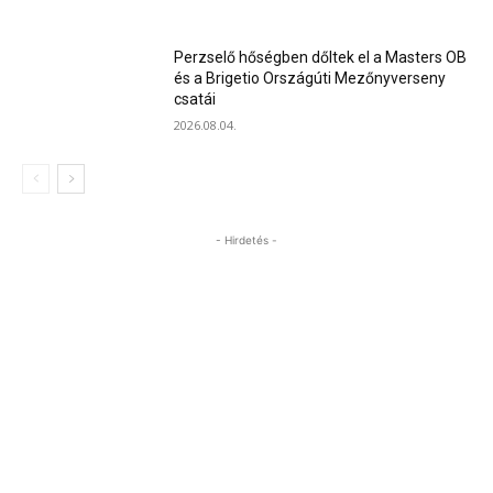
Perzselő hőségben dőltek el a Masters OB
és a Brigetio Országúti Mezőnyverseny
csatái
2026.08.04.
- Hirdetés -