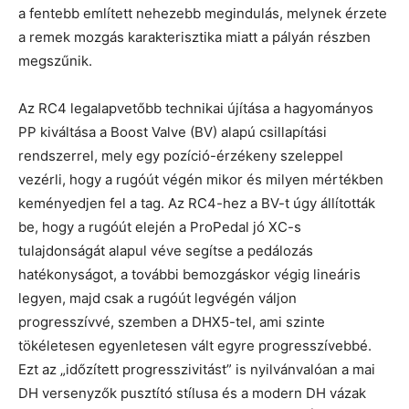
a fentebb említett nehezebb megindulás, melynek érzete
a remek mozgás karakterisztika miatt a pályán részben
megszűnik.
Az RC4 legalapvetőbb technikai újítása a hagyományos
PP kiváltása a Boost Valve (BV) alapú csillapítási
rendszerrel, mely egy pozíció-érzékeny szeleppel
vezérli, hogy a rugóút végén mikor és milyen mértékben
keményedjen fel a tag. Az RC4-hez a BV-t úgy állították
be, hogy a rugóút elején a ProPedal jó XC-s
tulajdonságát alapul véve segítse a pedálozás
hatékonyságot, a további bemozgáskor végig lineáris
legyen, majd csak a rugóút legvégén váljon
progresszívvé, szemben a DHX5-tel, ami szinte
tökéletesen egyenletesen vált egyre progresszívebbé.
Ezt az „időzített progresszivitást” is nyilvánvalóan a mai
DH versenyzők pusztító stílusa és a modern DH vázak