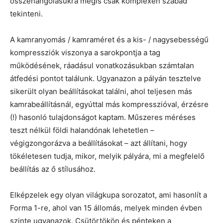
összehangolásukra mégis csak komplexen szabad
tekinteni.
A kamranyomás / kamraméret és a kis- / nagysebességű
kompressziók viszonya a sarokpontja a tag
működésének, ráadásul vonatkozásukban számtalan
átfedési pontot találunk. Ugyanazon a pályán tesztelve
sikerült olyan beállításokat találni, ahol teljesen más
kamrabeállításnál, egyúttal más kompresszióval, érzésre
(!) hasonló tulajdonságot kaptam. Műszeres méréses
teszt nélkül földi halandónak lehetetlen –
végigzongorázva a beállításokat – azt állítani, hogy
tökéletesen tudja, mikor, melyik pályára, mi a megfelelő
beállítás az ő stílusához.
Elképzelek egy olyan világkupa sorozatot, ami hasonlít a
Forma 1-re, ahol van 15 állomás, melyek minden évben
szinte ugyanazok. Csütörtökön és pénteken a