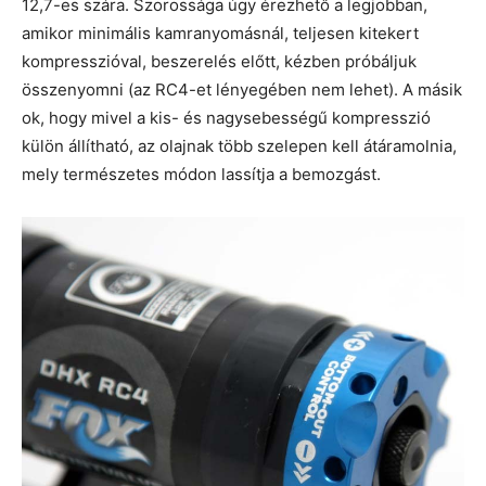
12,7-es szára. Szorossága úgy érezhető a legjobban,
amikor minimális kamranyomásnál, teljesen kitekert
kompresszióval, beszerelés előtt, kézben próbáljuk
összenyomni (az RC4-et lényegében nem lehet). A másik
ok, hogy mivel a kis- és nagysebességű kompresszió
külön állítható, az olajnak több szelepen kell átáramolnia,
mely természetes módon lassítja a bemozgást.