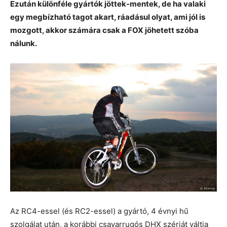
Ezután különféle gyártók jöttek-mentek, de ha valaki
egy megbízható tagot akart, ráadásul olyat, ami jól is
mozgott, akkor számára csak a FOX jöhetett szóba
nálunk.
Az RC4-essel (és RC2-essel) a gyártó, 4 évnyi hű
szolgálat után, a korábbi csavarrugós DHX szériát váltja