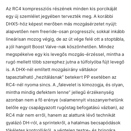
Az RC4 kompressziós részének minden kis porcikáját
egy új szemlélet jegyében tervezték meg. A korábbi
DHX5-höz képest merőben más mozgásérzetet nyújt:
alapvetően nem freeride-osan progresszív, sokkal inkább
lineárisan mozog végig, de az út vége felé ott a stoptábla,
a jól hangolt Boost Valve-nak köszönhetően. Mindez
megspékelve egy kis levegős mozgás-érzéssel, mintha a
rugó mellett több szerephez jutna a túlfolyóba fújt levegő
is. A DHX-nél említett mozgásirány váltáskor
tapasztalható „hezitálásnak” betekert PP esetében az
RC4-nél nyoma sincs. A „falevelet is kimozogja, és olyan,
mintha mindig defektem lenne” jellegű érzékenység
azonban nem a fő erénye (valamennyit visszanyerhetünk
belőle egy csapágyazott rugóstag befogatású vázban), az
RC4 már nem erről, hanem az alattunk lévő technikát
gyalázó DH-ról, a sprintekről, a hatalmas becsapódások
tökéletes kontrolljáról, a végtelen testre- és bringára