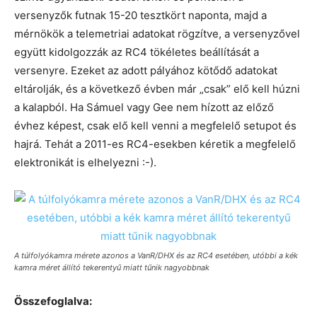
versenyzők futnak 15-20 tesztkört naponta, majd a
mérnökök a telemetriai adatokat rögzítve, a versenyzővel
együtt kidolgozzák az RC4 tökéletes beállítását a
versenyre. Ezeket az adott pályához kötődő adatokat
eltárolják, és a következő évben már „csak” elő kell húzni
a kalapból. Ha Sámuel vagy Gee nem hízott az előző
évhez képest, csak elő kell venni a megfelelő setupot és
hajrá. Tehát a 2011-es RC4-esekben kéretik a megfelelő
elektronikát is elhelyezni :-).
A túlfolyókamra mérete azonos a VanR/DHX és az RC4 esetében, utóbbi a kék
kamra méret állító tekerentyű miatt tűnik nagyobbnak
Összefoglalva: