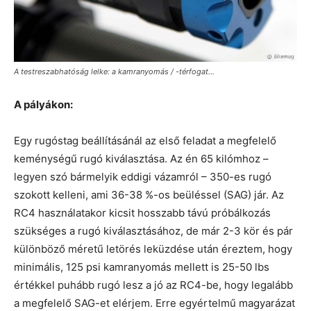
A testreszabhatóság lelke: a kamranyomás / -térfogat...
A pályákon:
Egy rugóstag beállításánál az első feladat a megfelelő
keménységű rugó kiválasztása. Az én 65 kilómhoz –
legyen szó bármelyik eddigi vázamról – 350-es rugó
szokott kelleni, ami 36-38 %-os beüléssel (SAG) jár. Az
RC4 használatakor kicsit hosszabb távú próbálkozás
szükséges a rugó kiválasztásához, de már 2-3 kör és pár
különböző méretű letörés leküzdése után éreztem, hogy
minimális, 125 psi kamranyomás mellett is 25-50 lbs
értékkel puhább rugó lesz a jó az RC4-be, hogy legalább
a megfelelő SAG-et elérjem. Erre egyértelmű magyarázat