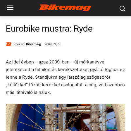
Eurobike mustra: Ryde
Szerző:
Bikemag
2009.09.28.
Az idei évben – azaz 2009-ben – új márkanévvel
jelentkezett a felniket és kerékszetteket gyártó Rigida: ez
lenne a Ryde. Standjukra egy látszólag szögesdrót
„küllőkkel” fűzött kerékkel csalogatott a cég, volt azonban
más látnivaló is náluk.