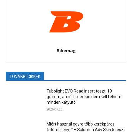
Bikemag
TOVÁBBI CIKKEK
Tubolight EVO Road insert teszt: 19
gramm, amiért cserébe nem kell félnem
minden kátyútól
2026.07.20.
Miért használ egyre több kerékpáros
futómellényt? – Salomon Adv Skin 5 teszt