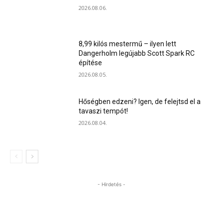
2026.08.06.
8,99 kilós mestermű – ilyen lett
Dangerholm legújabb Scott Spark RC
építése
2026.08.05.
Hőségben edzeni? Igen, de felejtsd el a
tavaszi tempót!
2026.08.04.
- Hirdetés -