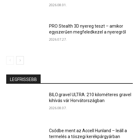
2026.08.01.
PRO Stealth 3D nyereg teszt – amikor
egyszerűen megfeledkezel a nyeregről
2026.07.27.
LEGFRISSEBB
BILO.gravel ULTRA: 210 kilométeres gravel
kihívás vár Horvátországban
2026.08.07.
Csődbe ment az Accell Hunland – leáll a
termelés a tószegi kerékpárgyárban