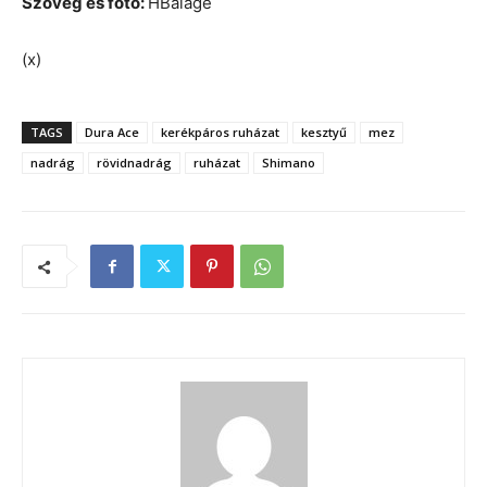
Szöveg és fotó:
HBalage
(x)
TAGS
Dura Ace
kerékpáros ruházat
kesztyű
mez
nadrág
rövidnadrág
ruházat
Shimano