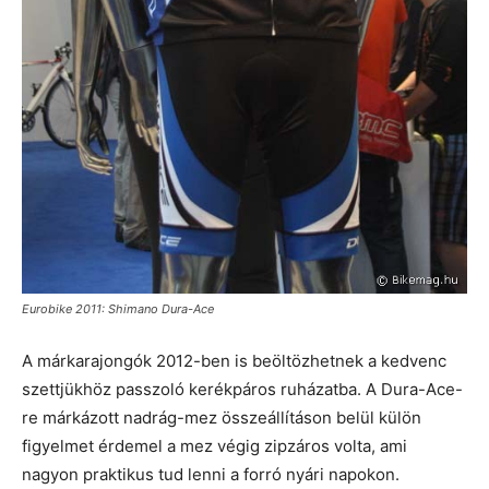
Eurobike 2011: Shimano Dura-Ace
A márkarajongók 2012-ben is beöltözhetnek a kedvenc
szettjükhöz passzoló kerékpáros ruházatba. A Dura-Ace-
re márkázott nadrág-mez összeállításon belül külön
figyelmet érdemel a mez végig zipzáros volta, ami
nagyon praktikus tud lenni a forró nyári napokon.