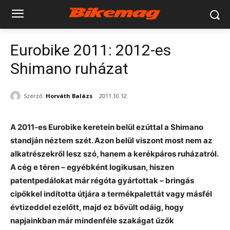
Eurobike 2011: 2012-es
Shimano ruházat
Szerző:
Horváth Balázs
2011.10.12.
A 2011-es Eurobike keretein belül ezúttal a Shimano
standján néztem szét. Azon belül viszont most nem az
alkatrészekről lesz szó, hanem a kerékpáros ruházatról.
A cég e téren – egyébként logikusan, hiszen
patentpedálokat már régóta gyártottak – bringás
cipőkkel indította útjára a termékpalettát vagy másfél
évtizeddel ezelőtt, majd ez bővült odáig, hogy
napjainkban már mindenféle szakágat űzők