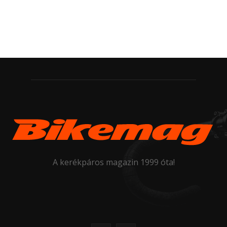
A kerékpáros magazin 1999 óta!