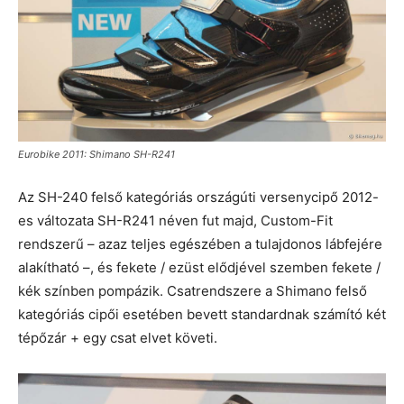
Eurobike 2011: Shimano SH-R241
Az SH-240 felső kategóriás országúti versenycipő 2012-
es változata SH-R241 néven fut majd, Custom-Fit
rendszerű – azaz teljes egészében a tulajdonos lábfejére
alakítható –, és fekete / ezüst elődjével szemben fekete /
kék színben pompázik. Csatrendszere a Shimano felső
kategóriás cipői esetében bevett standardnak számító két
tépőzár + egy csat elvet követi.