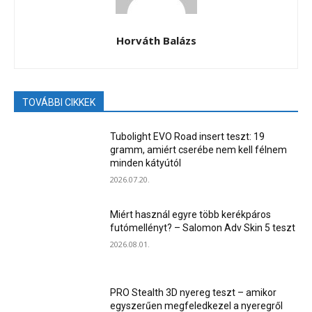
Horváth Balázs
TOVÁBBI CIKKEK
Tubolight EVO Road insert teszt: 19
gramm, amiért cserébe nem kell félnem
minden kátyútól
2026.07.20.
Miért használ egyre több kerékpáros
futómellényt? – Salomon Adv Skin 5 teszt
2026.08.01.
PRO Stealth 3D nyereg teszt – amikor
egyszerűen megfeledkezel a nyeregről