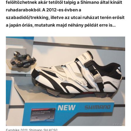
felöltözhetnek akár tetőtől talpig a Shimano által kínált
ruhadarabokból. A 2012-es évben a
szabadidő/trekking, illetve az utcai ruházat terén erősít
a japán óriás, mutatunk majd néhány példát erre is…
Eurobike 2011: Shimano SH-XC50