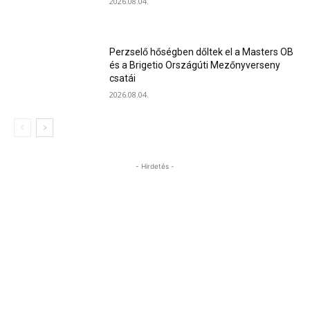
2026.08.04.
Perzselő hőségben dőltek el a Masters OB
és a Brigetio Országúti Mezőnyverseny
csatái
2026.08.04.
- Hirdetés -