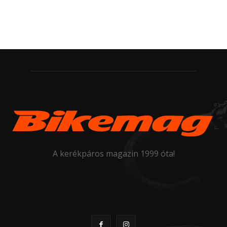
A kerékpáros magazin 1999 óta!