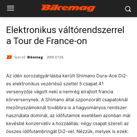
Elektronikus váltórendszerrel
a Tour de France-on
Szerző:
Bikemag
2009.07.06.
Az idén sorozatgyártásba került Shimano Dura-Ace Di2-
es elektronikus vezérlésű szettel 5 csapat 41
versenyzője vágott neki a nemrég elrajtolt francia
körversenynek. A Shimano által szponzorált csapatoknál
mezőnyszámoknál továbbra is a hagyományos rendszer
használata dominál, az időfutamok esetében azonban már
kevésbé konzervatív a hozzáállás: négy csapat szereli az
összes időfutambringát Di2-vel. Nézzük, melyek is ezek: