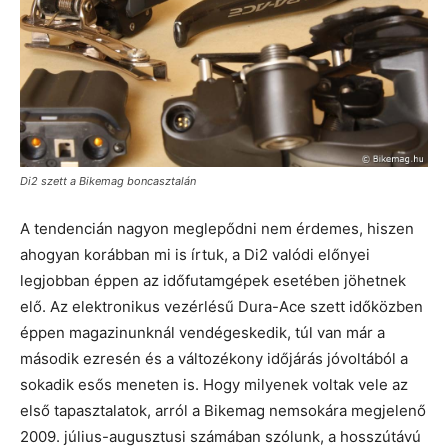
Di2 szett a Bikemag boncasztalán
A tendencián nagyon meglepődni nem érdemes, hiszen
ahogyan korábban mi is írtuk, a Di2 valódi előnyei
legjobban éppen az időfutamgépek esetében jöhetnek
elő. Az elektronikus vezérlésű Dura-Ace szett időközben
éppen magazinunknál vendégeskedik, túl van már a
második ezresén és a változékony időjárás jóvoltából a
sokadik esős meneten is. Hogy milyenek voltak vele az
első tapasztalatok, arról a Bikemag nemsokára megjelenő
2009. július-augusztusi számában szólunk, a hosszútávú