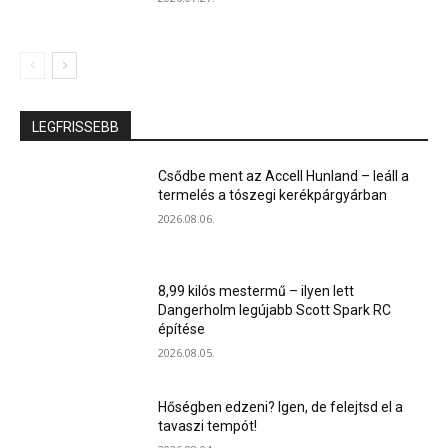
LEGFRISSEBB
Csődbe ment az Accell Hunland – leáll a
termelés a tószegi kerékpárgyárban
2026.08.06.
8,99 kilós mestermű – ilyen lett
Dangerholm legújabb Scott Spark RC
építése
2026.08.05.
Hőségben edzeni? Igen, de felejtsd el a
tavaszi tempót!