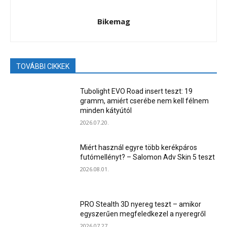
Bikemag
TOVÁBBI CIKKEK
Tubolight EVO Road insert teszt: 19
gramm, amiért cserébe nem kell félnem
minden kátyútól
2026.07.20.
Miért használ egyre több kerékpáros
futómellényt? – Salomon Adv Skin 5 teszt
2026.08.01.
PRO Stealth 3D nyereg teszt – amikor
egyszerűen megfeledkezel a nyeregről
2026.07.27.