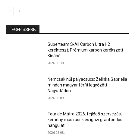
LEGFRISSEBB
Superteam S-All Carbon Ultra H2
kerékteszt: Prémium karbon kerékszett
Kínából
2026.08.10.
Nemcsak női pályacsúcs: Zelinka Gabriella
minden magyar férfit legyőzött
Nagyatádon
2026.08.09.
Tour de Mátra 2026: fejlődő szervezés,
kemény mászások és igazi granfondós
hangulat
2026.08.08.