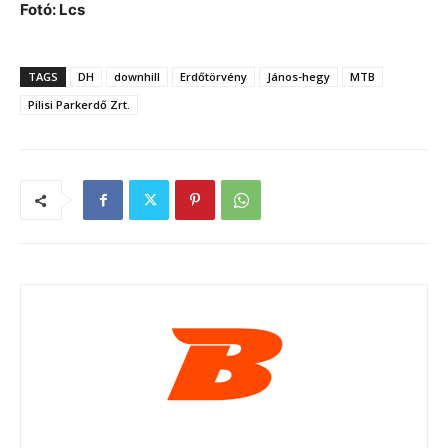
Fotó: Lcs
TAGS
DH
downhill
Erdőtörvény
János-hegy
MTB
Pilisi Parkerdő Zrt.