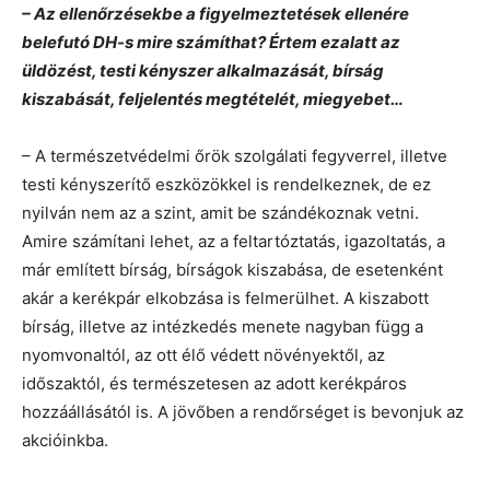
– Az ellenőrzésekbe a figyelmeztetések ellenére
belefutó DH-s mire számíthat? Értem ezalatt az
üldözést, testi kényszer alkalmazását, bírság
kiszabását, feljelentés megtételét, miegyebet…
– A természetvédelmi őrök szolgálati fegyverrel, illetve
testi kényszerítő eszközökkel is rendelkeznek, de ez
nyilván nem az a szint, amit be szándékoznak vetni.
Amire számítani lehet, az a feltartóztatás, igazoltatás, a
már említett bírság, bírságok kiszabása, de esetenként
akár a kerékpár elkobzása is felmerülhet. A kiszabott
bírság, illetve az intézkedés menete nagyban függ a
nyomvonaltól, az ott élő védett növényektől, az
időszaktól, és természetesen az adott kerékpáros
hozzáállásától is. A jövőben a rendőrséget is bevonjuk az
akcióinkba.