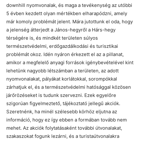
downhill nyomvonalak, és maga a tevékenység az utóbbi
5 évben kezdett olyan mértékben elharapódzni, amely
már komoly problémát jelent. Mára jutottunk el oda, hogy
a jelenség átterjedt a János-hegyről a Hárs-hegy
térségére is, és mindkét területen súlyos
természetvédelmi, erdőgazdálkodási és turisztikai
problémát okoz. Idén nyáron érkezett el az a pillanat,
amikor a megfelelő anyagi források igénybevételével kint
lehetünk nagyobb létszámban a területen, az adott
nyomvonalakat, pályákat korlátokkal, sorompókkal
zárhatjuk el, és a természetvédelmi hatósággal közösen
járőrözéseket is tudunk szervezni. Ezek egyelőre
szigorúan figyelmeztető, tájékoztató jellegű akciók.
Szeretnénk, ha minél szélesebb körhöz eljutna az
információ, hogy ez így ebben a formában tovább nem
mehet. Az akciók folytatásaként további útvonalakat,
szakaszokat fogunk lezárni, és a turistaútvonalakra