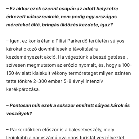
– Ez akkor ezek szerint csupán az adott helyzetre
érkezett válaszreakció, nem pedig egy országos
méreteket öltő, bringás üldözés kezdete, igaz?
– Igen, ez konkrétan a Pilisi Parkerdő területén súlyos
károkat okozó downhillesek eltávolítására
kezdeményezett akció. Ha végeztünk a beszélgetéssel,
szívesen megmutatom az erózió nyomait, és, hogy a 100-
150 év alatt kialakult vékony termőréteget milyen szinten
tette tönkre 2-300 ember 5-8 évnyi intenzív
kerékpározása.
– Pontosan mik ezek a sokszor említett súlyos károk és
veszélyek?
– Parkerdőkben először is a balesetveszély, mely
leginkább a nagyszámú gyalogos turistát veszélyezteti.