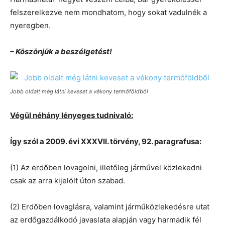
felszerelkezve nem mondhatom, hogy sokat vadulnék a
nyeregben.
– Köszönjük a beszélgetést!
Jobb oldalt még látni keveset a vékony termőföldből
Végül néhány lényeges tudnivaló:
Így szól a 2009. évi XXXVII. törvény, 92. paragrafusa:
(1) Az erdőben lovagolni, illetőleg járművel közlekedni
csak az arra kijelölt úton szabad.
(2) Erdőben lovaglásra, valamint járműközlekedésre utat
az erdőgazdálkodó javaslata alapján vagy harmadik fél