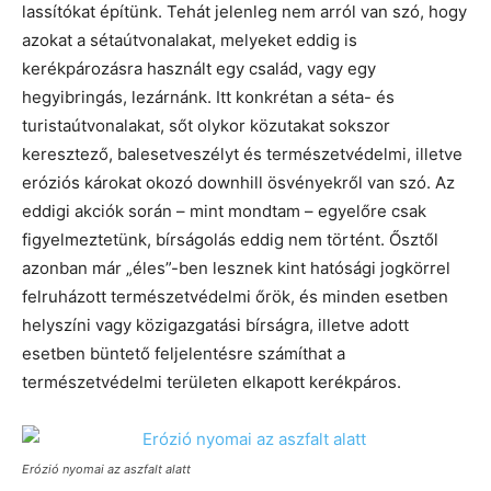
lassítókat építünk. Tehát jelenleg nem arról van szó, hogy
azokat a sétaútvonalakat, melyeket eddig is
kerékpározásra használt egy család, vagy egy
hegyibringás, lezárnánk. Itt konkrétan a séta- és
turistaútvonalakat, sőt olykor közutakat sokszor
keresztező, balesetveszélyt és természetvédelmi, illetve
eróziós károkat okozó downhill ösvényekről van szó. Az
eddigi akciók során – mint mondtam – egyelőre csak
figyelmeztetünk, bírságolás eddig nem történt. Ősztől
azonban már „éles”-ben lesznek kint hatósági jogkörrel
felruházott természetvédelmi őrök, és minden esetben
helyszíni vagy közigazgatási bírságra, illetve adott
esetben büntető feljelentésre számíthat a
természetvédelmi területen elkapott kerékpáros.
Erózió nyomai az aszfalt alatt