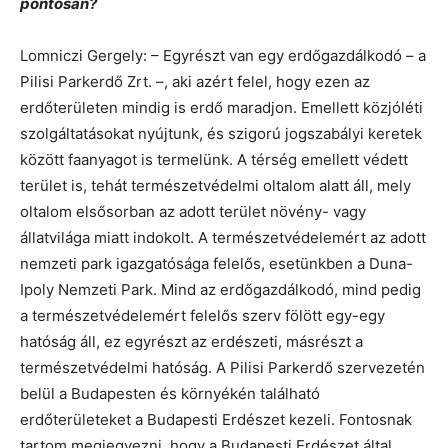
pontosan?
Lomniczi Gergely: – Egyrészt van egy erdőgazdálkodó – a
Pilisi Parkerdő Zrt. –, aki azért felel, hogy ezen az
erdőterületen mindig is erdő maradjon. Emellett közjóléti
szolgáltatásokat nyújtunk, és szigorú jogszabályi keretek
között faanyagot is termelünk. A térség emellett védett
terület is, tehát természetvédelmi oltalom alatt áll, mely
oltalom elsősorban az adott terület növény- vagy
állatvilága miatt indokolt. A természetvédelemért az adott
nemzeti park igazgatósága felelős, esetünkben a Duna-
Ipoly Nemzeti Park. Mind az erdőgazdálkodó, mind pedig
a természetvédelemért felelős szerv fölött egy-egy
hatóság áll, ez egyrészt az erdészeti, másrészt a
természetvédelmi hatóság. A Pilisi Parkerdő szervezetén
belül a Budapesten és környékén található
erdőterületeket a Budapesti Erdészet kezeli. Fontosnak
tartom megjegyezni, hogy a Budapesti Erdészet által