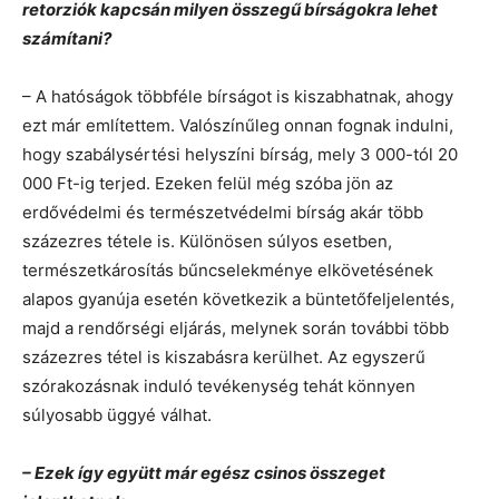
retorziók kapcsán milyen összegű bírságokra lehet
számítani?
– A hatóságok többféle bírságot is kiszabhatnak, ahogy
ezt már említettem. Valószínűleg onnan fognak indulni,
hogy szabálysértési helyszíni bírság, mely 3 000-tól 20
000 Ft-ig terjed. Ezeken felül még szóba jön az
erdővédelmi és természetvédelmi bírság akár több
százezres tétele is. Különösen súlyos esetben,
természetkárosítás bűncselekménye elkövetésének
alapos gyanúja esetén következik a büntetőfeljelentés,
majd a rendőrségi eljárás, melynek során további több
százezres tétel is kiszabásra kerülhet. Az egyszerű
szórakozásnak induló tevékenység tehát könnyen
súlyosabb üggyé válhat.
– Ezek így együtt már egész csinos összeget