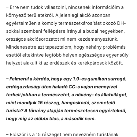
– Erre nem tudok válaszolni, nincsenek információim a
környező területekről. A jelenlegi akció azonban
egyértelműen a komoly természetkárosítást okozó DH-
sokkal szembeni fellépésre irányul a budai hegyekben,
országos akciósorozatot mi nem kezdeményeztünk.
Mindenesetre azt tapasztalom, hogy néhány problémás
esettől eltekintve legtöbb helyen egészséges egyensúlyi
helyzet alakult ki az erdészek és kerékpárosok között.
– Felmerül a kérdés, hogy egy 1,9-es gumikon surrogó,
erdőgazdasági úton haladó CC-s vajon mennyivel
terheli jobban a természetet, a nővény- és állatvilágot,
mint mondjuk 15 részeg, hangoskodó, szemetelő
turista? A törvény alapján természetesen egyértelmű,
hogy míg az előbbi tilos, a második nem.
– Először is a 15 részeget nem nevezném turistának.