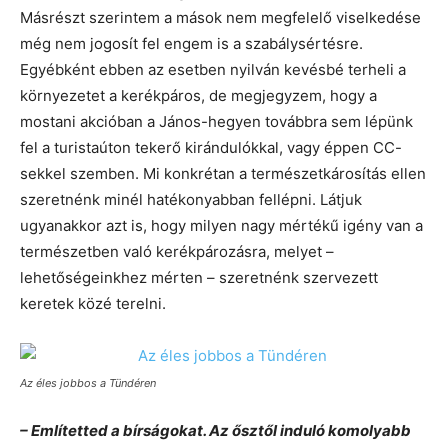
Másrészt szerintem a mások nem megfelelő viselkedése
még nem jogosít fel engem is a szabálysértésre.
Egyébként ebben az esetben nyilván kevésbé terheli a
környezetet a kerékpáros, de megjegyzem, hogy a
mostani akcióban a János-hegyen továbbra sem lépünk
fel a turistaúton tekerő kirándulókkal, vagy éppen CC-
sekkel szemben. Mi konkrétan a természetkárosítás ellen
szeretnénk minél hatékonyabban fellépni. Látjuk
ugyanakkor azt is, hogy milyen nagy mértékű igény van a
természetben való kerékpározásra, melyet –
lehetőségeinkhez mérten – szeretnénk szervezett
keretek közé terelni.
Az éles jobbos a Tündéren
– Említetted a bírságokat. Az ősztől induló komolyabb