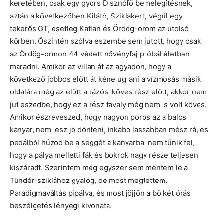
keretében, csak egy gyors Disznófő bemelegítésnek,
aztán a következőben Kilátó, Sziklakert, végül egy
tekerős GT, esetleg Katlan és Ördög-orom az utolsó
körben. Őszintén szólva eszembe sem jutott, hogy csak
az Ördög-ormon 44 védett nővényfaj próbál életben
maradni. Amikor az villan át az agyadon, hogy a
következő jobbos előtt át kéne ugrani a vízmosás másik
oldalára még az előtt a rázós, köves rész előtt, akkor nem
jut eszedbe, hogy ez a rész tavaly még nem is volt köves.
Amikor észreveszed, hogy nagyon poros az a balos
kanyar, nem lesz jó dönteni, inkább lassabban mész rá, és
pedálból húzod be a seggét a kanyarba, nem tűnik fel,
hogy a pálya melletti fák és bokrok nagy része teljesen
kiszáradt. Szerintem még egyszer sem mentem le a
Tündér-sziklához gyalog, de most megtettem.
Paradigmaváltás pipálva, és most jöjjön a bő két órás
beszélgetés lényegi kivonata.