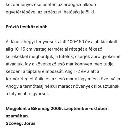
kezdeményezése esetén az erdőgazdálkodó
egyetértésével az erdészeti hatóság jelöl ki.
Erózió testközelből:
A János-hegyi fenyvesek alatt 100-150 év alatt kialakult,
alig 10-15 cm vastag termőtalaj rétegét a fékező
kerekekkel megbontjuk, a fűfélék, cserjék apró gyökereit
átvágjuk, így a következő eső már könnyen meg tudja
kezdeni a táptalaj elmosását. Alig 1-2 év alatt a
termőréteg eltűnik, és az eső már a lágy mészkövet vájja.
Ahogy a termőtalaj nélkül maradt növények kipusztulnak,
a folyamat felgyorsul.
Megjelent a Bikemag 2009. szeptember-októberi
számában.
Szöveg: Jorus