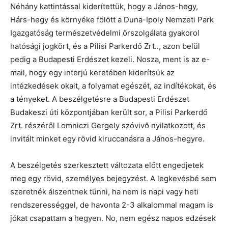
Néhány kattintással kiderítettük, hogy a János-hegy,
Hárs-hegy és környéke fölött a Duna-Ipoly Nemzeti Park
Igazgatóság természetvédelmi őrszolgálata gyakorol
hatósági jogkört, és a Pilisi Parkerdő Zrt.., azon belül
pedig a Budapesti Erdészet kezeli. Nosza, ment is az e-
mail, hogy egy interjú keretében kiderítsük az
intézkedések okait, a folyamat egészét, az indítékokat, és
a tényeket. A beszélgetésre a Budapesti Erdészet
Budakeszi úti központjában került sor, a Pilisi Parkerdő
Zrt. részéről Lomniczi Gergely szóvivő nyilatkozott, és
invitált minket egy rövid kiruccanásra a János-hegyre.
A beszélgetés szerkesztett változata előtt engedjetek
meg egy rövid, személyes bejegyzést. A legkevésbé sem
szeretnék álszentnek tűnni, ha nem is napi vagy heti
rendszerességgel, de havonta 2-3 alkalommal magam is
jókat csapattam a hegyen. No, nem egész napos edzések