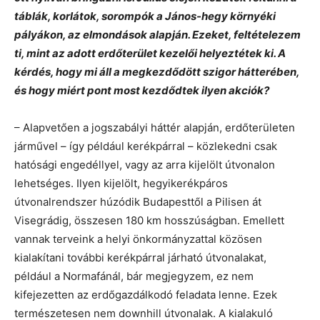
táblák, korlátok, sorompók a János-hegy környéki
pályákon, az elmondások alapján. Ezeket, feltételezem
ti, mint az adott erdőterület kezelői helyeztétek ki. A
kérdés, hogy mi áll a megkezdődött szigor hátterében,
és hogy miért pont most kezdődtek ilyen akciók?
– Alapvetően a jogszabályi háttér alapján, erdőterületen
járművel – így például kerékpárral – közlekedni csak
hatósági engedéllyel, vagy az arra kijelölt útvonalon
lehetséges. Ilyen kijelölt, hegyikerékpáros
útvonalrendszer húzódik Budapesttől a Pilisen át
Visegrádig, összesen 180 km hosszúságban. Emellett
vannak terveink a helyi önkormányzattal közösen
kialakítani további kerékpárral járható útvonalakat,
például a Normafánál, bár megjegyzem, ez nem
kifejezetten az erdőgazdálkodó feladata lenne. Ezek
természetesen nem downhill útvonalak. A kialakuló