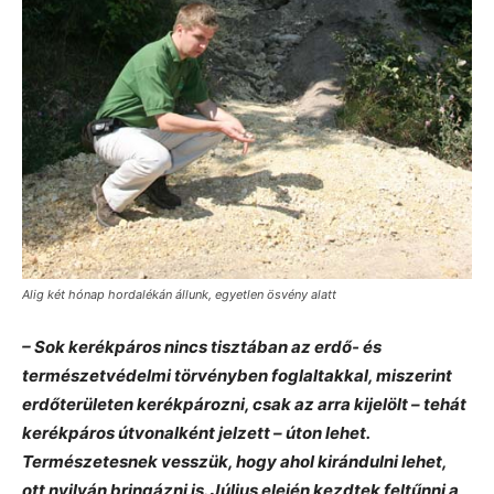
Alig két hónap hordalékán állunk, egyetlen ösvény alatt
– Sok kerékpáros nincs tisztában az erdő- és
természetvédelmi törvényben foglaltakkal, miszerint
erdőterületen kerékpározni, csak az arra kijelölt – tehát
kerékpáros útvonalként jelzett – úton lehet.
Természetesnek vesszük, hogy ahol kirándulni lehet,
ott nyilván bringázni is. Július elején kezdtek feltűnni a