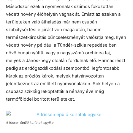
Másodszor ezek a nyomvonalak számos fokozottan
védett növény élőhelyén vágnak át. Emiatt az ezeken a
területeken való áthaladás már nem csupán
szabálysértési eljárást von maga után, hanem
természetkárosítás bűncselekményét valósítja meg. Ilyen
védett növény például a Tündér-szikla repedéseiben
növő budai nyúlfű, vagy a nagyszámú orchidea faj,
melyek a János-hegy oldalán fordulnak elő. Harmadrészt
pedig az erdőgazdálkodási szempontból legfontosabb
károk az eróziós károk, melyek hatványozottan
jelentkeznek az említett nyomvonalakon. Sok helyen a
csupasz szikláig lekoptatták a néhány éve még
termőfölddel borított területeket.
A frissen épülő korlátok egyike