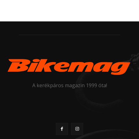
A kerékpáros magazin 1999 óta!