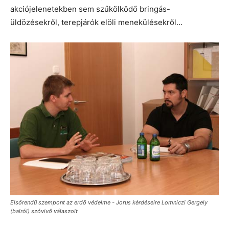
akciójelenetekben sem szűkölködő bringás-
üldözésekről, terepjárók elöli menekülésekről…
Elsőrendű szempont az erdő védelme - Jorus kérdéseire Lomniczi Gergely
(balról) szóvivő válaszolt