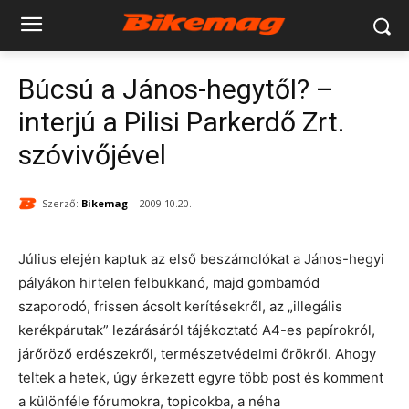
Búcsú a János-hegytől? –
interjú a Pilisi Parkerdő Zrt.
szóvivőjével
Szerző:
Bikemag
2009.10.20.
Július elején kaptuk az első beszámolókat a János-hegyi
pályákon hirtelen felbukkanó, majd gombamód
szaporodó, frissen ácsolt kerítésekről, az „illegális
kerékpárutak” lezárásáról tájékoztató A4-es papírokról,
járőröző erdészekről, természetvédelmi őrökről. Ahogy
teltek a hetek, úgy érkezett egyre több post és komment
a különféle fórumokra, topicokba, a néha