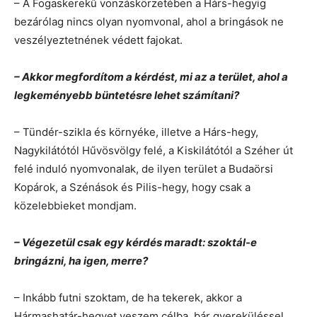
– A Fogaskerekű vonzáskörzetében a Hárs-hegyig
bezárólag nincs olyan nyomvonal, ahol a bringások ne
veszélyeztetnének védett fajokat.
– Akkor megfordítom a kérdést, mi az a terület, ahol a
legkeményebb büntetésre lehet számítani?
– Tündér-szikla és környéke, illetve a Hárs-hegy,
Nagykilátótól Hűvösvölgy felé, a Kiskilátótól a Széher út
felé induló nyomvonalak, de ilyen terület a Budaörsi
Kopárok, a Szénások és Pilis-hegy, hogy csak a
közelebbieket mondjam.
– Végezetül csak egy kérdés maradt: szoktál-e
bringázni, ha igen, merre?
– Inkább futni szoktam, de ha tekerek, akkor a
Hármashatár-hegyet veszem célba, bár gyereküléssel