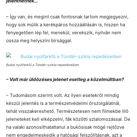
jelenthetnek…
– Így van, és megint csak fontosnak tartom megjegyezni,
hogy sok múlik a kerékpáros hozzáállásán is, hiszen ha
fenyegetően lép fel, menekül, verekszik, nyilván nem
ússza meg helyszíni bírsággal.
Budai nyúlfarkfű a Tündér-szikla repedéseiben
– Volt már üldözéses jelenet esetleg a közelmúltban?
– Tudomásom szerint volt. Az ilyen esetekről mindig
készül jelentés is a természetvédelmi őrszolgálatnál,
tehát visszakereshető. Természetesen nem filmekbe illő
jeleneteket kell elképzelni, fák közötti szlalomozással. De
ha valaki azonosíthatatlanul a bukósisak mögé rejtőzve
nem engedelmeskedik a hatósági felszólításnak, azt a