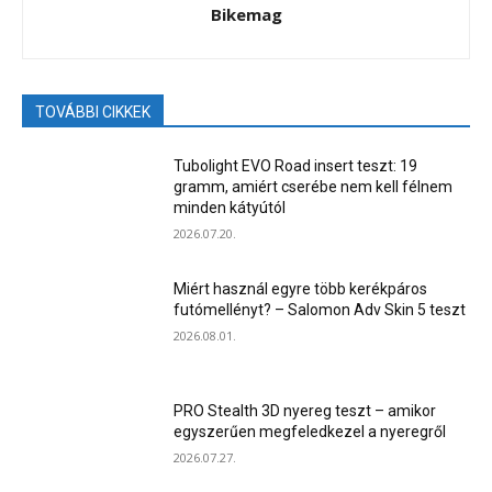
Bikemag
TOVÁBBI CIKKEK
Tubolight EVO Road insert teszt: 19
gramm, amiért cserébe nem kell félnem
minden kátyútól
2026.07.20.
Miért használ egyre több kerékpáros
futómellényt? – Salomon Adv Skin 5 teszt
2026.08.01.
PRO Stealth 3D nyereg teszt – amikor
egyszerűen megfeledkezel a nyeregről
2026.07.27.