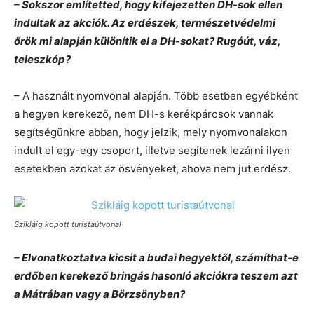
– Sokszor említetted, hogy kifejezetten DH-sok ellen
indultak az akciók. Az erdészek, természetvédelmi
őrök mi alapján különítik el a DH-sokat? Rugóút, váz,
teleszkóp?
– A használt nyomvonal alapján. Több esetben egyébként
a hegyen kerekező, nem DH-s kerékpárosok vannak
segítségünkre abban, hogy jelzik, mely nyomvonalakon
indult el egy-egy csoport, illetve segítenek lezárni ilyen
esetekben azokat az ösvényeket, ahova nem jut erdész.
Szikláig kopott turistaútvonal
– Elvonatkoztatva kicsit a budai hegyektől, számíthat-e
erdőben kerekező bringás hasonló akciókra teszem azt
a Mátrában vagy a Börzsönyben?