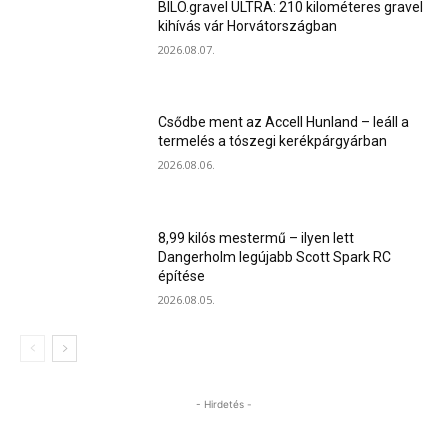
BILO.gravel ULTRA: 210 kilométeres gravel
kihívás vár Horvátországban
2026.08.07.
Csődbe ment az Accell Hunland – leáll a
termelés a tószegi kerékpárgyárban
2026.08.06.
8,99 kilós mestermű – ilyen lett
Dangerholm legújabb Scott Spark RC
építése
2026.08.05.
- Hirdetés -