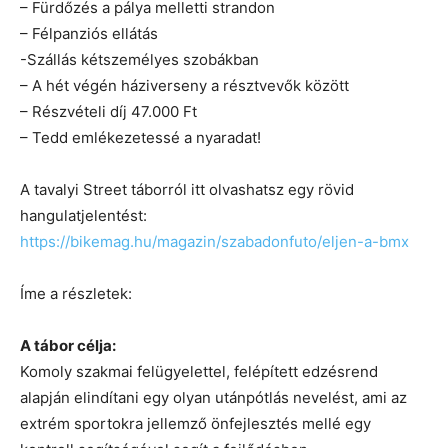
– Fürdőzés a pálya melletti strandon
– Félpanziós ellátás
-Szállás kétszemélyes szobákban
– A hét végén háziverseny a résztvevők között
– Részvételi díj 47.000 Ft
– Tedd emlékezetessé a nyaradat!
A tavalyi Street táborról itt olvashatsz egy rövid
hangulatjelentést:
https://bikemag.hu/magazin/szabadonfuto/eljen-a-bmx
Íme a részletek:
A tábor célja:
Komoly szakmai felügyelettel, felépített edzésrend
alapján elindítani egy olyan utánpótlás nevelést, ami az
extrém sportokra jellemző önfejlesztés mellé egy