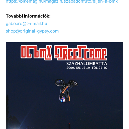
https://bikemag.hu/magazin/szabadonfuto/eljen-a-bmx
További információk:
gaboard@t-email.hu
shop@original-gypsy.com