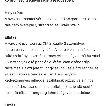
kontroll segítségével segít a fejlődésben.
Helyszíne:
A százhalombattai Városi Szabadidő Központ területén
található skatepark, strand és az Oktán szálló.
Ellátás:
A városközpontban az Oktán szálló 2 személyes
szobáiban van az elhelyezés. A szobákban általában tv,
hűtőszekrény is van és természetesen ágynemű huzattal.
Ők biztosítják a félpanziós ellátást, amit a tábor díja
tartalmaz. Ez azt jelenti, hogy az indulás előtti reggeli és
az esti vacsora rendezve van. De a pályára
kedvezményes jelleggel szállítanak pizzát, valamint a
szomszédos strandon, ahol feltételezett jó idő esetén
sok időt töltünk rengeteg lehetőség, van ebédelésre.
Edzés: