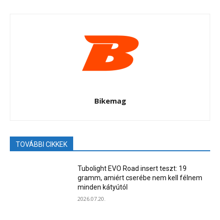
Bikemag
TOVÁBBI CIKKEK
Tubolight EVO Road insert teszt: 19
gramm, amiért cserébe nem kell félnem
minden kátyútól
2026.07.20.