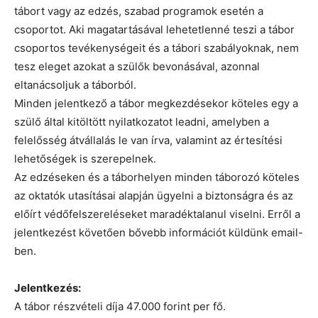
tábort vagy az edzés, szabad programok esetén a
csoportot. Aki magatartásával lehetetlenné teszi a tábor
csoportos tevékenységeit és a tábori szabályoknak, nem
tesz eleget azokat a szülők bevonásával, azonnal
eltanácsoljuk a táborból.
Minden jelentkező a tábor megkezdésekor köteles egy a
szülő által kitöltött nyilatkozatot leadni, amelyben a
felelősség átvállalás le van írva, valamint az értesítési
lehetőségek is szerepelnek.
Az edzéseken és a táborhelyen minden táborozó köteles
az oktatók utasításai alapján ügyelni a biztonságra és az
előírt védőfelszereléseket maradéktalanul viselni. Erről a
jelentkezést követően bővebb információt küldünk email-
ben.
Jelentkezés:
A tábor részvételi díja 47.000 forint per fő.