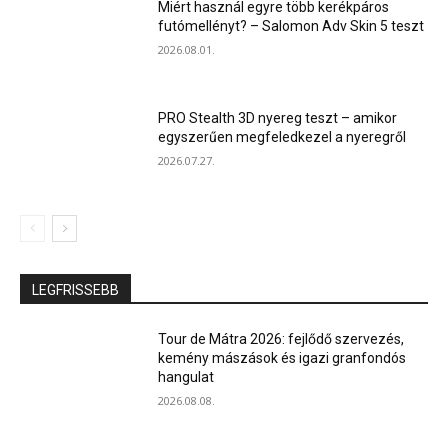
Miért használ egyre több kerékpáros
futómellényt? – Salomon Adv Skin 5 teszt
2026.08.01.
PRO Stealth 3D nyereg teszt – amikor
egyszerűen megfeledkezel a nyeregről
2026.07.27.
LEGFRISSEBB
Tour de Mátra 2026: fejlődő szervezés,
kemény mászások és igazi granfondós
hangulat
2026.08.08.