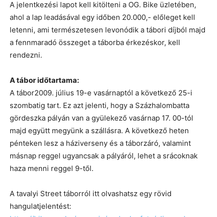
A jelentkezési lapot kell kitölteni a OG. Bike üzletében,
ahol a lap leadásával egy időben 20.000,- előleget kell
letenni, ami természetesen levonódik a tábori díjból majd
a fennmaradó összeget a táborba érkezéskor, kell
rendezni.
A tábor időtartama:
A tábor2009. július 19-e vasárnaptól a következő 25-i
szombatig tart. Ez azt jelenti, hogy a Százhalombatta
gördeszka pályán van a gyülekező vasárnap 17. 00-tól
majd együtt megyünk a szállásra. A következő heten
pénteken lesz a háziverseny és a táborzáró, valamint
másnap reggel ugyancsak a pályáról, lehet a srácoknak
haza menni reggel 9-től.
A tavalyi Street táborról itt olvashatsz egy rövid
hangulatjelentést: