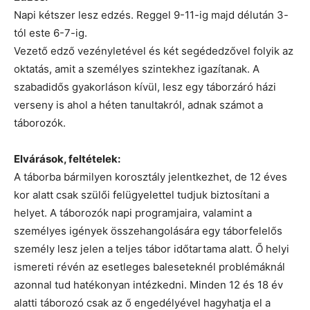
Napi kétszer lesz edzés. Reggel 9-11-ig majd délután 3-
tól este 6-7-ig.
Vezető edző vezényletével és két segédedzővel folyik az
oktatás, amit a személyes szintekhez igazítanak. A
szabadidős gyakorláson kívül, lesz egy táborzáró házi
verseny is ahol a héten tanultakról, adnak számot a
táborozók.
Elvárások, feltételek:
A táborba bármilyen korosztály jelentkezhet, de 12 éves
kor alatt csak szülői felügyelettel tudjuk biztosítani a
helyet. A táborozók napi programjaira, valamint a
személyes igények összehangolására egy táborfelelős
személy lesz jelen a teljes tábor időtartama alatt. Ő helyi
ismereti révén az esetleges baleseteknél problémáknál
azonnal tud hatékonyan intézkedni. Minden 12 és 18 év
alatti táborozó csak az ő engedélyével hagyhatja el a