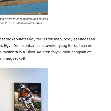
ja a nemzetközi szinten igen sikeres
Vienna 2010-es Madison futamában
a csarnoképületet úgy tervezték meg, hogy esetlegesen
yen. Egyelőre azonban ez a tevékenység Európában nem
s továbbra is a Távol-Keleten folyik, mint ahogyan az
en megszokott.