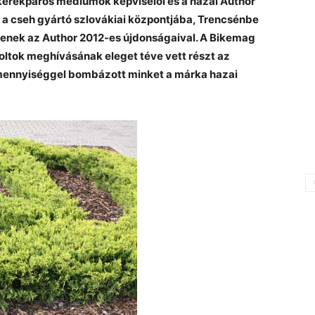
 kerékpáros médiumok képviselői és a hazai Author
a cseh gyártó szlovákiai központjába, Trencsénbe
enek az Author 2012-es újdonságaival. A Bikemag
boltok meghívásának eleget téve vett részt az
mennyiséggel bombázott minket a márka hazai