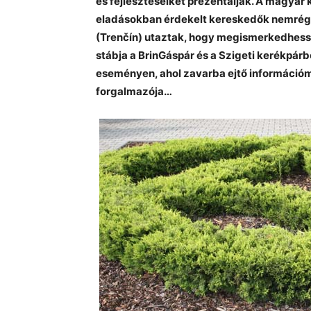
es fejlesztéseiket prezentálják. A magyar
eladásokban érdekelt kereskedők nemrég 
(Trenčín) utaztak, hogy megismerkedhess
stábja a BrinGáspár és a Szigeti kerékpár
eseményen, ahol zavarba ejtő információ
forgalmazója…