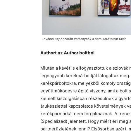
További szponzorált versenyzők a bemutatóterem falán
Authort az Author boltból
Miután a kávét is elfogyasztottuk a szlovák
legnagyobb kerékpárboltját látogattuk meg. 
kerékpárboltokra, melyekből komoly országo
együttműködésre építő viszony, ami a bolt 
kiemelt kiszolgálásban részesülnek a gyártó
árukészlettel kapcsolatos követelmények va
kerékpármárkát nem forgalmaznak. A trencs
(Specialized) jelentett. Hogy miért éri meg
partnerüzletének lenni? Elsősorban azért, 