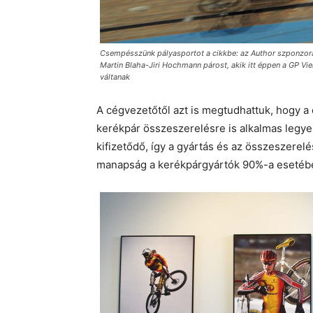
Csempésszünk pályasportot a cikkbe: az Author szponzorál
Martin Blaha-Jiri Hochmann párost, akik itt éppen a GP 
váltanak
A cégvezetőtől azt is megtudhattuk, hogy 
kerékpár összeszerelésre is alkalmas leg
kifizetődő, így a gyártás és az összeszerelé
manapság a kerékpárgyártók 90%-a esetéb