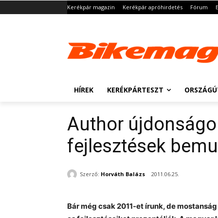
Kerékpár magazin
Kerékpár apróhirdetés
Fórum
HÍREK
KERÉKPÁRTESZT
ORSZÁGÚ
Author újdonságok
fejlesztések bemu
Szerző:
Horváth Balázs
2011.06.25.
Bár még csak 2011-et írunk, de mostanság 