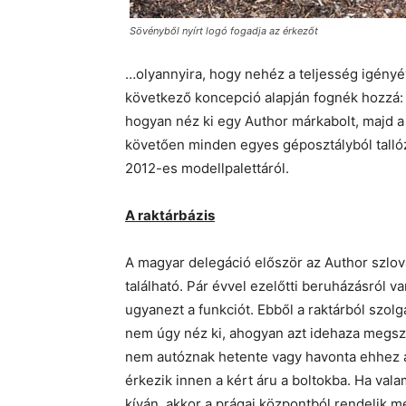
Sövényből nyírt logó fogadja az érkezőt
…olyannyira, hogy nehéz a teljesség igényév
következő koncepció alapján fognék hozzá: 
hogyan néz ki egy Author márkabolt, majd a 
követően minden egyes géposztályból talló
2012-es modellpalettáról.
A raktárbázis
A magyar delegáció először az Author szlov
található. Pár évvel ezelőtti beruházásról v
ugyanezt a funkciót. Ebből a raktárból szolgá
nem úgy néz ki, ahogyan azt idehaza megs
nem autóznak hetente vagy havonta ehhez az
érkezik innen a kért áru a boltokba. Ha va
kíván, akkor a prágai központból rendelik m