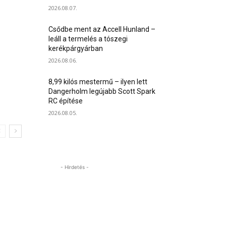
2026.08.07.
Csődbe ment az Accell Hunland –
leáll a termelés a tószegi
kerékpárgyárban
2026.08.06.
8,99 kilós mestermű – ilyen lett
Dangerholm legújabb Scott Spark
RC építése
2026.08.05.
- Hirdetés -