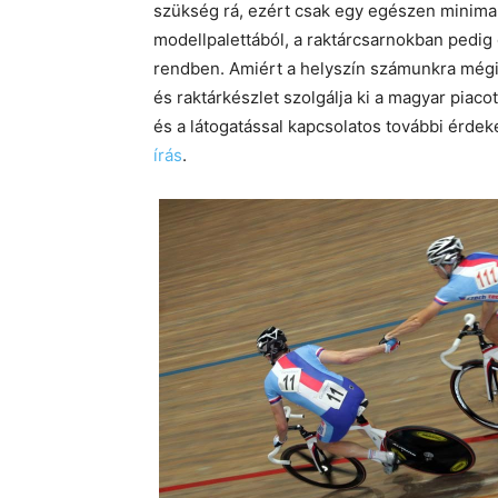
szükség rá, ezért csak egy egészen minimal
modellpalettából, a raktárcsarnokban pedi
rendben. Amiért a helyszín számunkra mégis
és raktárkészlet szolgálja ki a magyar piaco
és a látogatással kapcsolatos további érdek
írás
.