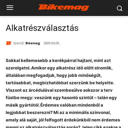
Alkatrészválasztás
Szerző:
Bikemag
2009.06.09.
Sokkal kellemesebb a kerékpárral hajtani, mint azt
szerelgetni. Amikor egy alkatrész idő előtt elromlik,
általában megfogadjuk, hogy jobb minőségűt,
tartósabbat, megbízhatóbbat szerzünk be helyette.
Viszont az árcédulával szembesülve sokszor a terv
füstbe megy: veszünk egy hasonló szintűt – talán egy
másik gyártótól. Érdemes valóban mindenből a
legjobbat beszerezni? Mi az a minimális színvonal,
amely alá saját, jól felfogott érdekünkből nem érdemes
menni az alkatrészválasztás során? Jelen cikk ezekre a