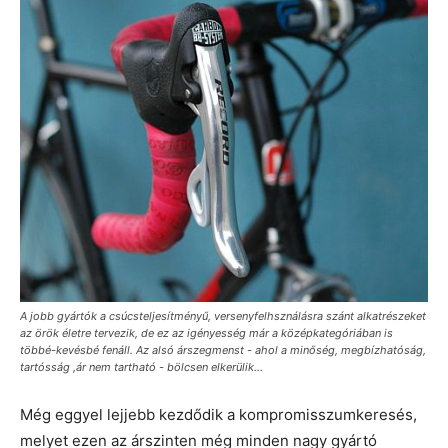
A jobb gyártók a csúcsteljesítményű, versenyfelhsználásra szánt alkatrészeket
az örök életre tervezik, de ez az igényesség már a középkategóriában is
többé-kevésbé fenáll. Az alsó árszegmenst - ahol a minőség, megbízhatóság,
tartósság ,ár nem tartható - bölcsen elkerülik...
Még eggyel lejjebb kezdődik a kompromisszumkeresés,
melyet ezen az árszinten még minden nagy gyártó