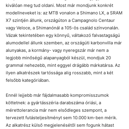
kiválóan meg tud oldani. Most már mondjunk konkrét
modellneveket is: az MTB vonalon a Shimano LX, a SRAM
X7 szintjén állunk, országúton a Campagnolo Centaur
vagy Veloce, a Shimanónál a 105-ös család színvonalán.
Vázak tekintetében egy könnyű, váltakozó falvastagságú
alumodellel állunk szemben, az országúti karbonvilla már
alunyakas, a kormány- vagy nyeregszár már nem a
legjobb minőségű alapanyagból készül, mondjuk 20
grammal nehezebb, mint eggyel drágább márkatársa. Az
ilyen alkatrészek tartóssága alig rosszabb, mint a két
felsőbb kategóriában.
Ennél lejjebb már fájdalmasabb kompromisszumok
köttetnek: a gyártásszéria darabszáma óriási, a
mérettolerancia már nem elsődleges szempont, a
tervezett futásteljesítményt sem 10.000 km-ben mérik.
Az alkatrész külső megjelenésétől sem fogunk hátast