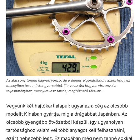
Az alacsony tömeg nagyon vonzó, de érdemes elgondolkodni azon, hogy ez
mennyiben tesz minket gyorsabbá, illetve az ára hogyan viszonyul a
teljesítményhez, mennyire lesz tartós, megbízható társunk...
Vegyünk két hajtókart alapul: ugyanaz a cég az olcsóbb
modellt Kínában gyártja, míg a drágábbat Japánban. Az
olcsóbb gyengébb ötvözetből készül, így ugyanolyan
tartóssághoz valamivel több anyagot kell felhasználni,
ezért nehezebb lesz. Ez magában még nem tenné sokkal