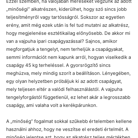
Ezzel szemben, ha valójában méréseket végzünk az adott
„minőségi” alkatrészen, kiderülhet, hogy szó sincs jobb
teljesítményről vagy tartósságról. Sokszor az egyetlen
erény, amit még ezek után is fel tud mutatni az alkatrész,
hogy megjelenése esztétikailag előnyösebb. De akkor mi
van a vajpuha ipari csapágyazással? Sajnos, amikor
megforgatjuk a tengelyt, nem terheljük a csapágyakat,
semmi információt nem kapunk arról, hogyan viselkedik a
csapágy 45 kg terheléssel. A gyorsrögzítő sincs
meghúzva, mely mindig szorít a beállításon. Lényegében,
egy olyan helyzetben próbáljuk ki az adott csapágyat,
mely teljesen eltér a valódi felhasználástól. A vajpuha
tengelyforgástól függetlenül, ez lehet akár a legrosszabb
csapágy, ami valaha volt a kerékpárunkon.
A „minőség” fogalmat sokkal szűkebb értelemben kellene
használni ahhoz, hogy ne veszítse el eredeti értelmét. A
minőség jelentse azt, hogy az alkatrész teljes mértékben