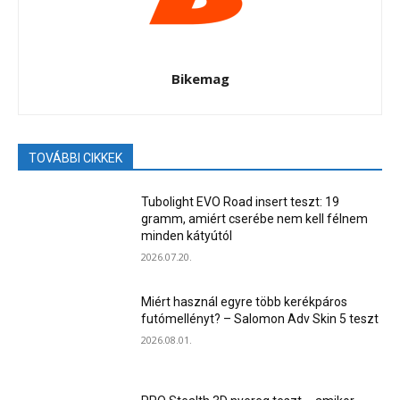
Bikemag
TOVÁBBI CIKKEK
Tubolight EVO Road insert teszt: 19
gramm, amiért cserébe nem kell félnem
minden kátyútól
2026.07.20.
Miért használ egyre több kerékpáros
futómellényt? – Salomon Adv Skin 5 teszt
2026.08.01.