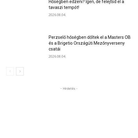
Hőségben edzeni? Igen, de felejtsd el a
tavaszi tempót!
2026.08.04.
Perzselő hőségben dőltek el a Masters OB
és a Brigetio Országúti Mezőnyverseny
csatái
2026.08.04.
- Hirdetés -