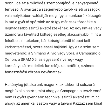
dobni, de ez a működés szempontjából elhanyagolható
tényező. A gyártást a szegényebb távol-keleti országok
valamelyikében valósítják meg, így a munkaerő költségén
is tud a gyártó spórolni: az ár így már csak töredéke a
legmagasabb szintű alkatrészekének. Az egy km-re vagy
üzemórára kivetített költség esetleg alacsonyabb, mint a
felsőbb szintekeken, bár kétségtelenül többet kell
karbantartással, szereléssel bajlódni. Így ez a szint sem
megvetendő: a Shimano Alivio vagy Sora, a Campagnolo
Xenon, a SRAM X5, az egyszerű nyereg- vagy
kormányszár-modellek funkciójukat betöltik, számos
felhasználási körben beválhatnak.
Ha tényleg jót akarunk magunknak, akkor itt célszerű
meghúzni a határt, mint ahogy a Campagnolo teszi: ennél
nem is gyárt gyengébb technikai szintű alkatrészt, mint
ahogy az amerikai Easton vagy a tajvani Pazzaz sem kínál