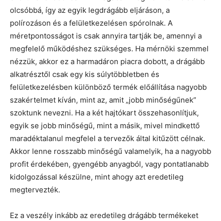
olcsóbbá, így az egyik legdrágább eljáráson, a
polírozáson és a felületkezelésen spórolnak. A
méretpontosságot is csak annyira tartják be, amennyi a
megfelelő működéshez szükséges. Ha mérnöki szemmel
nézzük, akkor ez a harmadáron piacra dobott, a drágább
alkatrésztől csak egy kis súlytöbbletben és
felületkezelésben különböző termék előállítása nagyobb
szakértelmet kíván, mint az, amit „jobb minőségűnek”
szoktunk nevezni. Ha a két hajtókart összehasonlítjuk,
egyik se jobb minőségű, mint a másik, mivel mindkettő
maradéktalanul megfelel a tervezők által kitűzött célnak.
Akkor lenne rosszabb minőségű valamelyik, ha a nagyobb
profit érdekében, gyengébb anyagból, vagy pontatlanabb
kidolgozással készülne, mint ahogy azt eredetileg
megtervezték.
Ez a veszély inkább az eredetileg drágább termékeket