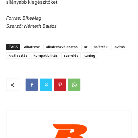
silányabb kiegészítőket.
Forrás: BikeMag
Szerző: Németh Balázs
TAGS
alkatrész
alkatrészválasztás
ár
ár/érték
javítás
kiválasztás
kompatibilitás
szerelés
tuning