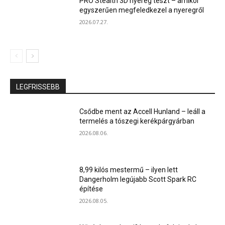
PRO Stealth 3D nyereg teszt – amikor
egyszerűen megfeledkezel a nyeregről
2026.07.27.
LEGFRISSEBB
Csődbe ment az Accell Hunland – leáll a
termelés a tószegi kerékpárgyárban
2026.08.06.
8,99 kilós mestermű – ilyen lett
Dangerholm legújabb Scott Spark RC
építése
2026.08.05.