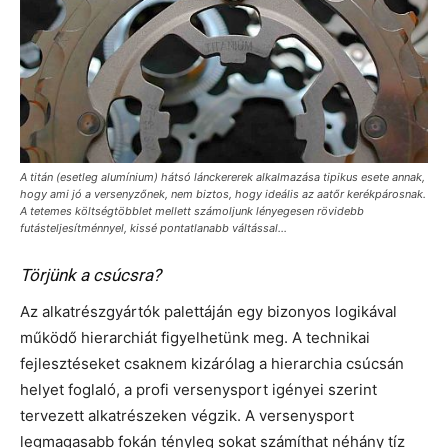
A titán (esetleg alumínium) hátsó lánckererek alkalmazása tipikus esete annak,
hogy ami jó a versenyzőnek, nem biztos, hogy ideális az aatőr kerékpárosnak.
A tetemes költségtöbblet mellett számoljunk lényegesen rövidebb
futásteljesítménnyel, kissé pontatlanabb váltással...
Törjünk a csúcsra?
Az alkatrészgyártók palettáján egy bizonyos logikával
működő hierarchiát figyelhetünk meg. A technikai
fejlesztéseket csaknem kizárólag a hierarchia csúcsán
helyet foglaló, a profi versenysport igényei szerint
tervezett alkatrészeken végzik. A versenysport
legmagasabb fokán tényleg sokat számíthat néhány tíz