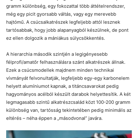
gramm különbség, egy fokozattal több áttételrendszer,
még egy picit gyorsabb váltás, vagy egy merevebb
hajtómű. A csúcsalkatrészek legfeljebb attól lesznek
tartósabbak, hogy jobb alapanyagból készülnek, de pont
ez ellen dolgozik a mániákus súlycsökkentés.
A hierarchia második szintjén a legigényesebb
félprofi/amatőr felhasználásra szánt alkatrészek állnak.
Ezek a csúcsmodellek majdnem minden technikai
vívmányát felvonultatják, legfeljebb egy-egy karbonelem
helyett alumíniumot kapnak, a titáncsavarokat pedig
hagyományos acélból készült darabok helyettesítik. A két
legmagasabb szintű alkatrészcsalád közt 100-200 gramm
különbség van, tartósság tekintetében pedig minimális az
eltérés – néha éppen a „másodvonal” javára.