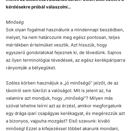
kérdésekre próbál válaszolni…
Minőség
Sok olyan fogalmat használunk a mindennapi beszédben,
melyet, ha nem határozunk meg egész pontosan, teljes
mértékben értelmüket vesztik. Azt hisszük, hogy
egyszerű gondolatokat fejeznek ki, de tévedünk. Sajnos
az ilyen terminológiai tévedések, az egész kerékpáriparra
rányomják a bélyegüket.
Széles körben használjuk a „jó minőségű” jelzőt, de az
távolról sem tükrözi a valóságot. Mit is jelent az, ha
valamire azt mondjuk, hogy „minőségi”? Milyen más
szóval lehetne leírni azt az érzést, amikor megforgatunk
egy drága ipari csapágyas kerékagyat, és megérezzük azt
a bizonyos, vajpuha mozgást? Első szavunk: kiváló
minőség! Ezzel a kifejezéssel többet akarunk mondani,