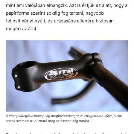
mint ami valójában elhangzik. Azt is értjük ez alatt, hogy a
papírforma szerint sokáig fog tartani, nagyobb
teljesítményt nyújt, és drágasága ellenére biztosan
megéri az árát.
A középkategória manapság megbízhatóságot és elfogadható súlyt jelent:
sokak számára itt húzható meg az ésszerűség határa...