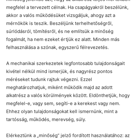
megfelel a tervezett célnak. Ha csapágyakról beszélünk,
akkor a valós működésüket vizsgáljuk, ahogy azt a
mérnökök is teszik. Beszéljünk terhelhetőségről,
súrlódásról, tömítésről, és ne említsük a minőség
fogalmát, ha nem ezeket értjük ez alatt. Minden más
felhasználása a szónak, egyszerű félrevezetés.
A mechanikai szerkezetek legfontosabb tulajdonságait
kivétel nélkül mind ismerjük, és nagyrész pontos
méréseket tudunk rajtuk végezni. Ezzel
meghatározhatjuk, miként működik majd az adott
alkatrész a valós körülmények között. Eldönthetjük, hogy
megfelel-e, vagy sem, segíti-e a kerekest vagy nem.
Ehhez olyan tulajdonságokat kell ismernünk, mint a
tartósság, működés, merevség, súly.
Elérkeztünk a „minőség” jelző fordított használatához: az