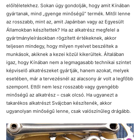
előítéletekhez. Sokan úgy gondolják, hogy amit Kínában
gyártanak, mind „gyenge minőségű” termék. Mitől lenne
az rosszabb, mint az, amit Japánban vagy az Egyesült
Államokban készítettek? Ha az alkatrész megfelel a
gyártmányleírásokban rögzített értékeknek, akkor
teljesen mindegy, hogy milyen nyelvet beszéltek a
munkások, akiknek a kezei közül kikerültek. Általában
igaz, hogy Kínában nem a legmagasabb technikai szintet
képviselő alkatrészeket gyártják, hanem azokat, melyek
esetében, már a tervezésnél az alacsony ár volt a legfőbb
szempont. Ettől nem lesz rosszabb vagy gyengébb
minőségű az alkatrész – csak olcsó. Ha ugyanezt a
takarékos alkatrészt Svájcban készítenék, akkor
ugyanolyan minőségű lenne, csak valószínűleg drágább.