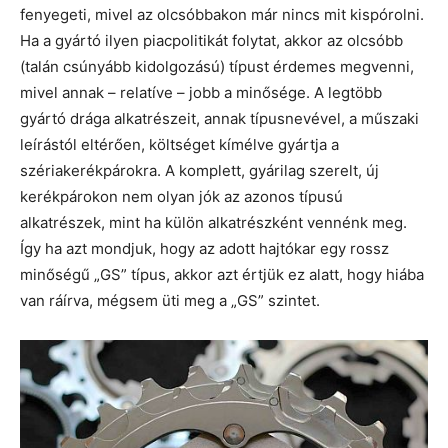
fenyegeti, mivel az olcsóbbakon már nincs mit kispórolni.
Ha a gyártó ilyen piacpolitikát folytat, akkor az olcsóbb
(talán csúnyább kidolgozású) típust érdemes megvenni,
mivel annak – relatíve – jobb a minősége. A legtöbb
gyártó drága alkatrészeit, annak típusnevével, a műszaki
leírástól eltérően, költséget kímélve gyártja a
szériakerékpárokra. A komplett, gyárilag szerelt, új
kerékpárokon nem olyan jók az azonos típusú
alkatrészek, mint ha külön alkatrészként vennénk meg.
Így ha azt mondjuk, hogy az adott hajtókar egy rossz
minőségű „GS” típus, akkor azt értjük ez alatt, hogy hiába
van ráírva, mégsem üti meg a „GS” szintet.