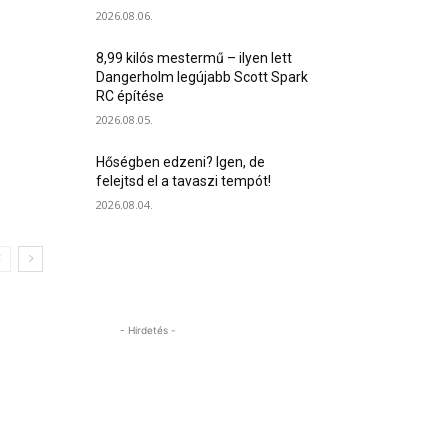
2026.08.06.
8,99 kilós mestermű – ilyen lett
Dangerholm legújabb Scott Spark
RC építése
2026.08.05.
Hőségben edzeni? Igen, de
felejtsd el a tavaszi tempót!
2026.08.04.
- Hirdetés -