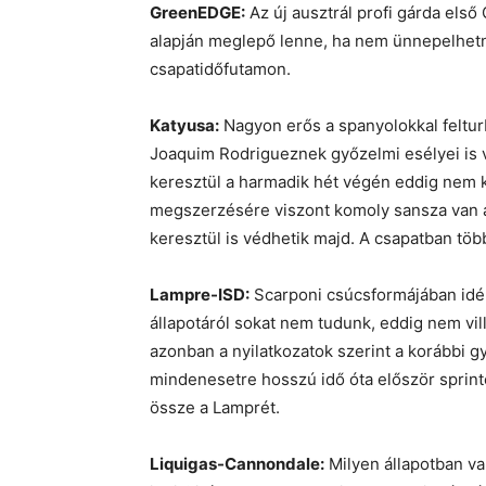
GreenEDGE:
Az új ausztrál profi gárda első
alapján meglepő lenne, ha nem ünnepelhetn
csapatidőfutamon.
Katyusa:
Nagyon erős a spanyolokkal felturb
Joaquim Rodrigueznek győzelmi esélyei is v
keresztül a harmadik hét végén eddig nem k
megszerzésére viszont komoly sansza van a
keresztül is védhetik majd. A csapatban tö
Lampre-ISD:
Scarponi csúcsformájában idé
állapotáról sokat nem tudunk, eddig nem vil
azonban a nyilatkozatok szerint a korábbi g
mindenesetre hosszú idő óta először sprinter
össze a Lamprét.
Liquigas-Cannondale:
Milyen állapotban v