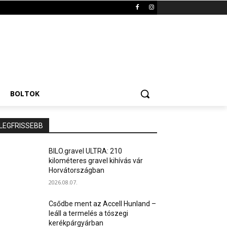
BOLTOK
LEGFRISSEBB
BILO.gravel ULTRA: 210
kilométeres gravel kihívás vár
Horvátországban
2026.08.07.
Csődbe ment az Accell Hunland –
leáll a termelés a tószegi
kerékpárgyárban