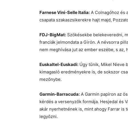
Farnese Vini-Selle Italia:
A Colnagóhoz és a
csapata szakaszsikerekre hajt majd, Pozzato
FDJ-BigMat:
Szökésekbe belekeveredni, meg
franciák jelmondata a Girón. A névsorra pil
nem meghívása jut az ember eszébe, s az,
Euskaltel-Euskadi:
Úgy tűnik, Mikel Nieve b
kimagasló eredményekre is, de sokszor cs
mezőnybe.
Garmin-Barracuda:
A Garmin papíron az öss
kérdés a versenyzők formája. Hesjedal és
akár nyerhetnének is, mint ahogy Farrar is 
legyőzni.