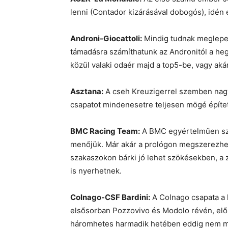
lenni (Contador kizárásával dobogós), idén
Androni-Giocattoli:
Mindig tudnak meglepet
támadásra számíthatunk az Andronitól a he
közül valaki odaér majd a top5-be, vagy aká
Asztana:
A cseh Kreuzigerrel szemben nagyo
csapatot mindenesetre teljesen mögé építet
BMC Racing Team:
A BMC egyértelműen szak
menőjük. Már akár a prológon megszerezhet
szakaszokon bárki jó lehet szökésekben, a z
is nyerhetnek.
Colnago-CSF Bardini:
A Colnago csapata a 
elsősorban Pozzovivo és Modolo révén, előb
háromhetes harmadik hetében eddig nem mu