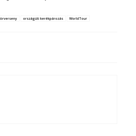
körverseny
országúti kerékpározás
WorldTour