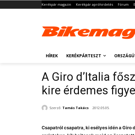
Kerékpár magazin
Kerékpár apróhirdetés
Fórum
HÍREK
KERÉKPÁRTESZT
ORSZÁGÚ
A Giro d’Italia fő
kire érdemes figye
Szerző:
Tamás Takács
2012.05.05.
Csapatról csapatra, ki esélyes idén a Giro d