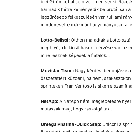
idei Girón bottal sem veri meg senki. Ráadá
harmadik hétre keményedik be brutálisan a v
legzűrösebb felkészülésén van túl, ami rán
mindenesetre már-már hagyományosan a leg
Lotto-Belisol:
Otthon maradtak a Lotto sztárj
meghívó, de kicsit hasonló érzése van az e
mire lesznek képesek a fiatalok…
Movistar Team:
Nagy kérdés, bedobják-e a 
összetettért küzdeni, ha nem, szakaszokon a
sprinteken Fran Ventoso is sikerre számíthat
NetApp:
A NetApp némi meglepetésre nyert 
mutassák meg, hogy rászolgáltak…
Omega Pharma-Quick Step:
Chicchi a spri
összetett top5-re esélyes kapitány nincs a 