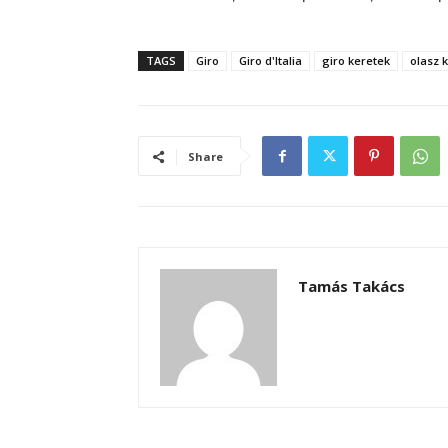
TAGS
Giro
Giro d'Italia
giro keretek
olasz 
Share
Tamás Takács