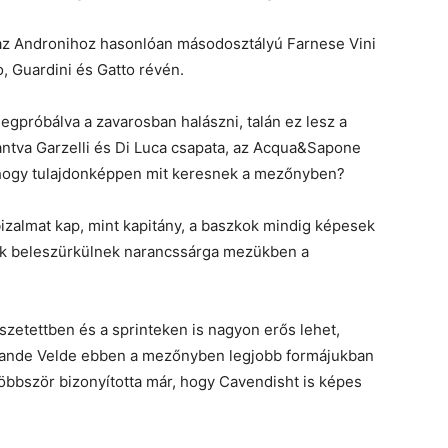
z Andronihoz hasonlóan másodosztályú Farnese Vini
, Guardini és Gatto révén.
próbálva a zavarosban halászni, talán ez lesz a
lantva Garzelli és Di Luca csapata, az Acqua&Sapone
 hogy tulajdonképpen mit keresnek a mezőnyben?
izalmat kap, mint kapitány, a baszkok mindig képesek
ak beleszürkülnek narancssárga mezükben a
zetettben és a sprinteken is nagyon erős lehet,
 Vande Velde ebben a mezőnyben legjobb formájukban
többször bizonyította már, hogy Cavendisht is képes