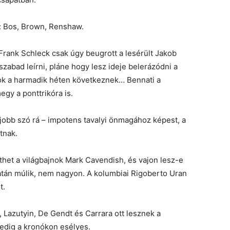
: Bos, Brown, Renshaw.
 Frank Schleck csak úgy beugrott a lesérült Jakob
zabad leírni, pláne hogy lesz ideje belerázódni a
ok a harmadik héten következnek… Bennati a
egy a ponttrikóra is.
jobb szó rá – impotens tavalyi önmagához képest, a
tnak.
het a világbajnok Mark Cavendish, és vajon lesz-e
atán múlik, nem nagyon. A kolumbiai Rigoberto Uran
t.
 Lazutyin, De Gendt és Carrara ott lesznek a
pedig a kronókon esélyes.