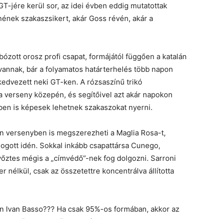
 GT-jére kerül sor, az idei évben eddig mutatottak
ének szakaszsikert, akár Goss révén, akár a
ózott orosz profi csapat, formájától függően a katalán
annak, bár a folyamatos határterhelés több napon
edvezett neki GT-ken. A rózsaszínű trikó
 verseny közepén, és segítőivel azt akár napokon
bben is képesek lehetnek szakaszokat nyerni.
n versenyben is megszerezheti a Maglia Rosa-t,
logott idén. Sokkal inkább csapattársa Cunego,
yőztes mégis a „címvédő”-nek fog dolgozni. Sarroni
 nélkül, csak az összetettre koncentrálva állította
an Ivan Basso??? Ha csak 95%-os formában, akkor az