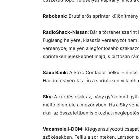
Rabobank:
Brutálerős sprinter különítmény
RadioShack-Nissan:
Bár a történet szerint
Fuglsang helyére, klasszis versenyzőt nem s
versenybe, melyen a legfontosabb szakasz
sprinteken jeleskedhet majd, s biztosan rám
Saxo Bank:
A Saxo Contador nélkül – nincs 
Haedo testvérek talán a sprinteken villantha
Sky:
A kérdés csak az, hány győzelmet gyűjt
méltó ellenfele a mezőnyben. Ha a Sky von
akár az összetettben is okozhat meglepetés
Vacansoleil-DCM:
Kiegyensúlyozott csapat,
szökésekben, Feillu a sprinteken, Larsson 