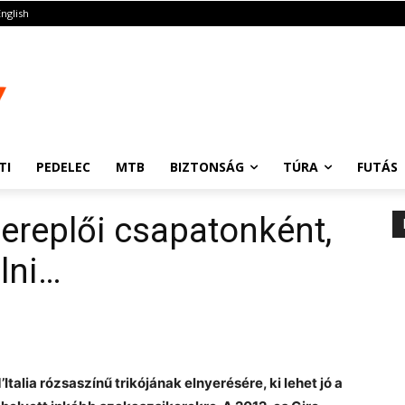
English
TI
PEDELEC
MTB
BIZTONSÁG
TÚRA
FUTÁS
szereplői csapatonként,
lni…
’Italia rózsaszínű trikójának elnyerésére, ki lehet jó a