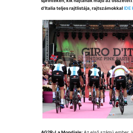
sprinteken, kik hajtanak majd az összetett
d’Italia teljes rajtlistája, rajtszámokkal
IDE
AG2R-La Mondiale:
Az első számú ember Jo