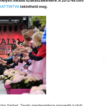
 helyett inkább szakaszsikerekre. A 2012-es Giro
 KATTINTVA
tekinthető meg.
hn Gadret. Tavaly meglepetésre negyedik tudott