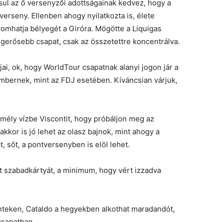
sul az ő versenyzői adottságainak kedvez, hogy a
erseny. Ellenben ahogy nyilatkozta is, élete
yomhatja bélyegét a Giróra. Mögötte a Liquigas
erősebb csapat, csak az összetettre koncentrálva.
ai, ok, hogy WorldTour csapatnak alanyi jogon jár a
mbernek, mint az FDJ esetében. Kíváncsian várjuk,
mély vízbe Viscontit, hogy próbáljon meg az
kkor is jó lehet az olasz bajnok, mint ahogy a
, sőt, a pontversenyben is elöl lehet.
szabadkártyát, a minimum, hogy vért izzadva
nteken, Cataldo a hegyekben alkothat maradandót,
csapatban.