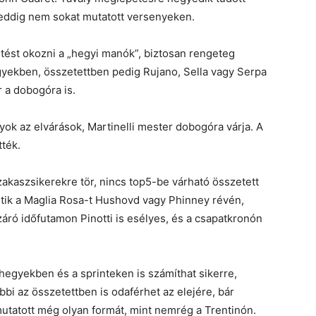
 eddig nem sokat mutatott versenyeken.
ést okozni a „hegyi manók”, biztosan rengeteg
gyekben, összetettben pedig Rujano, Sella vagy Serpa
r a dobogóra is.
k az elvárások, Martinelli mester dobogóra várja. A
ték.
aszsikerekre tör, nincs top5-be várható összetett
ik a Maglia Rosa-t Hushovd vagy Phinney révén,
áró időfutamon Pinotti is esélyes, és a csapatkronón
hegyekben és a sprinteken is számíthat sikerre,
bi az összetettben is odaférhet az elejére, bár
tatott még olyan formát, mint nemrég a Trentinón.