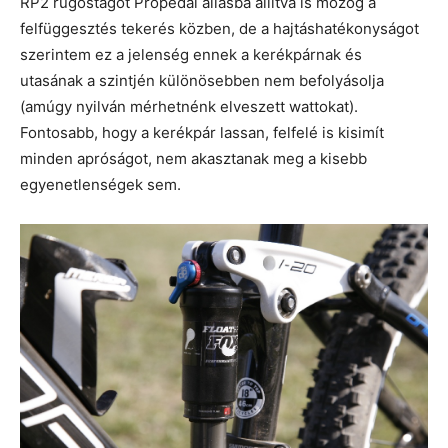
RP2 rugóstagot Propedal állásba állítva is mozog a
felfüggesztés tekerés közben, de a hajtáshatékonyságot
szerintem ez a jelenség ennek a kerékpárnak és
utasának a szintjén különösebben nem befolyásolja
(amúgy nyilván mérhetnénk elveszett wattokat).
Fontosabb, hogy a kerékpár lassan, felfelé is kisimít
minden apróságot, nem akasztanak meg a kisebb
egyenetlenségek sem.