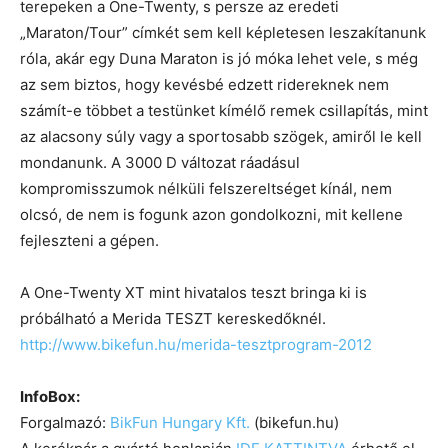
terepeken a One-Twenty, s persze az eredeti
„Maraton/Tour” címkét sem kell képletesen leszakítanunk
róla, akár egy Duna Maraton is jó móka lehet vele, s még
az sem biztos, hogy kevésbé edzett ridereknek nem
számít-e többet a testünket kímélő remek csillapítás, mint
az alacsony súly vagy a sportosabb szögek, amiről le kell
mondanunk. A 3000 D változat ráadásul
kompromisszumok nélküli felszereltséget kínál, nem
olcsó, de nem is fogunk azon gondolkozni, mit kellene
fejleszteni a gépen.
A One-Twenty XT mint hivatalos teszt bringa ki is
próbálható a Merida TESZT kereskedőknél.
http://www.bikefun.hu/merida-
tesztprogram-2012
InfoBox:
Forgalmazó:
BikFun Hungary Kft.
(bikefun.hu)