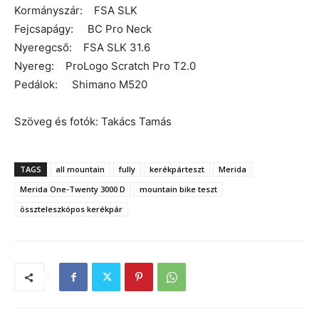
Kormányszár: FSA SLK
Fejcsapágy: BC Pro Neck
Nyeregcső: FSA SLK 31.6
Nyereg: ProLogo Scratch Pro T2.0
Pedálok: Shimano M520
Szöveg és fotók: Takács Tamás
TAGS
all mountain
fully
kerékpárteszt
Merida
Merida One-Twenty 3000 D
mountain bike teszt
összteleszkópos kerékpár