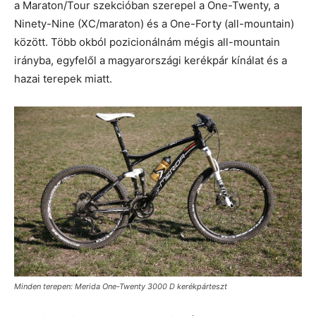
a Maraton/Tour szekcióban szerepel a One-Twenty, a
Ninety-Nine (XC/maraton) és a One-Forty (all-mountain)
között. Több okból pozicionálnám mégis all-mountain
irányba, egyfelől a magyarországi kerékpár kínálat és a
hazai terepek miatt.
Minden terepen: Merida One-Twenty 3000 D kerékpárteszt