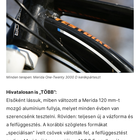
Minden terepen: Merida One-Twenty 3000 D kerékpárteszt
Hivatalosan is „TÖBB”:
Elsőként lássuk, miben változott a Merida 120 mm-t
mozgó alumínium fullyja, melyet minden évben van
szerencsénk tesztelni. Röviden: teljesen új a vázforma és
a felfüggesztés. A korábbi szögletes formákat
„speciálisan” ívelt csövek váltották fel, a felfüggesztést