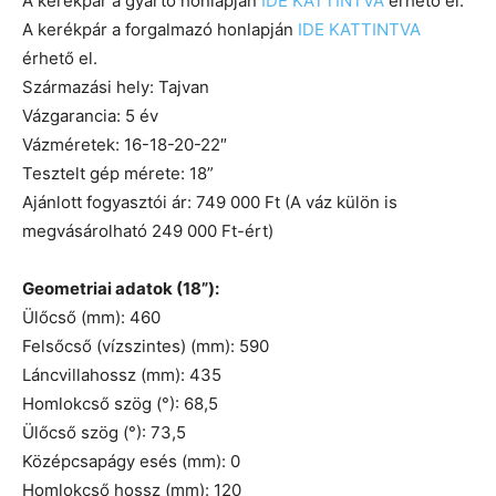
A kerékpár a gyártó honlapján
IDE KATTINTVA
érhető el.
A kerékpár a forgalmazó honlapján
IDE KATTINTVA
érhető el.
Származási hely: Tajvan
Vázgarancia: 5 év
Vázméretek: 16-18-20-22″
Tesztelt gép mérete: 18”
Ajánlott fogyasztói ár: 749 000 Ft (A váz külön is
megvásárolható 249 000 Ft-ért)
Geometriai adatok (18”):
Ülőcső (mm): 460
Felsőcső (vízszintes) (mm): 590
Láncvillahossz (mm): 435
Homlokcső szög (°): 68,5
Ülőcső szög (°): 73,5
Középcsapágy esés (mm): 0
Homlokcső hossz (mm): 120