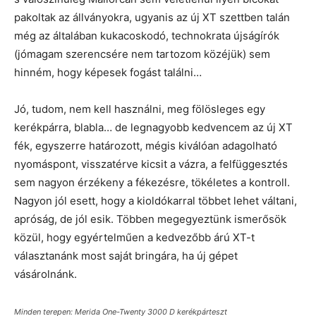
pakoltak az állványokra, ugyanis az új XT szettben talán
még az általában kukacoskodó, technokrata újságírók
(jómagam szerencsére nem tartozom közéjük) sem
hinném, hogy képesek fogást találni…
Jó, tudom, nem kell használni, meg fölösleges egy
kerékpárra, blabla… de legnagyobb kedvencem az új XT
fék, egyszerre határozott, mégis kiválóan adagolható
nyomáspont, visszatérve kicsit a vázra, a felfüggesztés
sem nagyon érzékeny a fékezésre, tökéletes a kontroll.
Nagyon jól esett, hogy a kioldókarral többet lehet váltani,
apróság, de jól esik. Többen megegyeztünk ismerősök
közül, hogy egyértelműen a kedvezőbb árú XT-t
választanánk most saját bringára, ha új gépet
vásárolnánk.
Minden terepen: Merida One-Twenty 3000 D kerékpárteszt