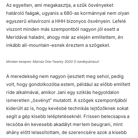
Az egyetlen, ami megakasztja, a szűk ösvényeket
határoló faágak, ugyanis a 680-as kormánnyal nem olyan
egyszerű ellavírozni a HHH bizonyos ösvényein. Lefelé
viszont minden más szempontból nagyon jól esett a
Meridával haladni, ahogy már az elején említettem, én
inkább all-mountain-esnek éreztem a szögeket.
Minden terepen: Merida One-Twenty 3000 D kerékpárteszt
A meredekség nem nagyon ijesztett meg sehol, pedig
volt, hogy gondolkozóba estem, például az előbb említett
ride alkalmával, amikor Jani egy sziklás hegyoldalon
ismeretlen „ösvényt” mutatott. A szögek szempontjából
kiderült az is, hogy kevésbé technikás lejtőzőknek sokat
segít a gép kisebb leléptetéseknél. Frissen belecsapva a
lecsóba én kevesebb akadályt mertem beugrani, mint
ahány előtt lelassítottam, de szerencsére azok a kisebb