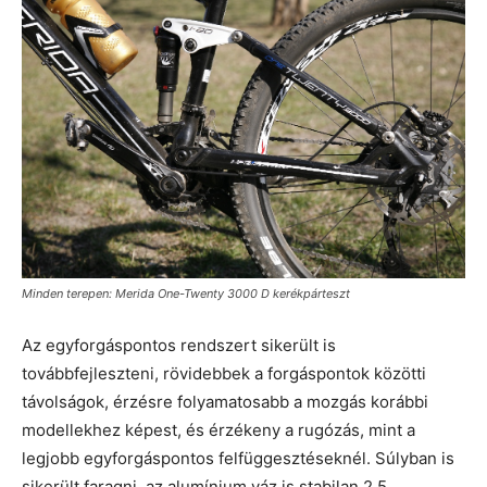
Minden terepen: Merida One-Twenty 3000 D kerékpárteszt
Az egyforgáspontos rendszert sikerült is
továbbfejleszteni, rövidebbek a forgáspontok közötti
távolságok, érzésre folyamatosabb a mozgás korábbi
modellekhez képest, és érzékeny a rugózás, mint a
legjobb egyforgáspontos felfüggesztéseknél. Súlyban is
sikerült faragni, az alumínium váz is stabilan 2,5