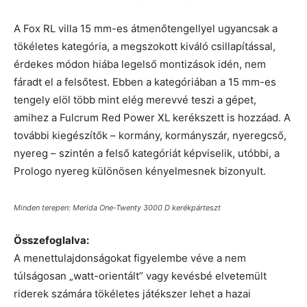
A Fox RL villa 15 mm-es átmenőtengellyel ugyancsak a
tökéletes kategória, a megszokott kiváló csillapítással,
érdekes módon hiába legelső montizások idén, nem
fáradt el a felsőtest. Ebben a kategóriában a 15 mm-es
tengely elöl több mint elég merevvé teszi a gépet,
amihez a Fulcrum Red Power XL kerékszett is hozzáad. A
további kiegészítők – kormány, kormányszár, nyeregcső,
nyereg – szintén a felső kategóriát képviselik, utóbbi, a
Prologo nyereg különösen kényelmesnek bizonyult.
Minden terepen: Merida One-Twenty 3000 D kerékpárteszt
Összefoglalva:
A menettulajdonságokat figyelembe véve a nem
túlságosan „watt-orientált” vagy kevésbé elvetemült
riderek számára tökéletes játékszer lehet a hazai