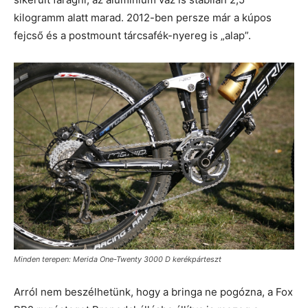
kilogramm alatt marad. 2012-ben persze már a kúpos
fejcső és a postmount tárcsafék-nyereg is „alap”.
Minden terepen: Merida One-Twenty 3000 D kerékpárteszt
Arról nem beszélhetünk, hogy a bringa ne pogózna, a Fox