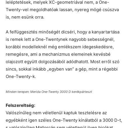
leléptetések, melyek XC-geometriával nem, a One-
Twenty-vel megoldhatóak lassan, nyereg mögé csúszva
is, nem esünk orra.
A felfüggesztés minőségét dicséri, hogy a kanyartartása
is remek lett a One-Twentynek nagyobb sebességnél,
korábbi modelleknél még emlékszem idegeskedésre,
remegésre, ami a mechanizmus elemeinek kevésbé
olajozott együtt dolgozásából adódhatott. Most erről szó
sincs, sokkal inkább „egyben van” a gép, mint a régebbi
One-Twenty-k.
Minden terepen: Merida One-Twenty 3000 D kerékpárteszt
Felszereltség:
Valószínűleg nem véletlenül kaptuk tesztelésre az
egyébként igen széles One-Twenty kínálatból a 3000 D-t,
s valószínűleg Mallorcán sem véletlenül ilyen bicókat