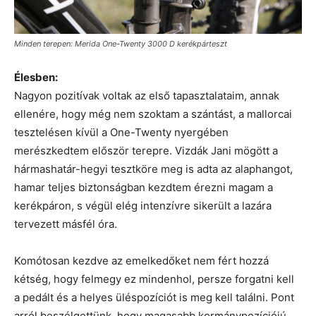
Minden terepen: Merida One-Twenty 3000 D kerékpárteszt
Élesben:
Nagyon pozitívak voltak az első tapasztalataim, annak
ellenére, hogy még nem szoktam a szántást, a mallorcai
tesztelésen kívül a One-Twenty nyergében
merészkedtem először terepre. Vizdák Jani mögött a
hármashatár-hegyi tesztköre meg is adta az alaphangot,
hamar teljes biztonságban kezdtem érezni magam a
kerékpáron, s végül elég intenzívre sikerült a lazára
tervezett másfél óra.
Komótosan kezdve az emelkedőket nem fért hozzá
kétség, hogy felmegy ez mindenhol, persze forgatni kell
a pedált és a helyes üléspozíciót is meg kell találni. Pont
arról beszélgettünk, hogy magasabb kormánypozíciójú