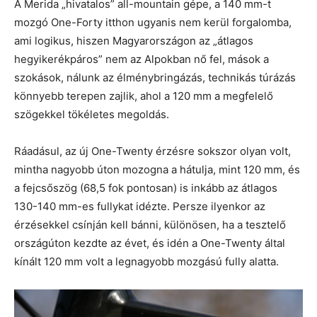
A Merida „hivatalos” all-mountain gépe, a 140 mm-t
mozgó One-Forty itthon ugyanis nem kerül forgalomba,
ami logikus, hiszen Magyarországon az „átlagos
hegyikerékpáros” nem az Alpokban nő fel, mások a
szokások, nálunk az élménybringázás, technikás túrázás
könnyebb terepen zajlik, ahol a 120 mm a megfelelő
szögekkel tökéletes megoldás.
Ráadásul, az új One-Twenty érzésre sokszor olyan volt,
mintha nagyobb úton mozogna a hátulja, mint 120 mm, és
a fejcsőszög (68,5 fok pontosan) is inkább az átlagos
130-140 mm-es fullykat idézte. Persze ilyenkor az
érzésekkel csínján kell bánni, különösen, ha a tesztelő
országúton kezdte az évet, és idén a One-Twenty által
kínált 120 mm volt a legnagyobb mozgású fully alatta.