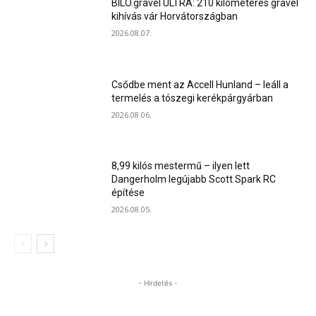
BILO.gravel ULTRA: 210 kilométeres gravel
kihívás vár Horvátországban
2026.08.07.
Csődbe ment az Accell Hunland – leáll a
termelés a tószegi kerékpárgyárban
2026.08.06.
8,99 kilós mestermű – ilyen lett
Dangerholm legújabb Scott Spark RC
építése
2026.08.05.
- Hirdetés -