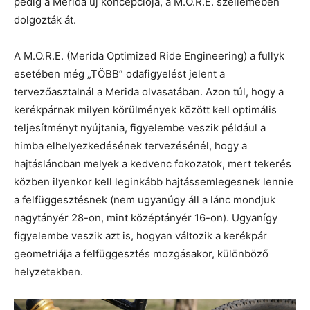
pedig a Merida új koncepciója, a M.O.R.E. szellemében
dolgozták át.
A M.O.R.E. (Merida Optimized Ride Engineering) a fullyk
esetében még „TÖBB” odafigyelést jelent a
tervezőasztalnál a Merida olvasatában. Azon túl, hogy a
kerékpárnak milyen körülmények között kell optimális
teljesítményt nyújtania, figyelembe veszik például a
himba elhelyezkedésének tervezésénél, hogy a
hajtásláncban melyek a kedvenc fokozatok, mert tekerés
közben ilyenkor kell leginkább hajtássemlegesnek lennie
a felfüggesztésnek (nem ugyanúgy áll a lánc mondjuk
nagytányér 28-on, mint középtányér 16-on). Ugyanígy
figyelembe veszik azt is, hogyan változik a kerékpár
geometriája a felfüggesztés mozgásakor, különböző
helyzetekben.