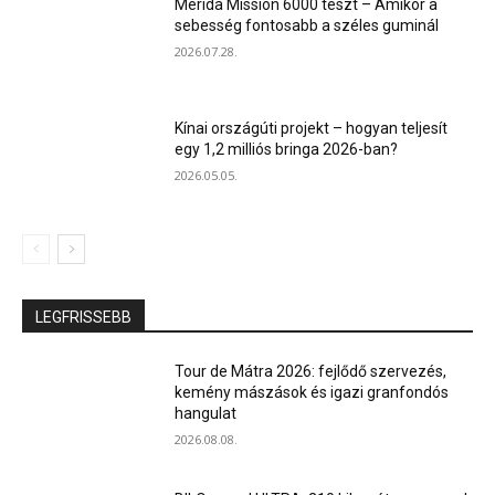
Merida Mission 6000 teszt – Amikor a
sebesség fontosabb a széles guminál
2026.07.28.
Kínai országúti projekt – hogyan teljesít
egy 1,2 milliós bringa 2026-ban?
2026.05.05.
LEGFRISSEBB
Tour de Mátra 2026: fejlődő szervezés,
kemény mászások és igazi granfondós
hangulat
2026.08.08.