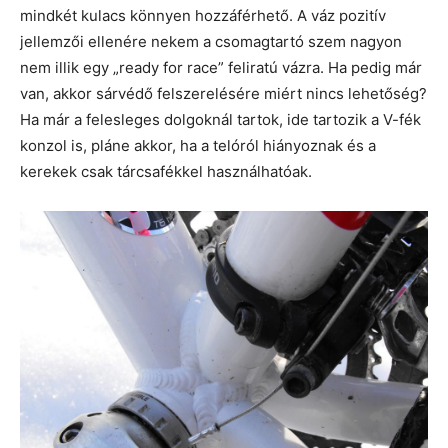
mindkét kulacs könnyen hozzáférhető. A váz pozitív
jellemzői ellenére nekem a csomagtartó szem nagyon
nem illik egy „ready for race” feliratú vázra. Ha pedig már
van, akkor sárvédő felszerelésére miért nincs lehetőség?
Ha már a felesleges dolgoknál tartok, ide tartozik a V-fék
konzol is, pláne akkor, ha a telóról hiányoznak és a
kerekek csak tárcsafékkel használhatóak.