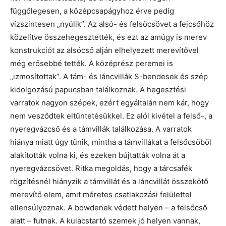
függőlegesen, a középcsapágyhoz érve pedig
vízszintesen „nyúlik”. Az alsó- és felsőcsövet a fejcsőhöz
közelítve összehegesztették, és ezt az amúgy is merev
konstrukciót az alsócső alján elhelyezett merevítővel
még erősebbé tették. A középrész peremei is
„izmosítottak”. A tám- és láncvillák S-bendesek és szép
kidolgozású papucsban találkoznak. A hegesztési
varratok nagyon szépek, ezért egyáltalán nem kár, hogy
nem vesződtek eltűntetésükkel. Ez alól kivétel a felső-, a
nyeregvázcső és a támvillák találkozása. A varratok
hiánya miatt úgy tűnik, mintha a támvillákat a felsőcsőből
alakították volna ki, és ezeken bújtatták volna át a
nyeregvázcsövet. Ritka megoldás, hogy a tárcsafék
rögzítésnél hiányzik a támvillát és a láncvillát összekötő
merevítő elem, amit méretes csatlakozási felülettel
ellensúlyoznak. A bowdenek védett helyen – a felsőcső
alatt – futnak. A kulacstartó szemek jó helyen vannak,