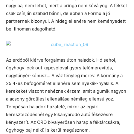
nagy baj nem lehet, mert a bringa nem kóvályog. A fékkel
csak csínján szabad bánni, de ebben a Formula jó
partnernek bizonyul. A hideg ellenére nem keményedett
be, finoman adagolható.
Az erdőből kiérve forgalmas úton haladok. Hó sehol,
úgyhogy lock out kapcsolóval gyors telómerevítés,
nagytányér-kónusz… A váz tényleg merev. A kormány a
25,4-es befogóméret ellenére sem nyeklik-nyaklik. A
kerekeket viszont nehéznek érzem, amit a gumik nagyon
alacsony gördülési ellenállása némileg ellensúlyoz.
Tempósan haladok hazafelé, mikor az egyik
kereszteződésnél egy kikanyarodó autó fékezésre
kényszerít. Az ORO bivalyerősen harap a féktárcsákra,
úgyhogy baj nélkül sikerül megúsznom.