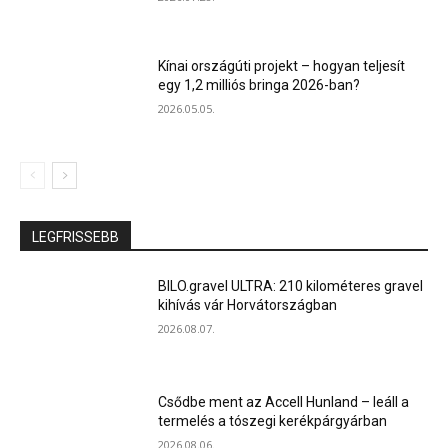
Kínai országúti projekt – hogyan teljesít
egy 1,2 milliós bringa 2026-ban?
2026.05.05.
LEGFRISSEBB
BILO.gravel ULTRA: 210 kilométeres gravel
kihívás vár Horvátországban
2026.08.07.
Csődbe ment az Accell Hunland – leáll a
termelés a tószegi kerékpárgyárban
2026.08.06.