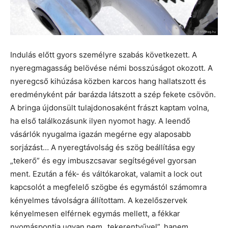
Indulás előtt gyors személyre szabás következett. A
nyeregmagasság belövése némi bosszúságot okozott. A
nyeregcső kihúzása közben karcos hang hallatszott és
eredményként pár barázda látszott a szép fekete csövön.
A bringa újdonsült tulajdonosaként frászt kaptam volna,
ha első találkozásunk ilyen nyomot hagy. A leendő
vásárlók nyugalma igazán megérne egy alaposabb
sorjázást… A nyeregtávolság és szög beállítása egy
„tekerő” és egy imbuszcsavar segítségével gyorsan
ment. Ezután a fék- és váltókarokat, valamit a lock out
kapcsolót a megfelelő szögbe és egymástól számomra
kényelmes távolságra állítottam. A kezelőszervek
kényelmesen elférnek egymás mellett, a fékkar
nyomáspontja ugyan nem „tekerentyűvel”, hanem