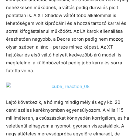
nehézkesen működnek, a váltás pedig durva és picit
pontatlan is. A XT Shadow váltót több alkalommal is
lehetőségem volt kipróbálni és a hozzá tartozó karral és
sorral kifogástalanul működött. Az LX karok ellenállása
érezhetően nagyobb, a Deore soron pedig nem mozog
olyan szépen a lánc – persze mihez képest. Az XT
hajtókar és első váltó helyett kedvezőbb árú modell is
megfelelne, a különbözetből pedig jobb karra és sorra
futotta volna.
Lejtő következik, a hó még mindig mély és egy kb. 20
centi széles keréknyomban egyensúlyozom. A villa 115
milliméteren, a csúszásokat könnyedén korrigálom, és ha
véletlenül elhagyom a nyomot, gyorsan visszatalálok. A
nagy áttételes merevségpróba egyelőre elmaradt, de