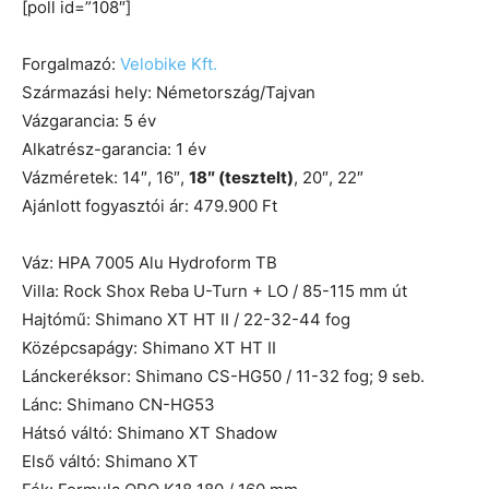
[poll id=”108″]
Forgalmazó:
Velobike Kft.
Származási hely: Németország/Tajvan
Vázgarancia: 5 év
Alkatrész-garancia: 1 év
Vázméretek: 14″, 16″,
18″ (tesztelt)
, 20″, 22″
Ajánlott fogyasztói ár: 479.900 Ft
Váz: HPA 7005 Alu Hydroform TB
Villa: Rock Shox Reba U-Turn + LO / 85-115 mm út
Hajtómű: Shimano XT HT II / 22-32-44 fog
Középcsapágy: Shimano XT HT II
Lánckeréksor: Shimano CS-HG50 / 11-32 fog; 9 seb.
Lánc: Shimano CN-HG53
Hátsó váltó: Shimano XT Shadow
Első váltó: Shimano XT