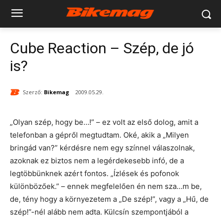
Cube Reaction – Szép, de jó
is?
Szerző:
Bikemag
2009.05.29.
„Olyan szép, hogy be…!” – ez volt az első dolog, amit a
telefonban a gépről megtudtam. Oké, akik a „Milyen
bringád van?” kérdésre nem egy színnel válaszolnak,
azoknak ez biztos nem a legérdekesebb infó, de a
legtöbbünknek azért fontos. „Ízlések és pofonok
különbözőek.” – ennek megfelelően én nem sza…m be,
de, tény hogy a környezetem a „De szép!”, vagy a „Hű, de
szép!”-nél alább nem adta. Külcsín szempontjából a