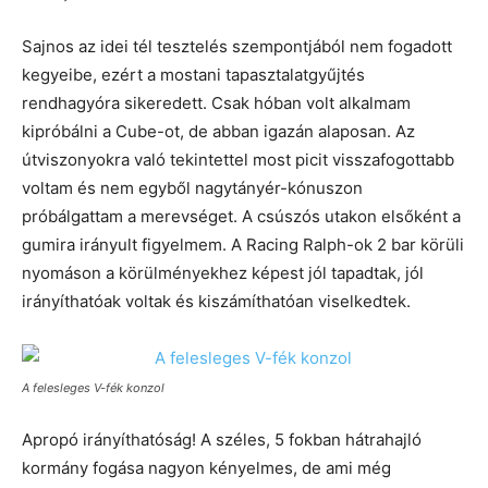
Sajnos az idei tél tesztelés szempontjából nem fogadott
kegyeibe, ezért a mostani tapasztalatgyűjtés
rendhagyóra sikeredett. Csak hóban volt alkalmam
kipróbálni a Cube-ot, de abban igazán alaposan. Az
útviszonyokra való tekintettel most picit visszafogottabb
voltam és nem egyből nagytányér-kónuszon
próbálgattam a merevséget. A csúszós utakon elsőként a
gumira irányult figyelmem. A Racing Ralph-ok 2 bar körüli
nyomáson a körülményekhez képest jól tapadtak, jól
irányíthatóak voltak és kiszámíthatóan viselkedtek.
A felesleges V-fék konzol
Apropó irányíthatóság! A széles, 5 fokban hátrahajló
kormány fogása nagyon kényelmes, de ami még