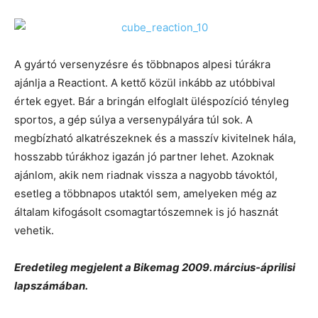
A gyártó versenyzésre és többnapos alpesi túrákra
ajánlja a Reactiont. A kettő közül inkább az utóbbival
értek egyet. Bár a bringán elfoglalt üléspozíció tényleg
sportos, a gép súlya a versenypályára túl sok. A
megbízható alkatrészeknek és a masszív kivitelnek hála,
hosszabb túrákhoz igazán jó partner lehet. Azoknak
ajánlom, akik nem riadnak vissza a nagyobb távoktól,
esetleg a többnapos utaktól sem, amelyeken még az
általam kifogásolt csomagtartószemnek is jó hasznát
vehetik.
Eredetileg megjelent a Bikemag 2009. március-áprilisi
lapszámában.