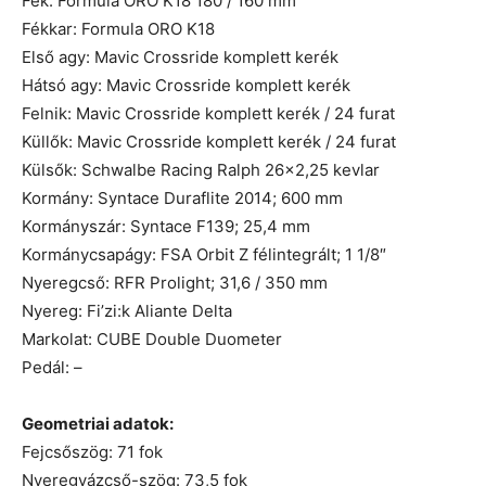
Fék: Formula ORO K18 180 / 160 mm
Fékkar: Formula ORO K18
Első agy: Mavic Crossride komplett kerék
Hátsó agy: Mavic Crossride komplett kerék
Felnik: Mavic Crossride komplett kerék / 24 furat
Küllők: Mavic Crossride komplett kerék / 24 furat
Külsők: Schwalbe Racing Ralph 26×2,25 kevlar
Kormány: Syntace Duraflite 2014; 600 mm
Kormányszár: Syntace F139; 25,4 mm
Kormánycsapágy: FSA Orbit Z félintegrált; 1 1/8″
Nyeregcső: RFR Prolight; 31,6 / 350 mm
Nyereg: Fi’zi:k Aliante Delta
Markolat: CUBE Double Duometer
Pedál: –
Geometriai adatok:
Fejcsőszög: 71 fok
Nyeregvázcső-szög: 73,5 fok