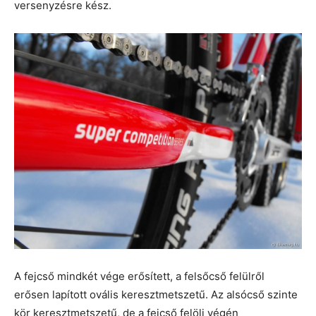
versenyzésre kész.
A fejcső mindkét vége erősített, a felsőcső felülről
erősen lapított ovális keresztmetszetű. Az alsócső szinte
kör keresztmetszetű, de a fejcső felöli végén