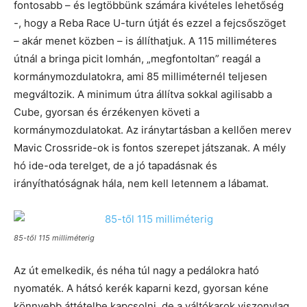
fontosabb – és legtöbbünk számára kivételes lehetőség
-, hogy a Reba Race U-turn útját és ezzel a fejcsőszöget
– akár menet közben – is állíthatjuk. A 115 milliméteres
útnál a bringa picit lomhán, „megfontoltan” reagál a
kormánymozdulatokra, ami 85 milliméternél teljesen
megváltozik. A minimum útra állítva sokkal agilisabb a
Cube, gyorsan és érzékenyen követi a
kormánymozdulatokat. Az iránytartásban a kellően merev
Mavic Crossride-ok is fontos szerepet játszanak. A mély
hó ide-oda terelget, de a jó tapadásnak és
irányíthatóságnak hála, nem kell letennem a lábamat.
85-től 115 milliméterig
Az út emelkedik, és néha túl nagy a pedálokra ható
nyomaték. A hátsó kerék kaparni kezd, gyorsan kéne
könnyebb áttételbe kapcsolni, de a váltókarok viszonylag