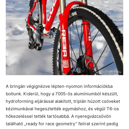
A bringán végignézve lépten-nyomon információkba
botlunk. Kiderül, hogy a 7005-ös alumíniumból készült,
hydroforming eljárással alakított, triplán húzott csöveket
kézimunkával hegesztették egymáshoz, és végül T6-os
hőkezeléssel tették tartósabbá. A nyeregvázcsövön
található „ready for race geometry” felirat szerint pedig