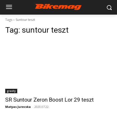
Tags
Suntour teszt
Tag:
suntour teszt
gravity
SR Suntour Zeron Boost Lor 29 teszt
Matyas Jurecska
-
2020.07.22.