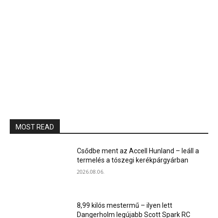
MOST READ
Csődbe ment az Accell Hunland – leáll a
termelés a tószegi kerékpárgyárban
2026.08.06.
8,99 kilós mestermű – ilyen lett
Dangerholm legújabb Scott Spark RC