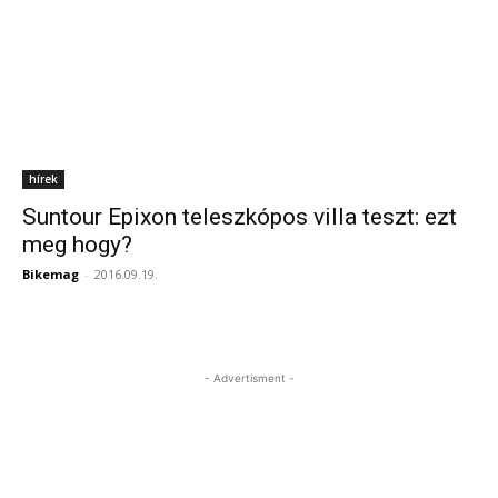
hírek
Suntour Epixon teleszkópos villa teszt: ezt
meg hogy?
Bikemag
-
2016.09.19.
- Advertisment -