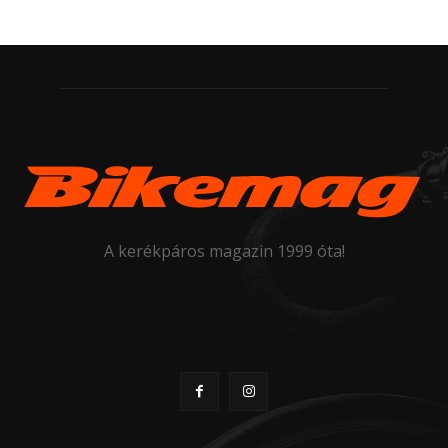
A kerékpáros magazin 1999 óta!