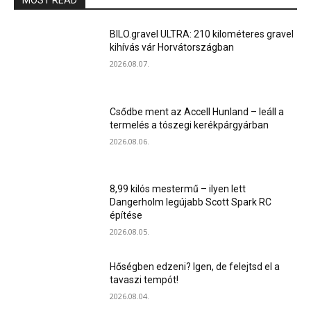
MOST READ
BILO.gravel ULTRA: 210 kilométeres gravel
kihívás vár Horvátországban
2026.08.07.
Csődbe ment az Accell Hunland – leáll a
termelés a tószegi kerékpárgyárban
2026.08.06.
8,99 kilós mestermű – ilyen lett
Dangerholm legújabb Scott Spark RC
építése
2026.08.05.
Hőségben edzeni? Igen, de felejtsd el a
tavaszi tempót!
2026.08.04.