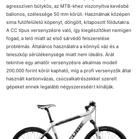
agresszíven bütykös, az MTB-khez viszonyítva kevésbé
ballonos, szélessége 50 mm körüli. Használnak középen
sima futófelületű köpenyt, döngölt, kitaposott földutakra.
A CC típus versenyzésre való, így kiegészítőket nemigen
fogad, a teló miatt az első sárvédő felszerelése
problémás. Általános használatra a könnyű váz és a
teleszkóp sérülékenysége miatt nem ideális. Árát
tekintve egy amatőr versenyzésre alkalmas modell
200.000 forint körül kapható, míg a profi versenyzők által
használt karbonvázas, csúcsalkatrészekkel szerelt
gépeket ennek legalább négyszereséért kínálják.