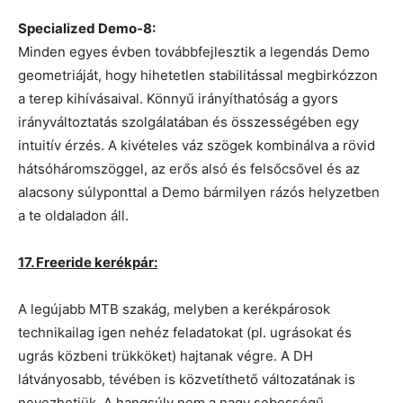
Specialized Demo-8:
Minden egyes évben továbbfejlesztik a legendás Demo
geometriáját, hogy hihetetlen stabilitással megbirkózzon
a terep kihívásaival. Könnyű irányíthatóság a gyors
irányváltoztatás szolgálatában és összességében egy
intuitív érzés. A kivételes váz szögek kombinálva a rövid
hátsóháromszöggel, az erős alsó és felsőcsővel és az
alacsony súlyponttal a Demo bármilyen rázós helyzetben
a te oldaladon áll.
17. Freeride kerékpár:
A legújabb MTB szakág, melyben a kerékpárosok
technikailag igen nehéz feladatokat (pl. ugrásokat és
ugrás közbeni trükköket) hajtanak végre. A DH
látványosabb, tévében is közvetíthető változatának is
nevezhetjük. A hangsúly nem a nagy sebességű