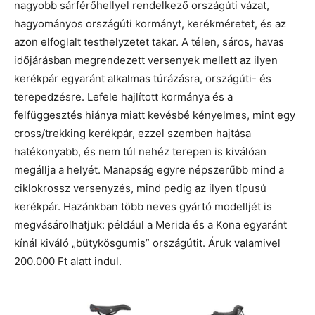
nagyobb sárférőhellyel rendelkező országúti vázat,
hagyományos országúti kormányt, kerékméretet, és az
azon elfoglalt testhelyzetet takar. A télen, sáros, havas
időjárásban megrendezett versenyek mellett az ilyen
kerékpár egyaránt alkalmas túrázásra, országúti- és
terepedzésre. Lefele hajlított kormánya és a
felfüggesztés hiánya miatt kevésbé kényelmes, mint egy
cross/trekking kerékpár, ezzel szemben hajtása
hatékonyabb, és nem túl nehéz terepen is kiválóan
megállja a helyét. Manapság egyre népszerűbb mind a
ciklokrossz versenyzés, mind pedig az ilyen típusú
kerékpár. Hazánkban több neves gyártó modelljét is
megvásárolhatjuk: például a Merida és a Kona egyaránt
kínál kiváló „bütykösgumis” országútit. Áruk valamivel
200.000 Ft alatt indul.