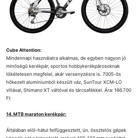
Cube Attention:
Mindennapi használatra alkalmas, de egyben nagyon jó
minőségű kerékpár, sportos hobbykerékpárosoknak
tökéletesen megfelel, akár versenyzésre is. 7005-ös
hőkezelt alumíniumból készült váz, SunTour XCM-LO
villával, Shimano XT váltóval és tárcsafékkel. Ára: 166.700
Ft
14. MTB maraton kerékpár:
Általában elöl-hátul felfüggesztett, ún. össztelós gépek