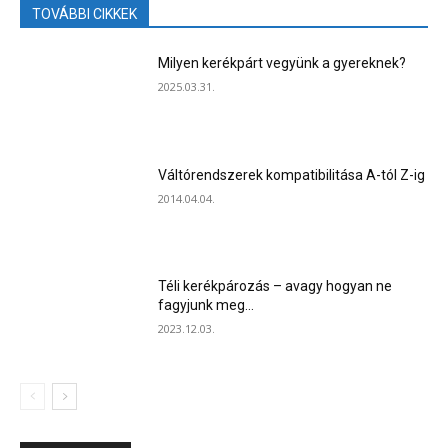
TOVÁBBI CIKKEK
Milyen kerékpárt vegyünk a gyereknek?
2025.03.31.
Váltórendszerek kompatibilitása A-tól Z-ig
2014.04.04.
Téli kerékpározás – avagy hogyan ne
fagyjunk meg…
2023.12.03.