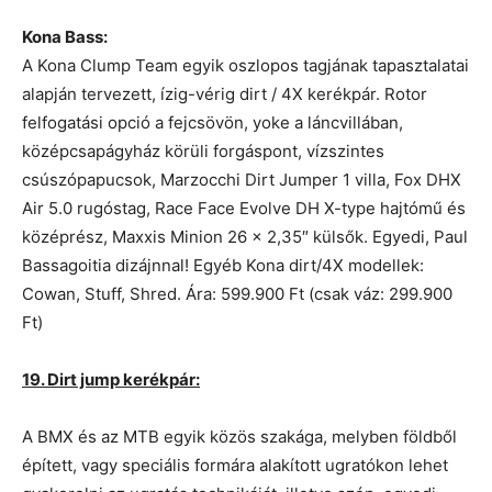
Kona Bass:
A Kona Clump Team egyik oszlopos tagjának tapasztalatai
alapján tervezett, ízig-vérig dirt / 4X kerékpár. Rotor
felfogatási opció a fejcsövön, yoke a láncvillában,
középcsapágyház körüli forgáspont, vízszintes
csúszópapucsok, Marzocchi Dirt Jumper 1 villa, Fox DHX
Air 5.0 rugóstag, Race Face Evolve DH X-type hajtómű és
középrész, Maxxis Minion 26 × 2,35″ külsők. Egyedi, Paul
Bassagoitia dizájnnal! Egyéb Kona dirt/4X modellek:
Cowan, Stuff, Shred. Ára: 599.900 Ft (csak váz: 299.900
Ft)
19. Dirt jump kerékpár:
A BMX és az MTB egyik közös szakága, melyben földből
épített, vagy speciális formára alakított ugratókon lehet