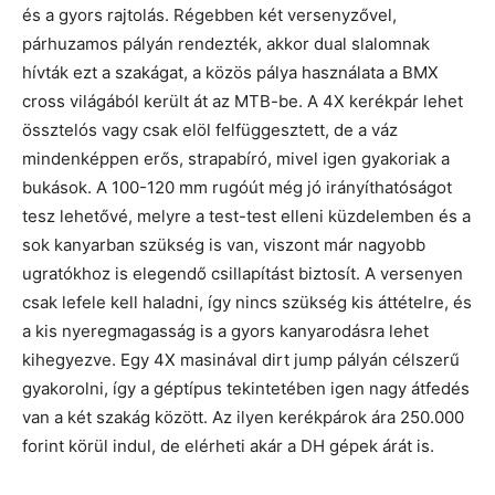
és a gyors rajtolás. Régebben két versenyzővel,
párhuzamos pályán rendezték, akkor dual slalomnak
hívták ezt a szakágat, a közös pálya használata a BMX
cross világából került át az MTB-be. A 4X kerékpár lehet
össztelós vagy csak elöl felfüggesztett, de a váz
mindenképpen erős, strapabíró, mivel igen gyakoriak a
bukások. A 100-120 mm rugóút még jó irányíthatóságot
tesz lehetővé, melyre a test-test elleni küzdelemben és a
sok kanyarban szükség is van, viszont már nagyobb
ugratókhoz is elegendő csillapítást biztosít. A versenyen
csak lefele kell haladni, így nincs szükség kis áttételre, és
a kis nyeregmagasság is a gyors kanyarodásra lehet
kihegyezve. Egy 4X masinával dirt jump pályán célszerű
gyakorolni, így a géptípus tekintetében igen nagy átfedés
van a két szakág között. Az ilyen kerékpárok ára 250.000
forint körül indul, de elérheti akár a DH gépek árát is.