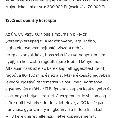
Major Jake, Jake. Ára: 339.900 Ft (csak váz: 79.900 Ft)
13. Cross country kerékpár:
Az ún. CC vagy XC típus a mountain bike-ok
„versenykerékpárja”, a legkönnyebb, legfürgébb,
leghatékonyabban hajtható, viszont nehéz
terepviszonyok közt, hosszabb távú versenyeken nem
nyújtja a hosszabb rugóúttal járó többlet kényelmet.
Általában csak az első kerék kap felfüggesztést (telót),
rugóútja 80-100 mm, és ez a súlytakarékosság jegyében
levegőrugózású rendszerrel valósul meg. Kormánya
egyenes, és a többi MTB típushoz képest keskenyebb és
alacsonyan helyezkedik el. A vázgeometria viszonylag
előre dőlt testhelyzetet tesz lehetővé, a CC kerékpár
irányítása gyors, mely megkönnyíti a felfele haladást.
MTB kerékméret jellemzi, illetve köpenye nem túl