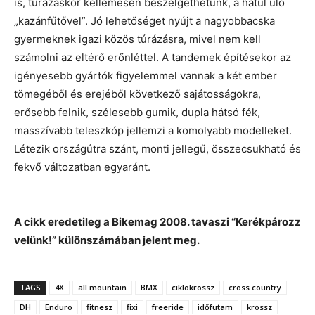
is, túrázáskor kellemesen beszélgethetünk, a hátul ülő
„kazánfűtővel”. Jó lehetőséget nyújt a nagyobbacska
gyermeknek igazi közös túrázásra, mivel nem kell
számolni az eltérő erőnléttel. A tandemek építésekor az
igényesebb gyártók figyelemmel vannak a két ember
tömegéből és erejéből következő sajátosságokra,
erősebb felnik, szélesebb gumik, dupla hátsó fék,
masszívabb teleszkóp jellemzi a komolyabb modelleket.
Létezik országútra szánt, monti jellegű, összecsukható és
fekvő változatban egyaránt.
A cikk eredetileg a Bikemag 2008. tavaszi “Kerékpározz
velünk!” különszámában jelent meg.
TAGS
4X
all mountain
BMX
ciklokrossz
cross country
DH
Enduro
fitnesz
fixi
freeride
időfutam
krossz