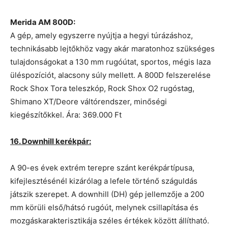
Merida AM 800D:
A gép, amely egyszerre nyújtja a hegyi túrázáshoz,
technikásabb lejtőkhöz vagy akár maratonhoz szükséges
tulajdonságokat a 130 mm rugóútat, sportos, mégis laza
üléspozíciót, alacsony súly mellett. A 800D felszerelése
Rock Shox Tora teleszkóp, Rock Shox O2 rugóstag,
Shimano XT/Deore váltórendszer, minőségi
kiegészítőkkel. Ára: 369.000 Ft
16. Downhill kerékpár:
A 90-es évek extrém terepre szánt kerékpártípusa,
kifejlesztésénél kizárólag a lefele történő száguldás
játszik szerepet. A downhill (DH) gép jellemzője a 200
mm körüli első/hátsó rugóút, melynek csillapítása és
mozgáskarakterisztikája széles értékek között állítható.