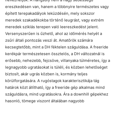
ereszkedésen van, hanem a többnyire természetes vagy
épített terepakadályok leküzdésén, mely sokszor
meredek szakadékokba történő leugrást, vagy extrém
meredek sziklás terepen való leereszkedést jelent.
Versenyszerűen is űzhető, ahol az időmérés helyét a
zsűri általi pontozás veszi át. Amatőrök számára
kecsegtetőbb, mint a DH féktelen száguldása. A freeride
kerékpár természetesen össztelós, a DH változatnál is
erősebb, nehezebb, fejcsöve, villanyaka túlméretes, így a
legnagyobb ugratásokat is túléli, és közben lehetőséget
biztosít, akár ugrás közben is, kormány teljes
körülforgatására. A rugóstagok karakterisztikája tág
határok közt állítható, így a freeride gép alkalmas mind
száguldásra, mind ugratásokra. Ára a downhill gépekhez
hasonló, tömege viszont általában nagyobb