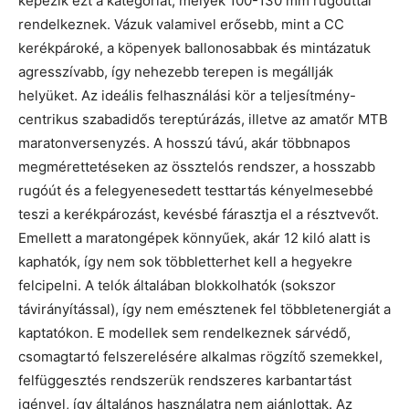
képezik ezt a kategóriát, melyek 100-130 mm rugóúttal
rendelkeznek. Vázuk valamivel erősebb, mint a CC
kerékpároké, a köpenyek ballonosabbak és mintázatuk
agresszívabb, így nehezebb terepen is megállják
helyüket. Az ideális felhasználási kör a teljesítmény-
centrikus szabadidős tereptúrázás, illetve az amatőr MTB
maratonversenyzés. A hosszú távú, akár többnapos
megmérettetéseken az össztelós rendszer, a hosszabb
rugóút és a felegyenesedett testtartás kényelmesebbé
teszi a kerékpározást, kevésbé fárasztja el a résztvevőt.
Emellett a maratongépek könnyűek, akár 12 kiló alatt is
kaphatók, így nem sok többletterhet kell a hegyekre
felcipelni. A telók általában blokkolhatók (sokszor
távirányítással), így nem emésztenek fel többletenergiát a
kaptatókon. E modellek sem rendelkeznek sárvédő,
csomagtartó felszerelésére alkalmas rögzítő szemekkel,
felfüggesztés rendszerük rendszeres karbantartást
igényel, így általános használatra nem ajánlottak. Az