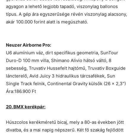
agyagon a lehető legjobb tapadó, viszonylag ballonos
típus. A gép ára egyszerűsége révén viszonylag alacsony,
akár 100.000 forint alatt is megúszható.
Neuzer Airborne Pro:
U6 alumínium váz, dirt specifikus geometria, SunTour
Duro-D 100 mm villa, Shimano Alivio hátsó váltó, 8
sebesség, Truvativ Hussefelt hajtómű, Truvativ Boxguide
láncterelő, Avid Juicy 3 hidraulikus tárcsafékek, Sun
Single Track felnik, Continental Gravity külsők (26 × 2,3″)
Ára:186.900 Ft
20. BMX kerékpár:
Húszcolos kerékméretű bicaj, mely a 80-as években jött
divatba, és a mai napig népszerű. Két fő szakág fejlődött