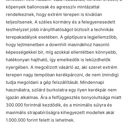
köpenyek ballonosak és agresszív mintázattal
rendelkeznek, hogy extrém terepen is kiválóan
teljesítsenek. A széles kormány és a felegyenesedett
testhelyzet jobb irányíthatóságot biztosít a technikás
terepakadályok esetében. A géptípusra legjellemzőbb,
hogy lejtmenetben a downhill masinákhoz hasonló
képességekkel bír, míg azokkal ellentétben könnyebb,
hatékonyan hajtható, így emelkedők is leküzdhetők
nyergében. A megcélzott vásárló az, aki szeret extrém
terepen nagy tempóban kerékpározni, de nem (mindig)
tudja megoldani a gép felszállítását. Mindennapi
használatra, szilárd burkolatra egy ilyen kerékpár nem
igazán alkalmas. Ára a felfüggesztés bonyolultsága miatt
300.000 forintnál kezdődik, és a minimális súlyra és
maximális strapabíróságra kihegyezett modellek akár
1.000.000 forint felett is lehetnek.