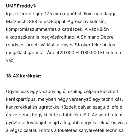
UMF Freddy1:
Igazi freeride gép 175 mm rugóúttal, Fox rugóstaggal,
Marzocchi 888 teleszkóppal. Agresszív külcsín,
kompromisszummentes alkatrészek. A váz külön
alkatrészként is megvásárolható. A Shimano Deore
rendszer precíz váltást, a Hayes Stroker féke biztos
megállást garantál. Ára: 429.000 Ft (189.900 Ft külön a
váz)
18. 4X kerékpár:
Ugyancsak egy viszonylag új szakág céljaira készített
kerékpártípus, melyben négy versenyző egy technikás,
kanyarokkal és ugratókkal tűzdelt pályán száguld lefelé,
és verseng, hogy ki ér le a többiek előtt. Az adott futam
győztese továbbjut, majd a legjobb négy kerékpáros vívja
a végső csatát. Fontos a tökéletes kanyarvételi technika