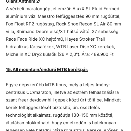
Giant Anthem 2:
A vérbeli maratongép jellemzői: AluxX SL Fluid Formed
alumínium váz, Maestro felfüggesztés 90 mm rugóúttal,
Fox Float RP2 rugóstag, Rock Shox Recon SL Air 80 mm
villa, Shimano Deore első/XT hátsó váltó, 27 sebesség,
Race Face Ride XC hajtómű, Hayes Stroker Trail
hidraulikus tárcsafékek, WTB Laser Disc XC kerekek,
Michelin XC Dry2 külsők (26 × 2,0″). Ára: 489.900 Ft
15. All mountain/enduró MTB kerékpár:
Egyre népszerűbb MTB típus, mely a teljesítmény-
centrikus CC/maraton, illetve az extrém felhasználásra
szánt freeride/downhill gépek közti űrt tölti be. Mindkét
kerék felfüggesztését biztosító, ún. össztelós
technológiát alkalmaz, rugóútja 130-150 mm közötti,
általában blokkolható, hogy emelkedőn is hatékonyan
lehessen vele haladni. Váza robusztus, kerekei erősek, a