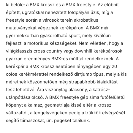
ki belőle: a BMX krossz és a BMX freestyle. Az előbbit
épített, ugratókkal nehezített földpályán űzik, míg a
freestyle során a városok terein akrobatikus
mutatványokat végeznek kerékpáron. A BMX már
gyermekkorban gyakorolható sport, mely kiválóan
fejleszti a motorikus készségeket. Nem véletlen, hogy a
világklasszis cross country vagy downhill kerékpárosok
gyakran eredményes BMX-es múlttal rendelkeznek. A
kerékpár a BMX krossz esetében lényegében egy 20
colos kerékmérettel rendelkező dirtjump típus, mely a kis
méretnek köszönhetően még strapabíróbb kialakítást
tesz lehetővé. Ára viszonylag alacsony, alkatrész-
utánpótlása olcsó. A BMX freestyle gép sima futófelületű
köpenyt alkalmaz, geometriája kissé eltér a krossz
változattól, a tengelyvégeken pedig a trükkök elvégzését
segítő támaszokat, ún. pegeket találunk.