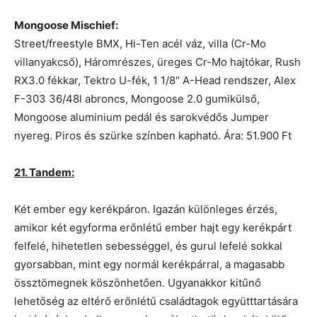
Mongoose Mischief:
Street/freestyle BMX, Hi-Ten acél váz, villa (Cr-Mo
villanyakcső), Háromrészes, üreges Cr-Mo hajtókar, Rush
RX3.0 fékkar, Tektro U-fék, 1 1/8″ A-Head rendszer, Alex
F-303 36/48l abroncs, Mongoose 2.0 gumikülső,
Mongoose aluminium pedál és sarokvédős Jumper
nyereg. Piros és szürke színben kapható. Ára: 51.900 Ft
21. Tandem:
Két ember egy kerékpáron. Igazán különleges érzés,
amikor két egyforma erőnlétű ember hajt egy kerékpárt
felfelé, hihetetlen sebességgel, és gurul lefelé sokkal
gyorsabban, mint egy normál kerékpárral, a magasabb
össztömegnek köszönhetően. Ugyanakkor kitűnő
lehetőség az eltérő erőnlétű családtagok együtttartására