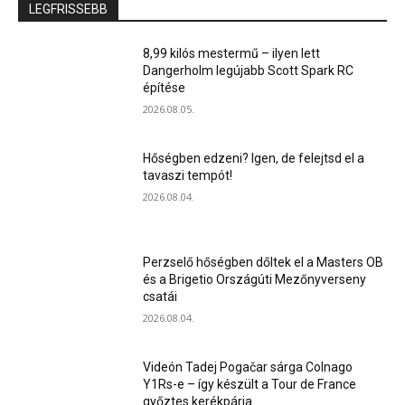
LEGFRISSEBB
8,99 kilós mestermű – ilyen lett
Dangerholm legújabb Scott Spark RC
építése
2026.08.05.
Hőségben edzeni? Igen, de felejtsd el a
tavaszi tempót!
2026.08.04.
Perzselő hőségben dőltek el a Masters OB
és a Brigetio Országúti Mezőnyverseny
csatái
2026.08.04.
Videón Tadej Pogačar sárga Colnago
Y1Rs-e – így készült a Tour de France
győztes kerékpárja