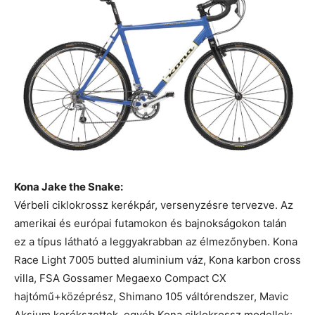
Kona Jake the Snake:
Vérbeli ciklokrossz kerékpár, versenyzésre tervezve. Az
amerikai és európai futamokon és bajnokságokon talán
ez a típus látható a leggyakrabban az élmezőnyben. Kona
Race Light 7005 butted aluminium váz, Kona karbon cross
villa, FSA Gossamer Megaexo Compact CX
hajtómű+középrész, Shimano 105 váltórendszer, Mavic
Aksium kerékszettek. egyéb Kona ciklokrossz modellek: