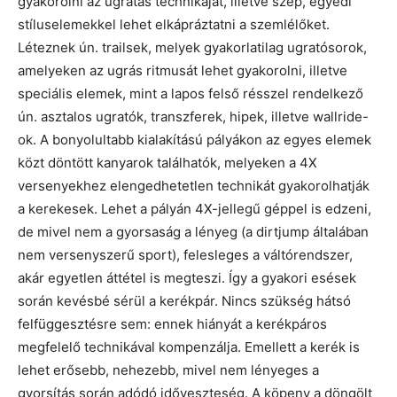
gyakorolni az ugratás technikáját, illetve szép, egyedi
stíluselemekkel lehet elkápráztatni a szemlélőket.
Léteznek ún. trailsek, melyek gyakorlatilag ugratósorok,
amelyeken az ugrás ritmusát lehet gyakorolni, illetve
speciális elemek, mint a lapos felső résszel rendelkező
ún. asztalos ugratók, transzferek, hipek, illetve wallride-
ok. A bonyolultabb kialakítású pályákon az egyes elemek
közt döntött kanyarok találhatók, melyeken a 4X
versenyekhez elengedhetetlen technikát gyakorolhatják
a kerekesek. Lehet a pályán 4X-jellegű géppel is edzeni,
de mivel nem a gyorsaság a lényeg (a dirtjump általában
nem versenyszerű sport), felesleges a váltórendszer,
akár egyetlen áttétel is megteszi. Így a gyakori esések
során kevésbé sérül a kerékpár. Nincs szükség hátsó
felfüggesztésre sem: ennek hiányát a kerékpáros
megfelelő technikával kompenzálja. Emellett a kerék is
lehet erősebb, nehezebb, mivel nem lényeges a
gyorsítás során adódó időveszteség. A köpeny a döngölt