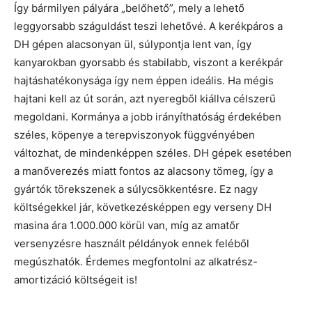
Így bármilyen pályára „belőhető”, mely a lehető
leggyorsabb száguldást teszi lehetővé. A kerékpáros a
DH gépen alacsonyan ül, súlypontja lent van, így
kanyarokban gyorsabb és stabilabb, viszont a kerékpár
hajtáshatékonysága így nem éppen ideális. Ha mégis
hajtani kell az út során, azt nyeregből kiállva célszerű
megoldani. Kormánya a jobb irányíthatóság érdekében
széles, köpenye a terepviszonyok függvényében
változhat, de mindenképpen széles. DH gépek esetében
a manőverezés miatt fontos az alacsony tömeg, így a
gyártók törekszenek a súlycsökkentésre. Ez nagy
költségekkel jár, következésképpen egy verseny DH
masina ára 1.000.000 körül van, míg az amatőr
versenyzésre használt példányok ennek feléből
megúszhatók. Érdemes megfontolni az alkatrész-
amortizáció költségeit is!