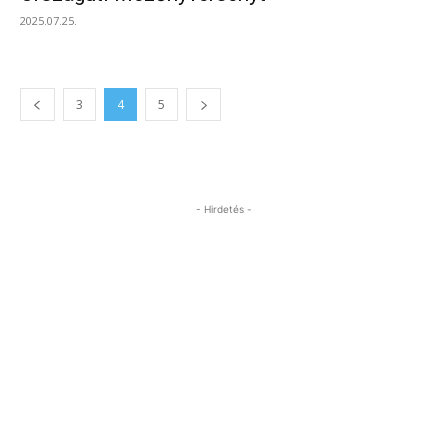
2025.07.25.
3
4
5
- Hirdetés -