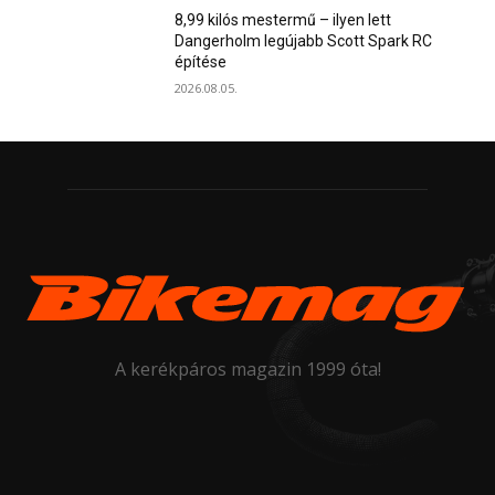
8,99 kilós mestermű – ilyen lett
Dangerholm legújabb Scott Spark RC
építése
2026.08.05.
A kerékpáros magazin 1999 óta!