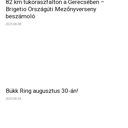
82 km tüköraszfalton a Gerecsében –
Brigetio Országúti Mezőnyverseny
beszámoló
2025.08.08.
Bükk Ring augusztus 30-án!
2025.08.06.