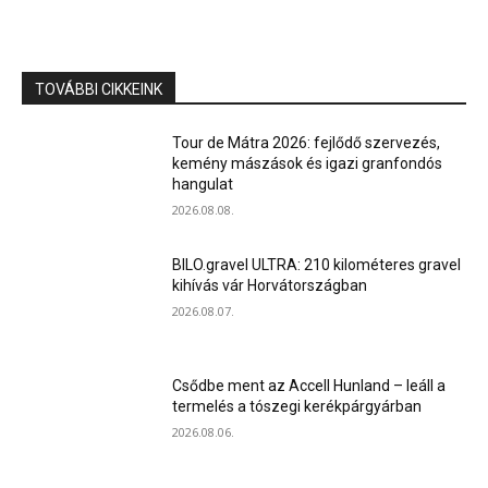
TOVÁBBI CIKKEINK
Tour de Mátra 2026: fejlődő szervezés,
kemény mászások és igazi granfondós
hangulat
2026.08.08.
BILO.gravel ULTRA: 210 kilométeres gravel
kihívás vár Horvátországban
2026.08.07.
Csődbe ment az Accell Hunland – leáll a
termelés a tószegi kerékpárgyárban
2026.08.06.