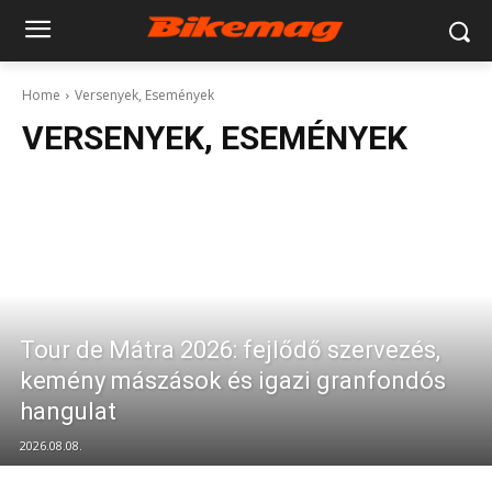
Home
Versenyek, Események
VERSENYEK, ESEMÉNYEK
Tour de Mátra 2026: fejlődő szervezés,
kemény mászások és igazi granfondós
hangulat
2026.08.08.