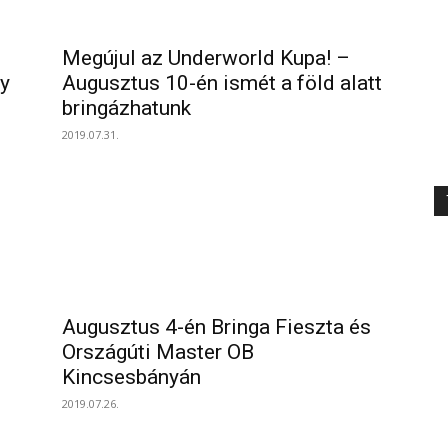
Megújul az Underworld Kupa! –
ty
Augusztus 10-én ismét a föld alatt
bringázhatunk
2019.07.31.
Augusztus 4-én Bringa Fieszta és
Országúti Master OB
Kincsesbányán
2019.07.26.