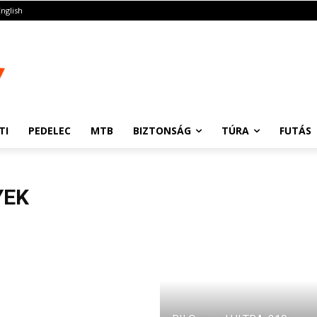
English
TI
PEDELEC
MTB
BIZTONSÁG
TÚRA
FUTÁS
YEK