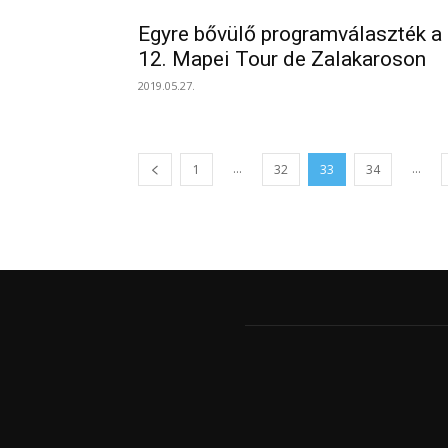
Egyre bővülő programválaszték a
12. Mapei Tour de Zalakaroson
2019.05.27.
...
...
1
32
33
34