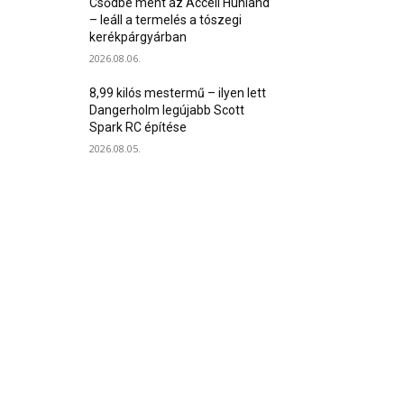
Csődbe ment az Accell Hunland
– leáll a termelés a tószegi
kerékpárgyárban
2026.08.06.
8,99 kilós mestermű – ilyen lett
Dangerholm legújabb Scott
Spark RC építése
2026.08.05.