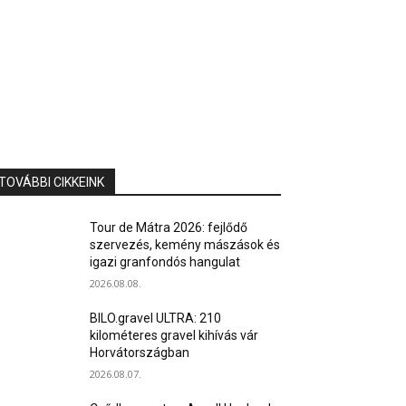
TOVÁBBI CIKKEINK
Tour de Mátra 2026: fejlődő
szervezés, kemény mászások és
igazi granfondós hangulat
2026.08.08.
BILO.gravel ULTRA: 210
kilométeres gravel kihívás vár
Horvátországban
2026.08.07.