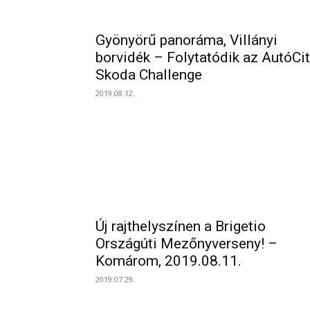
Gyönyörű panoráma, Villányi
borvidék – Folytatódik az AutóCi
Skoda Challenge
2019.08.12.
Új rajthelyszínen a Brigetio
Országúti Mezőnyverseny! –
Komárom, 2019.08.11.
2019.07.29.