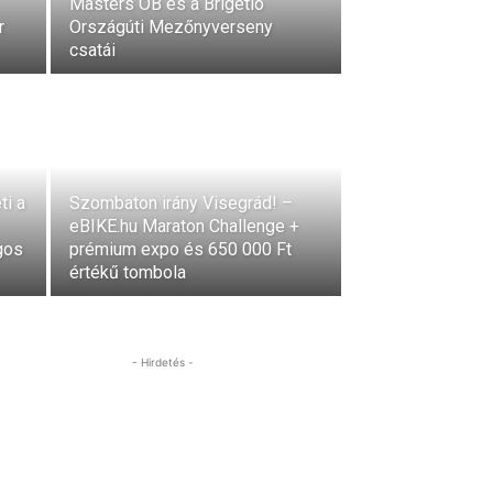
Masters OB és a Brigetio
r
Országúti Mezőnyverseny
csatái
ti a
Szombaton irány Visegrád! –
eBIKE.hu Maraton Challenge +
gos
prémium expo és 650 000 Ft
értékű tombola
- Hirdetés -