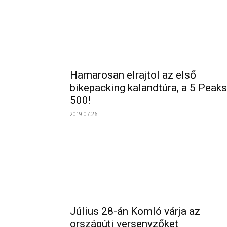
Hamarosan elrajtol az első
bikepacking kalandtúra, a 5 Peaks
500!
2019.07.26.
Július 28-án Komló várja az
országúti versenyzőket