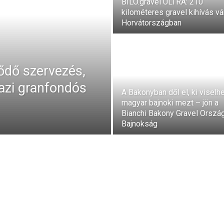
BILO.gravel ULTRA: 210
kilométeres gravel kihívás vá
Horvátországban
lődő szervezés,
azi granfondós
A Bakonyban dől el, ki viselhe
magyar bajnoki mezt – jön a
Bianchi Bakony Gravel Orszá
Bajnokság