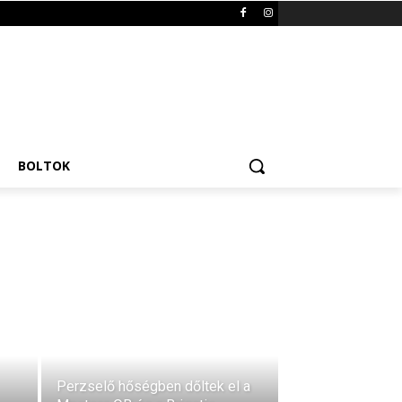
BOLTOK
Perzselő hőségben dőltek el a