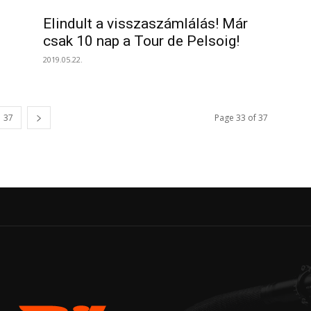
Elindult a visszaszámlálás! Már
csak 10 nap a Tour de Pelsoig!
2019.05.22.
37
Page 33 of 37