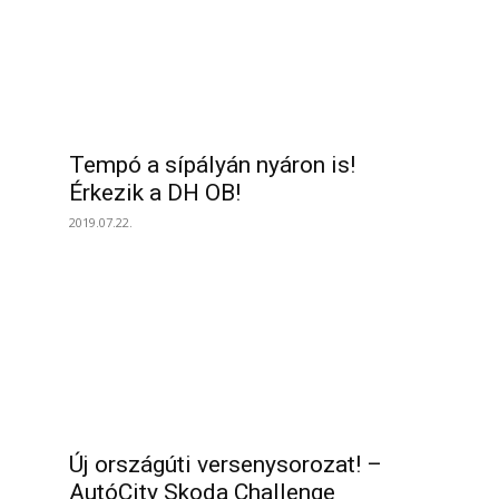
Tempó a sípályán nyáron is!
Érkezik a DH OB!
2019.07.22.
Új országúti versenysorozat! –
AutóCity Skoda Challenge