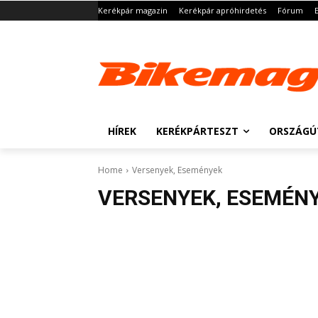
Kerékpár magazin
Kerékpár apróhirdetés
Fórum
HÍREK
KERÉKPÁRTESZT
ORSZÁGÚ
Home
Versenyek, Események
VERSENYEK, ESEMÉN