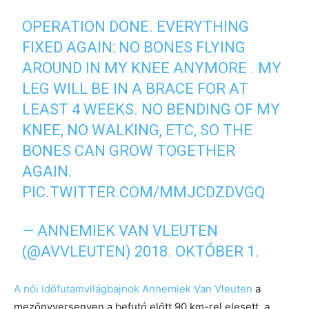
OPERATION DONE. EVERYTHING
FIXED AGAIN: NO BONES FLYING
AROUND IN MY KNEE ANYMORE . MY
LEG WILL BE IN A BRACE FOR AT
LEAST 4 WEEKS. NO BENDING OF MY
KNEE, NO WALKING, ETC, SO THE
BONES CAN GROW TOGETHER
AGAIN.
PIC.TWITTER.COM/MMJCDZDVGQ
— ANNEMIEK VAN VLEUTEN
(@AVVLEUTEN)
2018. OKTÓBER 1.
A női időfutamvilágbajnok Annemiek Van Vleuten
a
mezőnyversenyen a befutó előtt 90 km-rel elesett, a