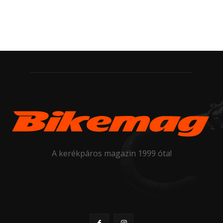
A kerékpáros magazin 1999 óta!