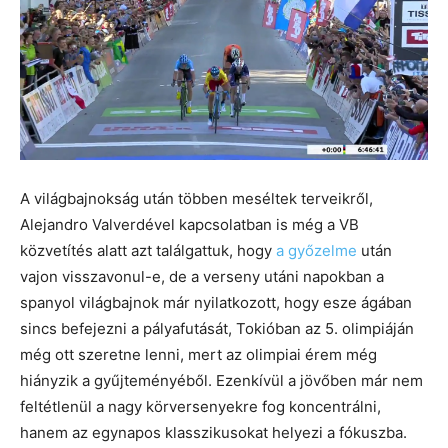
A világbajnokság után többen meséltek terveikről,
Alejandro Valverdével kapcsolatban is még a VB
közvetítés alatt azt találgattuk, hogy
a győzelme
után
vajon visszavonul-e, de a verseny utáni napokban a
spanyol világbajnok már nyilatkozott, hogy esze ágában
sincs befejezni a pályafutását, Tokióban az 5. olimpiáján
még ott szeretne lenni, mert az olimpiai érem még
hiányzik a gyűjteményéből. Ezenkívül a jövőben már nem
feltétlenül a nagy körversenyekre fog koncentrálni,
hanem az egynapos klasszikusokat helyezi a fókuszba.