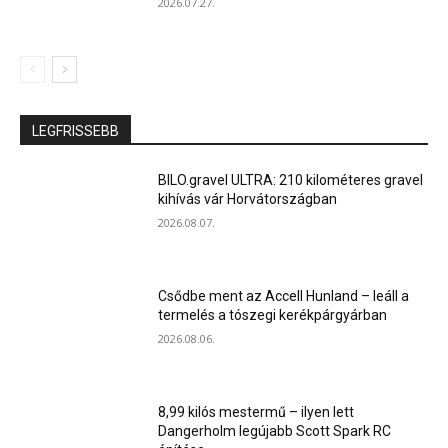
2026.07.27.
LEGFRISSEBB
BILO.gravel ULTRA: 210 kilométeres gravel
kihívás vár Horvátországban
2026.08.07.
Csődbe ment az Accell Hunland – leáll a
termelés a tószegi kerékpárgyárban
2026.08.06.
8,99 kilós mestermű – ilyen lett
Dangerholm legújabb Scott Spark RC