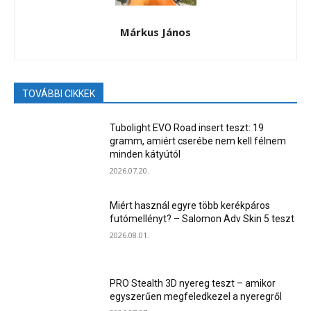
Márkus János
TOVÁBBI CIKKEK
Tubolight EVO Road insert teszt: 19
gramm, amiért cserébe nem kell félnem
minden kátyútól
2026.07.20.
Miért használ egyre több kerékpáros
futómellényt? – Salomon Adv Skin 5 teszt
2026.08.01.
PRO Stealth 3D nyereg teszt – amikor
egyszerűen megfeledkezel a nyeregről