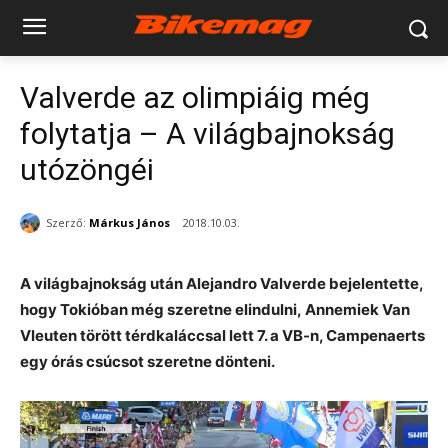
Valverde az olimpiáig még
folytatja – A világbajnokság
utózöngéi
Szerző:
Márkus János
2018.10.03.
A világbajnokság után Alejandro Valverde bejelentette,
hogy Tokióban még szeretne elindulni, Annemiek Van
Vleuten törött térdkaláccsal lett 7. a VB-n, Campenaerts
egy órás csúcsot szeretne dönteni.