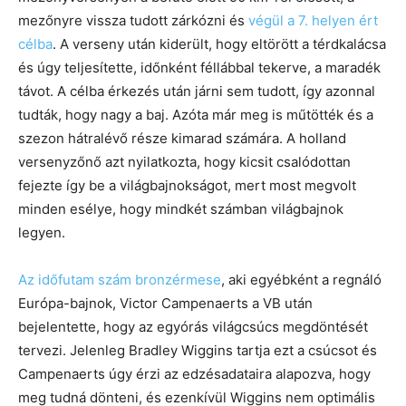
mezőnyre vissza tudott zárkózni és
végül a 7. helyen ért
célba
. A verseny után kiderült, hogy eltörött a térdkalácsa
és úgy teljesítette, időnként féllábbal tekerve, a maradék
távot. A célba érkezés után járni sem tudott, így azonnal
tudták, hogy nagy a baj. Azóta már meg is műtötték és a
szezon hátralévő része kimarad számára. A holland
versenyzőnő azt nyilatkozta, hogy kicsit csalódottan
fejezte így be a világbajnokságot, mert most megvolt
minden esélye, hogy mindkét számban világbajnok
legyen.
Az időfutam szám bronzérmese
, aki egyébként a regnáló
Európa-bajnok, Victor Campenaerts a VB után
bejelentette, hogy az egyórás világcsúcs megdöntését
tervezi. Jelenleg Bradley Wiggins tartja ezt a csúcsot és
Campenaerts úgy érzi az edzésadataira alapozva, hogy
meg tudná dönteni, és ezenkívül Wiggins nem optimális