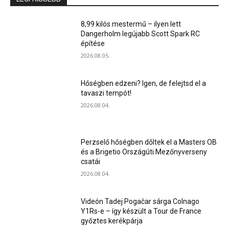
8,99 kilós mestermű – ilyen lett
Dangerholm legújabb Scott Spark RC
építése
2026.08.05.
Hőségben edzeni? Igen, de felejtsd el a
tavaszi tempót!
2026.08.04.
Perzselő hőségben dőltek el a Masters OB
és a Brigetio Országúti Mezőnyverseny
csatái
2026.08.04.
Videón Tadej Pogačar sárga Colnago
Y1Rs-e – így készült a Tour de France
győztes kerékpárja