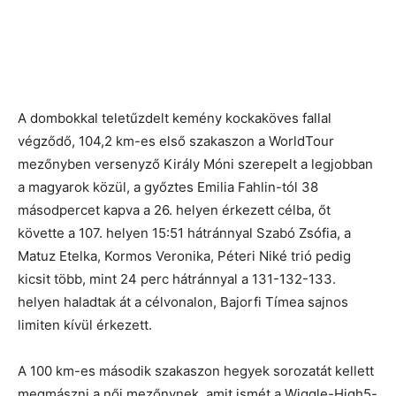
A dombokkal teletűzdelt kemény kockaköves fallal
végződő, 104,2 km-es első szakaszon a WorldTour
mezőnyben versenyző Király Móni szerepelt a legjobban
a magyarok közül, a győztes Emilia Fahlin-tól 38
másodpercet kapva a 26. helyen érkezett célba, őt
követte a 107. helyen 15:51 hátránnyal Szabó Zsófia, a
Matuz Etelka, Kormos Veronika, Péteri Niké trió pedig
kicsit több, mint 24 perc hátránnyal a 131-132-133.
helyen haladtak át a célvonalon, Bajorfi Tímea sajnos
limiten kívül érkezett.
A 100 km-es második szakaszon hegyek sorozatát kellett
megmászni a női mezőnynek, amit ismét a Wiggle-High5-