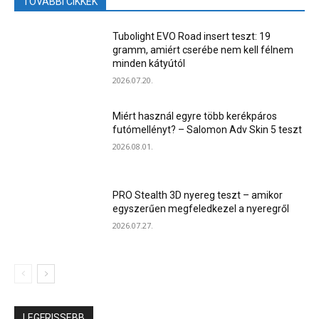
TOVÁBBI CIKKEK
Tubolight EVO Road insert teszt: 19
gramm, amiért cserébe nem kell félnem
minden kátyútól
2026.07.20.
Miért használ egyre több kerékpáros
futómellényt? – Salomon Adv Skin 5 teszt
2026.08.01.
PRO Stealth 3D nyereg teszt – amikor
egyszerűen megfeledkezel a nyeregről
2026.07.27.
LEGFRISSEBB