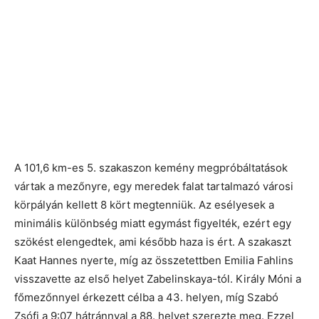
A 101,6 km-es 5. szakaszon kemény megpróbáltatások
vártak a mezőnyre, egy meredek falat tartalmazó városi
körpályán kellett 8 kört megtenniük. Az esélyesek a
minimális különbség miatt egymást figyelték, ezért egy
szökést elengedtek, ami később haza is ért. A szakaszt
Kaat Hannes nyerte, míg az összetettben Emilia Fahlins
visszavette az első helyet Zabelinskaya-tól. Király Móni a
főmezőnnyel érkezett célba a 43. helyen, míg Szabó
Zsófi a 9:07 hátránnyal a 88. helyet szerezte meg. Ezzel