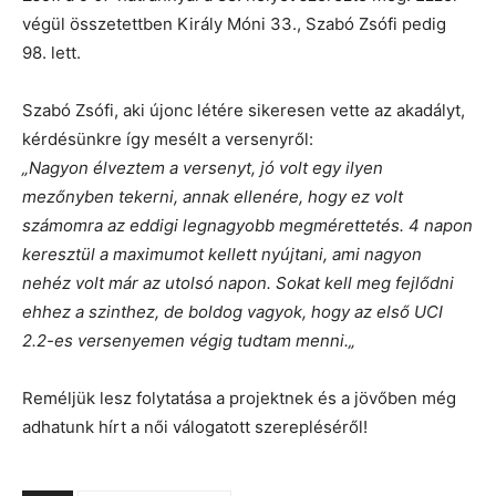
végül összetettben Király Móni 33., Szabó Zsófi pedig
98. lett.
Szabó Zsófi, aki újonc létére sikeresen vette az akadályt,
kérdésünkre így mesélt a versenyről:
„
Nagyon élveztem a versenyt, jó volt egy ilyen
mezőnyben tekerni, annak ellenére, hogy ez volt
számomra az eddigi legnagyobb megmérettetés. 4 napon
keresztül a maximumot kellett nyújtani, ami nagyon
nehéz volt már az utolsó napon. Sokat kell meg fejlődni
ehhez a szinthez, de boldog vagyok, hogy az első UCI
2.2-es versenyemen végig tudtam menni.
„
Reméljük lesz folytatása a projektnek és a jövőben még
adhatunk hírt a női válogatott szerepléséről!