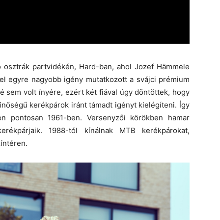
ó osztrák partvidékén, Hard-ban, ahol Jozef Hämmele
ével egyre nagyobb igény mutatkozott a svájci prémium
 sem volt ínyére, ezért két fiával úgy döntöttek, hogy
inőségű kerékpárok iránt támadt igényt kielégíteni. Így
zen pontosan 1961-ben. Versenyzői körökben hamar
erékpárjaik. 1988-tól kínálnak MTB kerékpárokat,
íntéren.