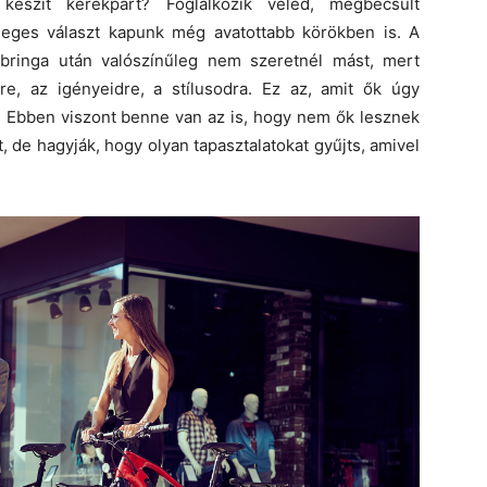
 készít kerékpárt? Foglalkozik veled, megbecsült
mleges választ kapunk még avatottabb körökben is. A
 bringa után valószínűleg nem szeretnél mást, mert
re, az igényeidre, a stílusodra. Ez az, amit ők úgy
. Ebben viszont benne van az is, hogy nem ők lesznek
, de hagyják, hogy olyan tapasztalatokat gyűjts, amivel