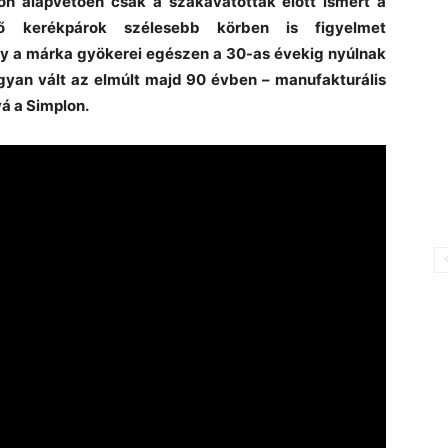
on alapvetően csak a szakavatottak előtt ismert a
ő kerékpárok szélesebb körben is figyelmet
y a márka gyökerei egészen a 30-as évekig nyúlnak
gyan vált az elmúlt majd 90 évben – manufakturális
á a Simplon.