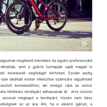
ságodnak megfelelő méretben és egyéni preferenciáid
urálhatóak, amit a gyártó honlapján saját magad is
bbi kereskedő segítségét kérheted. Ezután pedig
rd-ban dedikált ember elkészítse számodra vágyálmaid
lasztott kereskedőhöz, aki elvégzi rajta az utolsó
ra tökéletes kerékpárt adhassanak át. Arra viszont
án azonnal megkapd a kerékpárt, hiszen nem kész
yediségnek ez az ára. Ám, ha a vásárló igényli, a