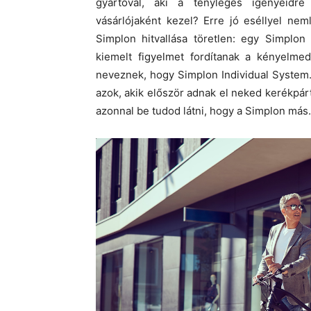
gyártóval, aki a tényleges igényeidre
vásárlójaként kezel? Erre jó eséllyel ne
Simplon hitvallása töretlen: egy Simplon
kiemelt figyelmet fordítanak a kényelmed
neveznek, hogy Simplon Individual System
azok, akik először adnak el neked kerékpárt
azonnal be tudod látni, hogy a Simplon más.