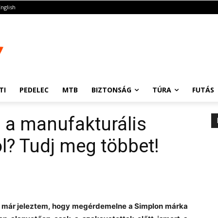
English
TI
PEDELEC
MTB
BIZTONSÁG
TÚRA
FUTÁS
 a manufakturális
l? Tudj meg többet!
 már jeleztem, hogy megérdemelne a Simplon márka