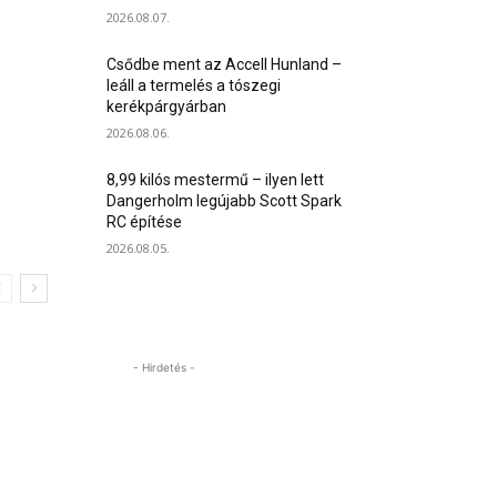
2026.08.07.
Csődbe ment az Accell Hunland –
leáll a termelés a tószegi
kerékpárgyárban
2026.08.06.
8,99 kilós mestermű – ilyen lett
Dangerholm legújabb Scott Spark
RC építése
2026.08.05.
- Hirdetés -