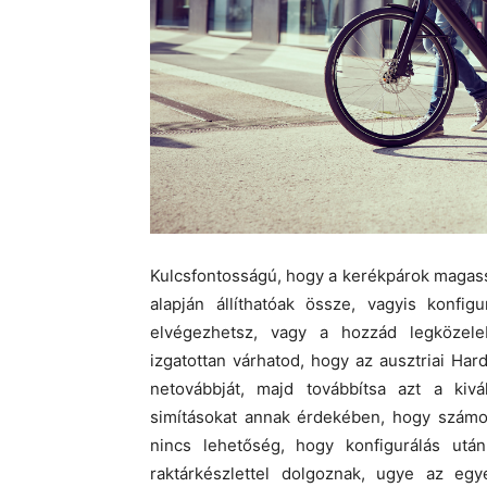
Kulcsfontosságú, hogy a kerékpárok magas
alapján állíthatóak össze, vagyis konfig
elvégezhetsz, vagy a hozzád legközele
izgatottan várhatod, hogy az ausztriai Ha
netovábbját, majd továbbítsa azt a kivá
simításokat annak érdekében, hogy számod
nincs lehetőség, hogy konfigurálás ut
raktárkészlettel dolgoznak, ugye az eg