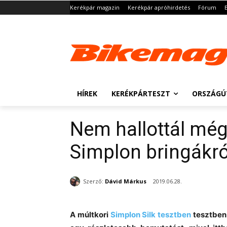
Kerékpár magazin
Kerékpár apróhirdetés
Fórum
HÍREK
KERÉKPÁRTESZT
ORSZÁGÚ
Nem hallottál még
Simplon bringákró
Szerző:
Dávid Márkus
2019.06.28.
A múltkori
Simplon Silk tesztben
tesztben