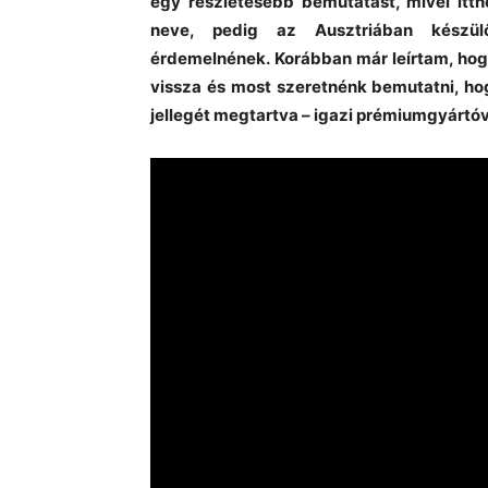
egy részletesebb bemutatást, mivel itth
neve, pedig az Ausztriában készül
érdemelnének.
Korábban már leírtam, hog
vissza és most szeretnénk bemutatni, ho
jellegét megtartva – igazi prémiumgyártóv