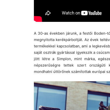
A 30-as években járunk, a festői Boden-t
megnyitotta kerékpárboltját. Az évek telt
termékekkel kapcsolatban, ami a legkevésbé
saját osztrák gyártással igyekszik a csúcsm
jött létre a Simplon, mint márka, egés
népszerűségre tettek szert országúti k
mondhatni úttörőnek számítottak európai sz