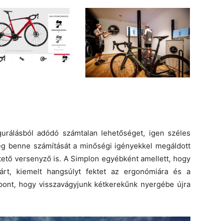
gurálásból adódó számtalan lehetőséget, igen széles
 meg benne számítását a minőségi igényekkel megáldott
rtető versenyző is. A Simplon egyébként amellett, hogy
árt, kiemelt hangsúlyt fektet az ergonómiára és a
ont, hogy visszavágyjunk kétkerekűnk nyergébe újra