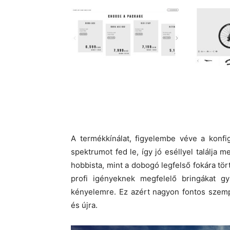
A termékkínálat, figyelembe véve a konfi
spektrumot fed le, így jó eséllyel találja
hobbista, mint a dobogó legfelső fokára tö
profi igényeknek megfelelő bringákat gy
kényelemre. Ez azért nagyon fontos szemp
és újra.