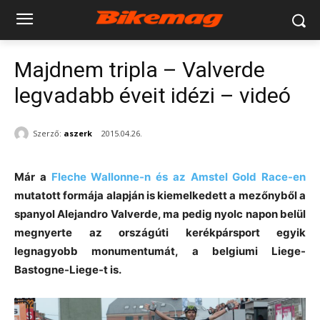
Majdnem tripla – Valverde
legvadabb éveit idézi – videó
Szerző:
aszerk
2015.04.26.
Már a
Fleche Wallonne-n és az Amstel Gold Race-en
mutatott formája alapján is kiemelkedett a mezőnyből a
spanyol Alejandro Valverde, ma pedig nyolc napon belül
megnyerte az országúti kerékpársport egyik
legnagyobb monumentumát, a belgiumi Liege-
Bastogne-Liege-t is.