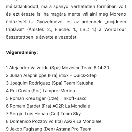
méltatlankodott, ma a spanyol verhetetlen formában volt
és ezt érezte is, ha magára merte vállalni még Moreno
üldözését is. Győzelmével és az ardenneki „majdnem
triplával” (Amstel: 2., Fleche: 1., LBL: 1.) a WorldTour
összetettben is átvette a vezetést.
Végeredmény:
1 Alejandro Valverde (Spa) Movistar Team 6:14:20
2 Julian Alaphilippe (Fra) Etixx – Quick-Step
3 Joaquim Rodriguez (Spa) Team Katusha
4 Rui Costa (Por) Lampre-Merida
5 Roman Kreuziger (Cze) Tinkoff-Saxo
6 Romain Bardet (Fra) AG2R La Mondiale
7 Sergio Luis Henao (Col) Team Sky
8 Domenico Pozzovivo (Ita) AG2R La Mondiale
9 Jakob Fuglsang (Den) Astana Pro Team