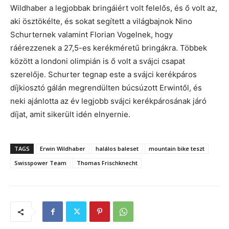
Wildhaber a legjobbak bringáiért volt felelős, és ő volt az,
aki ösztökélte, és sokat segített a világbajnok Nino
Schurternek valamint Florian Vogelnek, hogy
ráérezzenek a 27,5-es kerékméretű bringákra. Többek
között a londoni olimpián is ő volt a svájci csapat
szerelője. Schurter tegnap este a svájci kerékpáros
díjkiosztó gálán megrendülten búcsúzott Erwintől, és
neki ajánlotta az év legjobb svájci kerékpárosának járó
díjat, amit sikerült idén elnyernie.
TAGS
Erwin Wildhaber
halálos baleset
mountain bike teszt
Swisspower Team
Thomas Frischknecht