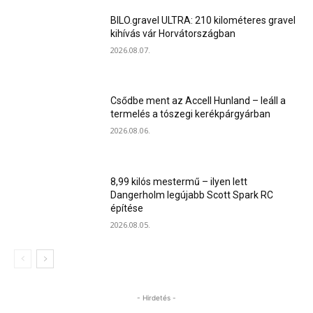
BILO.gravel ULTRA: 210 kilométeres gravel
kihívás vár Horvátországban
2026.08.07.
Csődbe ment az Accell Hunland – leáll a
termelés a tószegi kerékpárgyárban
2026.08.06.
8,99 kilós mestermű – ilyen lett
Dangerholm legújabb Scott Spark RC
építése
2026.08.05.
- Hirdetés -