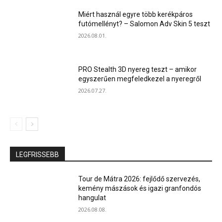
Miért használ egyre több kerékpáros
futómellényt? – Salomon Adv Skin 5 teszt
2026.08.01.
PRO Stealth 3D nyereg teszt – amikor
egyszerűen megfeledkezel a nyeregről
2026.07.27.
LEGFRISSEBB
Tour de Mátra 2026: fejlődő szervezés,
kemény mászások és igazi granfondós
hangulat
2026.08.08.