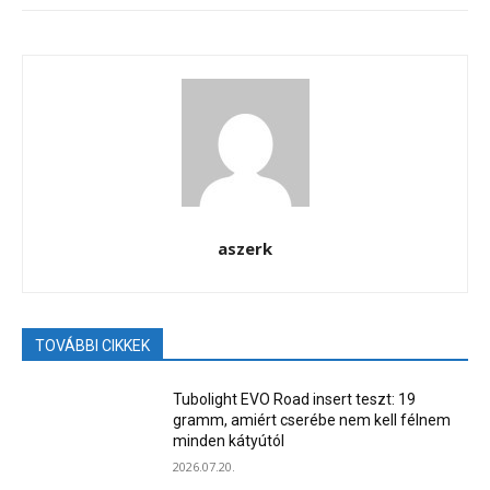
aszerk
TOVÁBBI CIKKEK
Tubolight EVO Road insert teszt: 19
gramm, amiért cserébe nem kell félnem
minden kátyútól
2026.07.20.