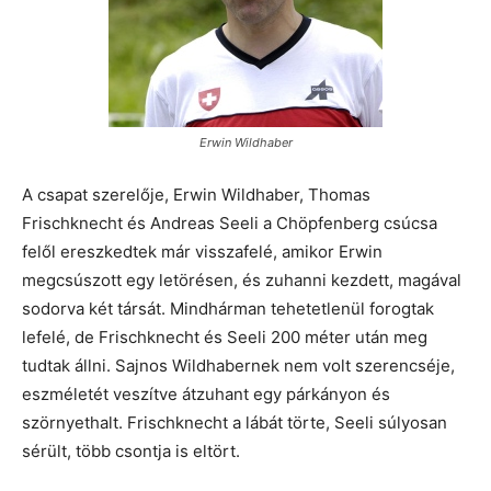
Erwin Wildhaber
A csapat szerelője, Erwin Wildhaber, Thomas
Frischknecht és Andreas Seeli a Chöpfenberg csúcsa
felől ereszkedtek már visszafelé, amikor Erwin
megcsúszott egy letörésen, és zuhanni kezdett, magával
sodorva két társát. Mindhárman tehetetlenül forogtak
lefelé, de Frischknecht és Seeli 200 méter után meg
tudtak állni. Sajnos Wildhabernek nem volt szerencséje,
eszméletét veszítve átzuhant egy párkányon és
szörnyethalt. Frischknecht a lábát törte, Seeli súlyosan
sérült, több csontja is eltört.