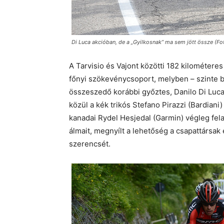
Di Luca akcióban, de a „Gyilkosnak” ma sem jött össze (Fotó:
A Tarvisio és Vajont közötti 182 kilométere
főnyi szökevénycsoport, melyben – szinte b
összeszedő korábbi győztes, Danilo Di Luca (
közül a kék trikós Stefano Pirazzi (Bardiani
kanadai Rydel Hesjedal (Garmin) végleg fela
álmait, megnyílt a lehetőség a csapattársak
szerencsét.