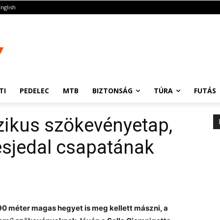
English
TI
PEDELEC
MTB
BIZTONSÁG
TÚRA
FUTÁS
sszikus szökevényetap,
sjedal csapatának
1790 méter magas hegyet is meg kellett mászni, a