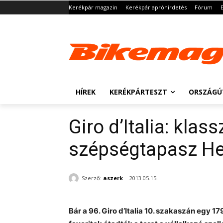
Kerékpár magazin
Kerékpár apróhirdetés
Fórum
HÍREK
KERÉKPÁRTESZT
ORSZÁGÚ
Giro d’Italia: kla
szépségtapasz He
Szerző:
aszerk
2013.05.15.
Bár a 96. Giro d’Italia 10. szakaszán egy 