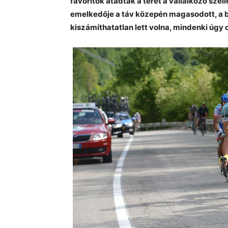
favoritok átadták a teret a vállalkozó sz
emelkedője a táv közepén magasodott, a 
kiszámíthatatlan lett volna, mindenki úgy o