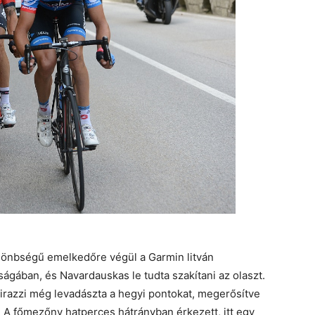
lönbségű emelkedőre végül a Garmin litván
ágában, és Navardauskas le tudta szakítani az olaszt.
irazzi még levadászta a hegyi pontokat, megerősítve
. A főmezőny hatperces hátrányban érkezett, itt egy