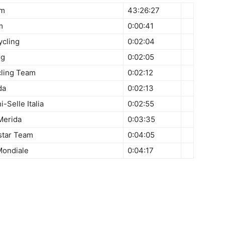
am
43:26:27
m
0:00:41
ycling
0:02:04
ng
0:02:05
cling Team
0:02:12
da
0:02:13
-Selle Italia
0:02:55
Merida
0:03:35
istar Team
0:04:05
Mondiale
0:04:17