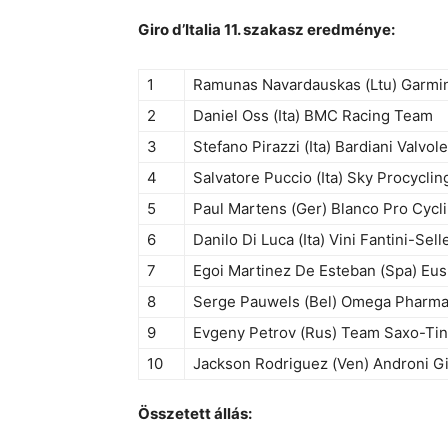
Giro d’Italia 11. szakasz eredménye:
1
Ramunas Navardauskas (Ltu) Garmi
2
Daniel Oss (Ita) BMC Racing Team
3
Stefano Pirazzi (Ita) Bardiani Valvo
4
Salvatore Puccio (Ita) Sky Procyclin
5
Paul Martens (Ger) Blanco Pro Cycl
6
Danilo Di Luca (Ita) Vini Fantini-Selle
7
Egoi Martinez De Esteban (Spa) Eus
8
Serge Pauwels (Bel) Omega Pharma
9
Evgeny Petrov (Rus) Team Saxo-Tin
10
Jackson Rodriguez (Ven) Androni Gi
Összetett állás: