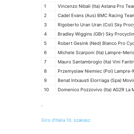
1
Vincenzo Nibali (Ita) Astana Pro Te
2
Cadel Evans (Aus) BMC Racing Tea
3
Rigoberto Uran Uran (Col) Sky Proc
4
Bradley Wiggins (GBr) Sky Procycli
5
Robert Gesink (Ned) Blanco Pro Cy
6
Michele Scarponi (Ita) Lampre-Meri
7
Mauro Santambrogio (Ita) Vini Fantini
8
Przemyslaw Niemiec (Pol) Lampre-
9
Benat Intxausti Elorriaga (Spa) Mov
10
Domenico Pozzovivo (Ita) AG2R La 
.
Giro d’Italia 10. szakasz