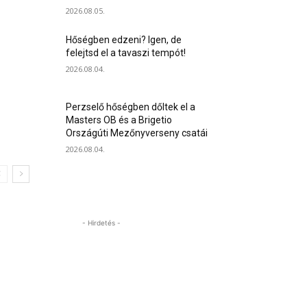
2026.08.05.
Hőségben edzeni? Igen, de
felejtsd el a tavaszi tempót!
2026.08.04.
Perzselő hőségben dőltek el a
Masters OB és a Brigetio
Országúti Mezőnyverseny csatái
2026.08.04.
- Hirdetés -