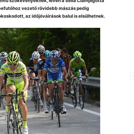
ellemű szökevényeknek, lévén a Sella Ciampigotta
befutóhoz vezető rövidebb mászás pedig
koskodott, az időjóváírások balul is elsülhetnek.