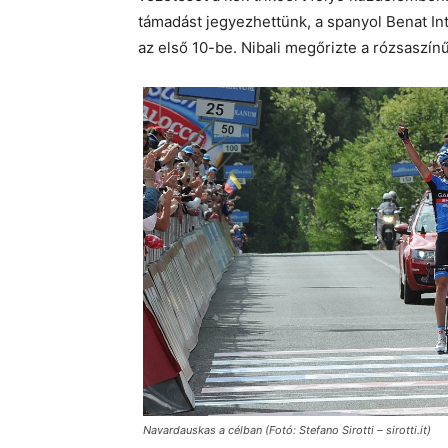
támadást jegyezhettünk, a spanyol Benat Intx
az első 10-be. Nibali megőrizte a rózsaszínű 
Navardauskas a célban (Fotó: Stefano Sirotti – sirotti.it)