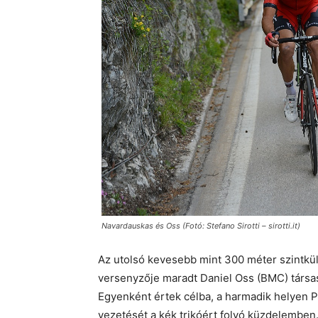
Navardauskas és Oss (Fotó: Stefano Sirotti – sirotti.it)
Az utolsó kevesebb mint 300 méter szintkü
versenyzője maradt Daniel Oss (BMC) társas
Egyenként értek célba, a harmadik helyen P
vezetését a kék trikóért folyó küzdelemben