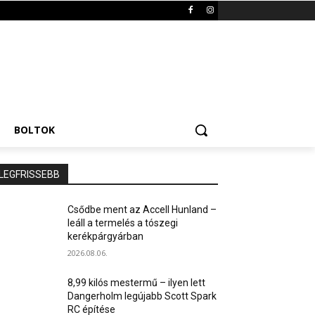
BOLTOK
LEGFRISSEBB
Csődbe ment az Accell Hunland –
leáll a termelés a tószegi
kerékpárgyárban
2026.08.06.
8,99 kilós mestermű – ilyen lett
Dangerholm legújabb Scott Spark
RC építése