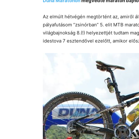
Duna Maratonon
megvédte maraton bajnoki
Az elmúlt hétvégén megtörtént az, amiről
pályafutásom “zsinórban” 5. elit MTB marat
világbajnokság 8.(!) helyezettjét tudtam m
idestova 7 esztendővel ezelőtt, amikor el