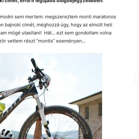
 címét, erről ír legújabb blogbejegyzésében:
 álmodni sem mertem: megszereztem monti maratonos
on bajnoki címét, méghozzá úgy, hogy az elmúlt heti
agam mögé utasítani! Hát… ezt sem gondoltam volna
őször vettem részt “montis” eseményen…