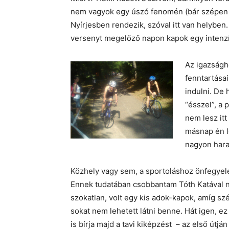
nem vagyok egy úszó fenomén (bár szépen 
Nyírjesben rendezik, szóval itt van helybe
versenyt megelőző napon kapok egy intenzí
Az igazságho
fenntartása
indulni. De 
“ésszel”, a 
nem lesz it
másnap én l
nagyon har
Közhely vagy sem, a sportoláshoz önfegyel
Ennek tudatában csobbantam Tóth Katával ne
szokatlan, volt egy kis adok-kapok, amíg sz
sokat nem lehetett látni benne. Hát igen, 
is bírja majd a tavi kiképzést – az első útjá