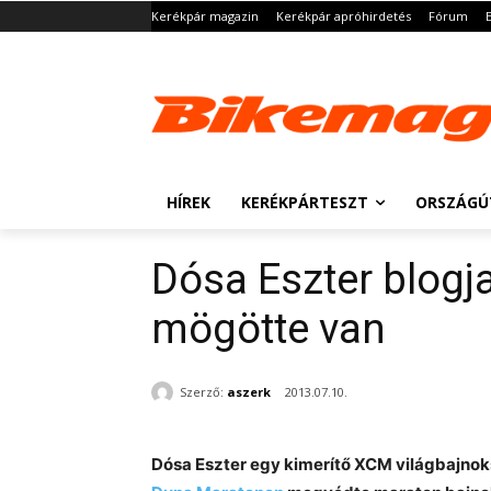
Kerékpár magazin
Kerékpár apróhirdetés
Fórum
HÍREK
KERÉKPÁRTESZT
ORSZÁGÚ
Dósa Eszter blogj
mögötte van
Szerző:
aszerk
2013.07.10.
Dósa Eszter egy kimerítő XCM világbajnok