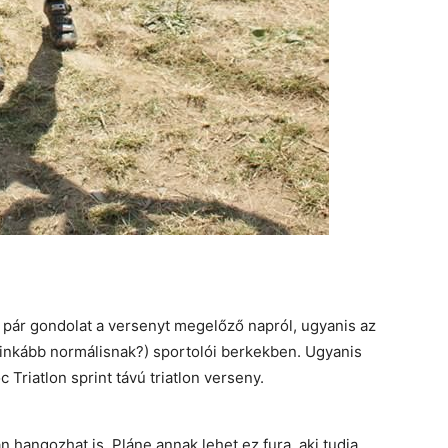
b pár gondolat a versenyt megelőző napról, ugyanis az
 inkább normálisnak?) sportolói berkekben. Ugyanis
c Triatlon sprint távú triatlon verseny.
 hangozhat is. Pláne annak lehet ez fura, aki tudja,