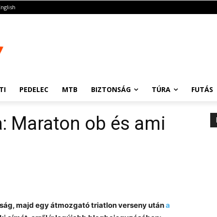
English
TI
PEDELEC
MTB
BIZTONSÁG
TÚRA
FUTÁS
a: Maraton ob és ami
ság, majd egy átmozgató triatlon verseny után
a