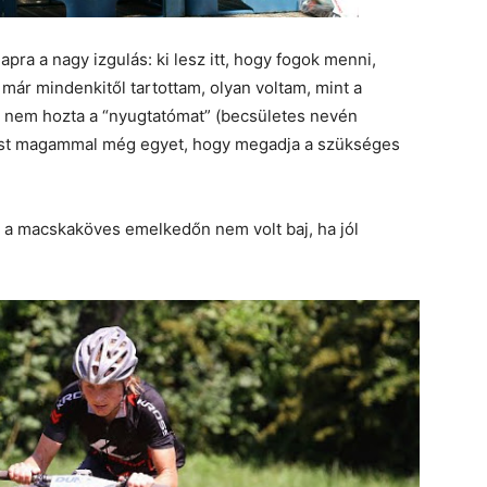
pra a nagy izgulás: ki lesz itt, hogy fogok menni,
ár mindenkitől tartottam, olyan voltam, mint a
r nem hozta a “nyugtatómat” (becsületes nevén
most magammal még egyet, hogy megadja a szükséges
 a macskaköves emelkedőn nem volt baj, ha jól