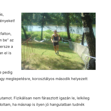
ás,
ményeket!
alton,
m be” az
persze a
n el is
e pedig
nagy meglepetésre, korosztályos második helyezett
amot. Fizikálisan nem fárasztott igazán le, lelkileg
ndoltam, ha másnap is ilyen jó hangulatban tudnék