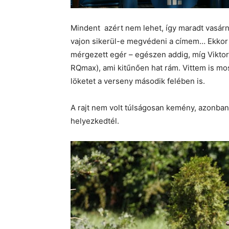
Mindent azért nem lehet, így maradt vasárna
vajon sikerül-e megvédeni a címem… Ekkor m
mérgezett egér – egészen addig, míg Vikto
RQmax), ami kitűnően hat rám. Vittem is 
löketet a verseny második felében is.
A rajt nem volt túlságosan kemény, azonban
helyezkedtél.