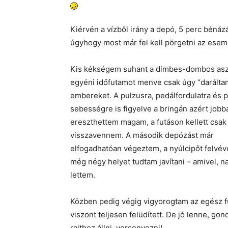
Kiérvén a vízből irány a depó, 5 perc bénáz
úgyhogy most már fel kell pörgetni az ese
Kis kékségem suhant a dimbes-dombos aszf
egyéni időfutamot menve csak úgy “darálta
embereket. A pulzusra, pedálfordulatra és 
sebességre is figyelve a bringán azért jobba
ereszthettem magam, a futáson kellett csak
visszavennem. A második depózást már
elfogadhatóan végeztem, a nyúlcipőt felvév
még négy helyet tudtam javítani – amivel, 
lettem.
Közben pedig végig vigyorogtam az egész fut
viszont teljesen felüdített. De jó lenne, go
rajthoz állni, versenyezni!