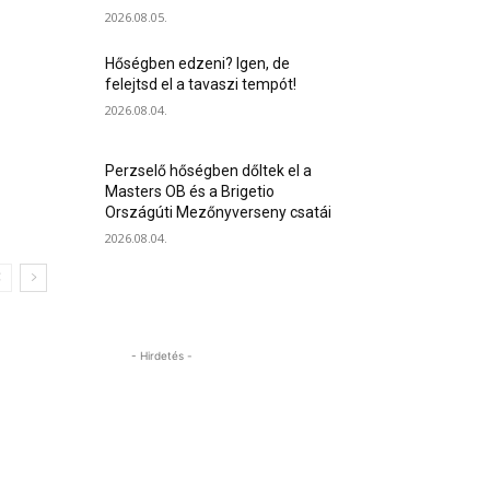
2026.08.05.
Hőségben edzeni? Igen, de
felejtsd el a tavaszi tempót!
2026.08.04.
Perzselő hőségben dőltek el a
Masters OB és a Brigetio
Országúti Mezőnyverseny csatái
2026.08.04.
- Hirdetés -