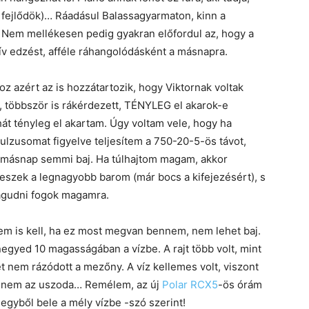
fejlődök)… Ráadásul Balassagyarmaton, kinn a
n. Nem mellékesen pedig gyakran előfordul az, hogy a
v edzést, afféle ráhangolódásként a másnapra.
z azért az is hozzátartozik, hogy Viktornak voltak
i, többször is rákérdezett, TÉNYLEG el akarok-e
hát tényleg el akartam. Úgy voltam vele, hogy ha
pulzusomat figyelve teljesítem a 750-20-5-ös távot,
t másnap semmi baj. Ha túlhajtom magam, akkor
eszek a legnagyobb barom (már bocs a kifejezésért), s
agudni fogok magamra.
em is kell, ha ez most megvan bennem, nem lehet baj.
gyed 10 magasságában a vízbe. A rajt több volt, mint
ét nem rázódott a mezőny. A víz kellemes volt, viszont
ez nem az uszoda… Remélem, az új
Polar RCX5
-ös órám
n egyből bele a mély vízbe -szó szerint!