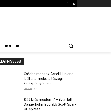
BOLTOK
LEGFRISSEBB
Csődbe ment az Accell Hunland –
leáll a termelés a tószegi
kerékpárgyárban
2026.08.06.
8,99 kilós mestermű – ilyen lett
Dangerholm legújabb Scott Spark
RC építése