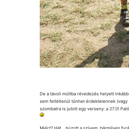
De a távoli múltba révedezés helyett inkáb
sem feltétlenül tűnhet érdektelennek (vagy
szombatra is jutott egy verseny: a 27.(!) Paló
Miért? Hát… húzott a szívem, bármilyen furán