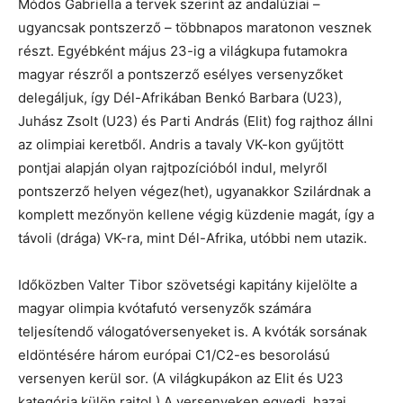
Módos Gabriella a tervek szerint az andalúziai –
ugyancsak pontszerző – többnapos maratonon vesznek
részt. Egyébként május 23-ig a világkupa futamokra
magyar részről a pontszerző esélyes versenyzőket
delegáljuk, így Dél-Afrikában Benkó Barbara (U23),
Juhász Zsolt (U23) és Parti András (Elit) fog rajthoz állni
az olimpiai keretből. Andris a tavaly VK-kon gyűjtött
pontjai alapján olyan rajtpozícióból indul, melyről
pontszerző helyen végez(het), ugyanakkor Szilárdnak a
komplett mezőnyön kellene végig küzdenie magát, így a
távoli (drága) VK-ra, mint Dél-Afrika, utóbbi nem utazik.
Időközben Valter Tibor szövetségi kapitány kijelölte a
magyar olimpia kvótafutó versenyzők számára
teljesítendő válogatóversenyeket is. A kvóták sorsának
eldöntésére három európai C1/C2-es besorolású
versenyen kerül sor. (A világkupákon az Elit és U23
kategória külön rajtol.) A versenyeken egyedi, hazai