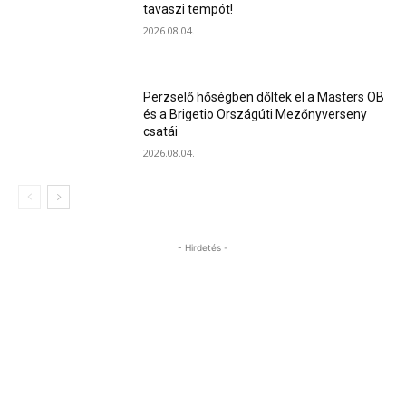
tavaszi tempót!
2026.08.04.
Perzselő hőségben dőltek el a Masters OB
és a Brigetio Országúti Mezőnyverseny
csatái
2026.08.04.
- Hirdetés -