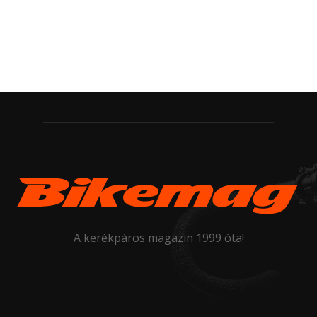
A kerékpáros magazin 1999 óta!