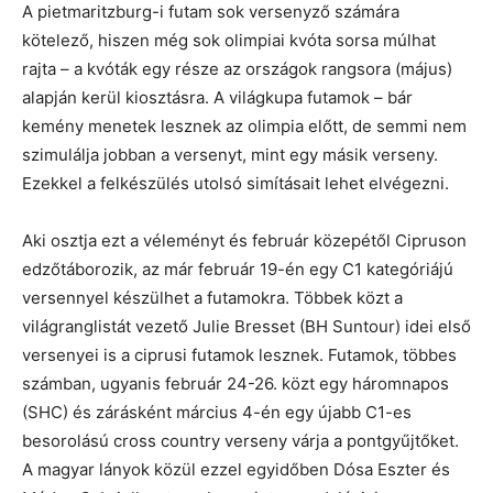
A pietmaritzburg-i futam sok versenyző számára
kötelező, hiszen még sok olimpiai kvóta sorsa múlhat
rajta – a kvóták egy része az országok rangsora (május)
alapján kerül kiosztásra. A világkupa futamok – bár
kemény menetek lesznek az olimpia előtt, de semmi nem
szimulálja jobban a versenyt, mint egy másik verseny.
Ezekkel a felkészülés utolsó simításait lehet elvégezni.
Aki osztja ezt a véleményt és február közepétől Cipruson
edzőtáborozik, az már február 19-én egy C1 kategóriájú
versennyel készülhet a futamokra. Többek közt a
világranglistát vezető Julie Bresset (BH Suntour) idei első
versenyei is a ciprusi futamok lesznek. Futamok, többes
számban, ugyanis február 24-26. közt egy háromnapos
(SHC) és zárásként március 4-én egy újabb C1-es
besorolású cross country verseny várja a pontgyűjtőket.
A magyar lányok közül ezzel egyidőben Dósa Eszter és