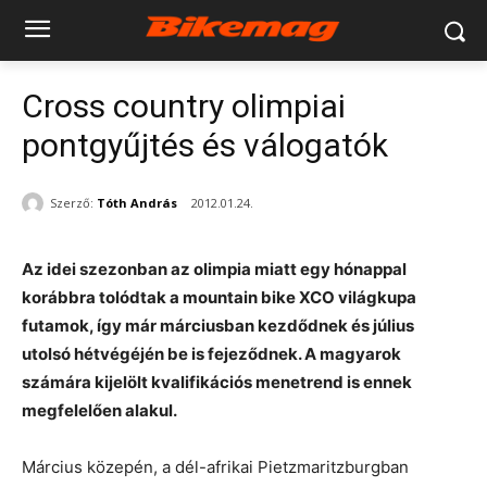
Cross country olimpiai
pontgyűjtés és válogatók
Szerző:
Tóth András
2012.01.24.
Az idei szezonban az olimpia miatt egy hónappal
korábbra tolódtak a mountain bike XCO világkupa
futamok, így már márciusban kezdődnek és július
utolsó hétvégéjén be is fejeződnek. A magyarok
számára kijelölt kvalifikációs menetrend is ennek
megfelelően alakul.
Március közepén, a dél-afrikai Pietzmaritzburgban