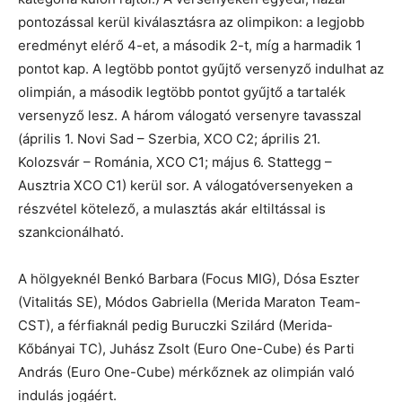
pontozással kerül kiválasztásra az olimpikon: a legjobb
eredményt elérő 4-et, a második 2-t, míg a harmadik 1
pontot kap. A legtöbb pontot gyűjtő versenyző indulhat az
olimpián, a második legtöbb pontot gyűjtő a tartalék
versenyző lesz. A három válogató versenyre tavasszal
(április 1. Novi Sad – Szerbia, XCO C2; április 21.
Kolozsvár – Románia, XCO C1; május 6. Stattegg –
Ausztria XCO C1) kerül sor. A válogatóversenyeken a
részvétel kötelező, a mulasztás akár eltiltással is
szankcionálható.
A hölgyeknél Benkó Barbara (Focus MIG), Dósa Eszter
(Vitalitás SE), Módos Gabriella (Merida Maraton Team-
CST), a férfiaknál pedig Buruczki Szilárd (Merida-
Kőbányai TC), Juhász Zsolt (Euro One-Cube) és Parti
András (Euro One-Cube) mérkőznek az olimpián való
indulás jogáért.