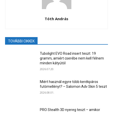
Tóth András
TOVÁBBI CIKKEK
Tubolight EVO Road insert teszt: 19
gramm, amiért cserébe nem kell félnem
minden kátyútól
2026.07.20.
Miért használ egyre több kerékpáros
futómellényt? – Salomon Adv Skin 5 teszt
2026.08.01.
PRO Stealth 3D nyereg teszt – amikor