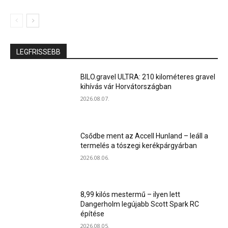
LEGFRISSEBB
BILO.gravel ULTRA: 210 kilométeres gravel
kihívás vár Horvátországban
2026.08.07.
Csődbe ment az Accell Hunland – leáll a
termelés a tószegi kerékpárgyárban
2026.08.06.
8,99 kilós mestermű – ilyen lett
Dangerholm legújabb Scott Spark RC
építése
2026.08.05.