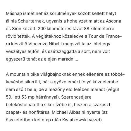
Másnap ismét nehéz körülmények között kellett helyt
állnia Schurternek, ugyanis a hóhelyzet miatt az Ascona
és Sion közötti 200 kilométeres távot 88 kilométerre
rövidítették. A végjátékhoz közeledve a Tour de France-
ra készülő Vincenzo Nibalit megszállta az ihlet egy
veszélyes lejtőn, és szétszaggatta a sort, nem volt
egyszerű tehát az elején maradni…
A mountain bike világbajnoknak ennek ellenére ez többé-
kevésbé sikerült, bár a győzelemért folyó küzdelembe
nem szólt bele, de a mezőny elő felében maradt (végül
59. lett 53 mp hátránnyal). Szerencséjére
belekóstolhatott a siker ízébe is, hiszen a szakaszt
csapat- és honfitársa, Michael Albasini nyerte (az
összetettben két etap után Kwiatkowski vezet).