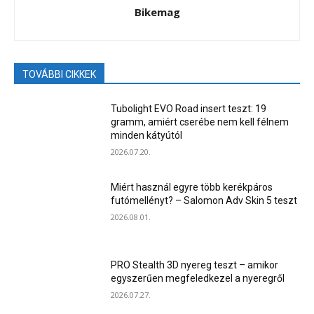
Bikemag
TOVÁBBI CIKKEK
Tubolight EVO Road insert teszt: 19
gramm, amiért cserébe nem kell félnem
minden kátyútól
2026.07.20.
Miért használ egyre több kerékpáros
futómellényt? – Salomon Adv Skin 5 teszt
2026.08.01.
PRO Stealth 3D nyereg teszt – amikor
egyszerűen megfeledkezel a nyeregről
2026.07.27.