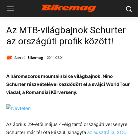
Az MTB-világbajnok Schurter
az országúti profik között!
Szerző:
Bikemag
2014.05.01.
A háromszoros mountain bike világbajnok, Nino
Schurter részvételével kezdődött el a svájci WorldTour
viadal, a Romandiai Körverseny.
Az április 29-étől május 4-éig tartó országúti versenyre
Schurter már tél óta készül, kihagyta
az ausztráliai XCO