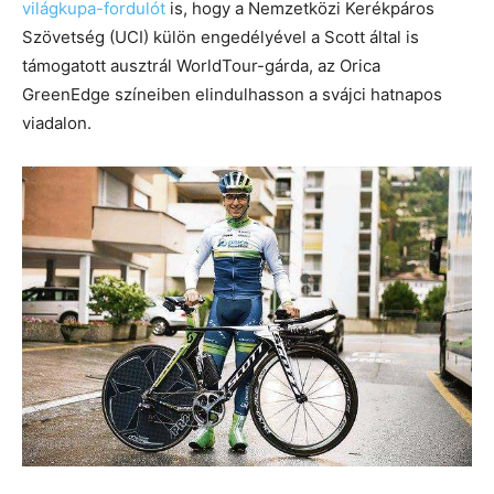
világkupa-fordulót
is, hogy a Nemzetközi Kerékpáros
Szövetség (UCI) külön engedélyével a Scott által is
támogatott ausztrál WorldTour-gárda, az Orica
GreenEdge színeiben elindulhasson a svájci hatnapos
viadalon.