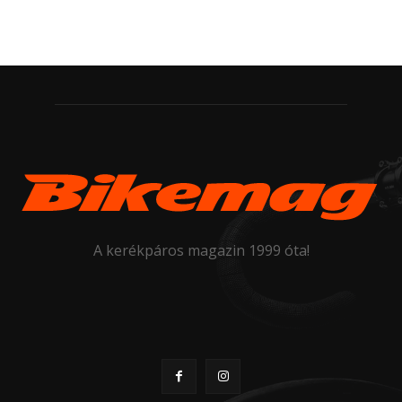
A kerékpáros magazin 1999 óta!