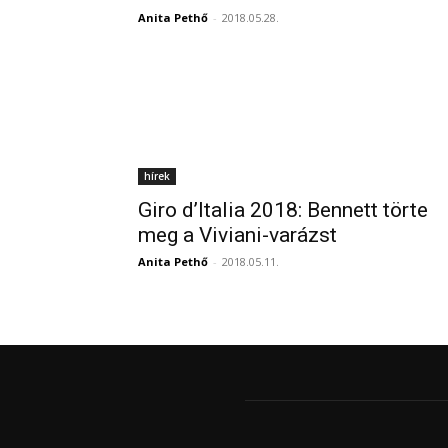
Anita Pethő
-
2018.05.28.
hírek
Giro d’Italia 2018: Bennett törte
meg a Viviani-varázst
Anita Pethő
-
2018.05.11.