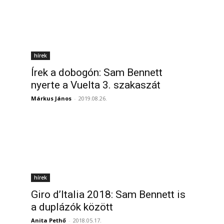
hírek
Írek a dobogón: Sam Bennett
nyerte a Vuelta 3. szakaszát
Márkus János
-
2019.08.26.
hírek
Giro d’Italia 2018: Sam Bennett is
a duplázók között
Anita Pethő
-
2018.05.17.