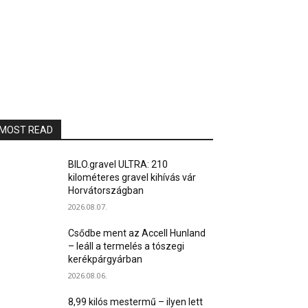
MOST READ
BILO.gravel ULTRA: 210
kilométeres gravel kihívás vár
Horvátországban
2026.08.07.
Csődbe ment az Accell Hunland
– leáll a termelés a tószegi
kerékpárgyárban
2026.08.06.
8,99 kilós mestermű – ilyen lett