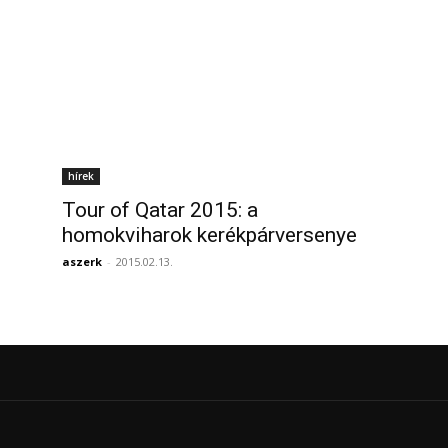
hírek
Tour of Qatar 2015: a
homokviharok kerékpárversenye
aszerk
-
2015.02.13.