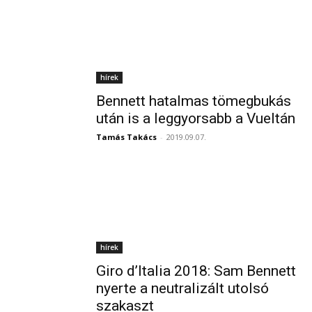
hírek
Bennett hatalmas tömegbukás
után is a leggyorsabb a Vueltán
Tamás Takács
-
2019.09.07.
hírek
Giro d’Italia 2018: Sam Bennett
nyerte a neutralizált utolsó
szakaszt