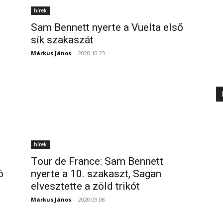
hírek
Sam Bennett nyerte a Vuelta első
sík szakaszát
Márkus János
-
2020.10.23.
hírek
Tour de France: Sam Bennett
ó
nyerte a 10. szakaszt, Sagan
elvesztette a zöld trikót
Márkus János
-
2020.09.08.